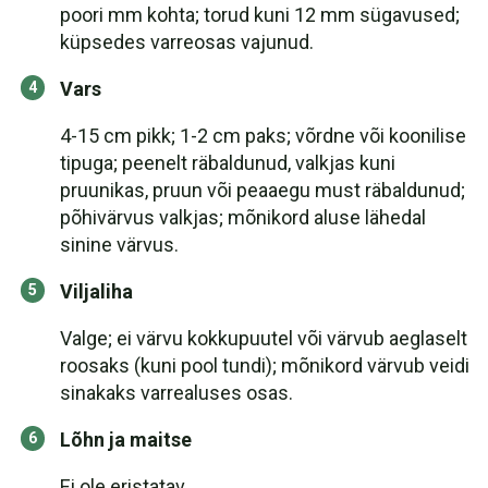
poori mm kohta; torud kuni 12 mm sügavused;
küpsedes varreosas vajunud.
Vars
4-15 cm pikk; 1-2 cm paks; võrdne või koonilise
tipuga; peenelt räbaldunud, valkjas kuni
pruunikas, pruun või peaaegu must räbaldunud;
põhivärvus valkjas; mõnikord aluse lähedal
sinine värvus.
Viljaliha
Valge; ei värvu kokkupuutel või värvub aeglaselt
roosaks (kuni pool tundi); mõnikord värvub veidi
sinakaks varrealuses osas.
Lõhn ja maitse
Ei ole eristatav.