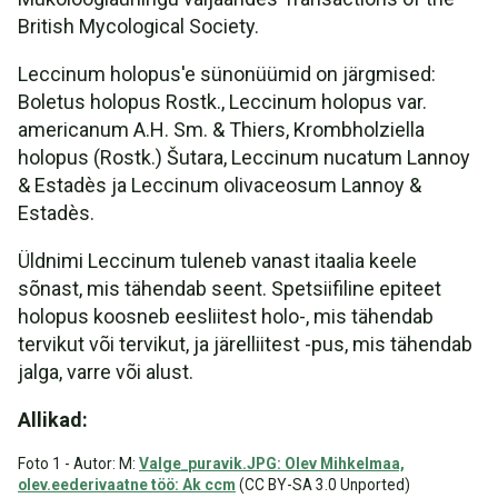
British Mycological Society.
Leccinum holopus'e sünonüümid on järgmised:
Boletus holopus Rostk., Leccinum holopus var.
americanum A.H. Sm. & Thiers, Krombholziella
holopus (Rostk.) Šutara, Leccinum nucatum Lannoy
& Estadès ja Leccinum olivaceosum Lannoy &
Estadès.
Üldnimi Leccinum tuleneb vanast itaalia keele
sõnast, mis tähendab seent. Spetsiifiline epiteet
holopus koosneb eesliitest holo-, mis tähendab
tervikut või tervikut, ja järelliitest -pus, mis tähendab
jalga, varre või alust.
Allikad:
Foto 1 - Autor: M:
Valge_puravik.JPG: Olev Mihkelmaa,
olev.eederivaatne töö: Ak ccm
(CC BY-SA 3.0 Unported)