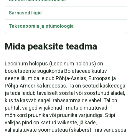
Sarnased liigid
Taksonoomia ja etümoloogia
Mida peaksite teadma
Leccinum holopus (Leccinum holopus) on
booletseente sugukonda Boletaceae kuuluv
seeneliik, mida leidub Põhja-Aasias, Euroopas ja
Põhja-Ameerika kirdeosas. Ta on seotud kaskedega
ja teda leidub tavaliselt soistel või soostunud aladel,
kus ta kasvab sageli rabasammalde vahel. Tal on
puhtalt valged viljakehad - mütsid muutuvad
mõnikord pruunika või pruunika varjundiga. Stipi
valkjas pind on kaetud väikeste, jäikade,
väljaulatuvate soomustega (skabers), mis vanusega