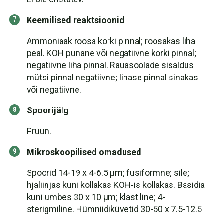
Keemilised reaktsioonid
Ammoniaak roosa korki pinnal; roosakas liha
peal. KOH punane või negatiivne korki pinnal;
negatiivne liha pinnal. Rauasoolade sisaldus
mütsi pinnal negatiivne; lihase pinnal sinakas
või negatiivne.
Spoorijälg
Pruun.
Mikroskoopilised omadused
Spoorid 14-19 x 4-6.5 µm; fusiformne; sile;
hjaliinjas kuni kollakas KOH-is kollakas. Basidia
kuni umbes 30 x 10 µm; klastiline; 4-
sterigmiline. Hümniidiküvetid 30-50 x 7.5-12.5