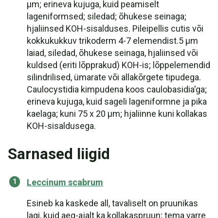
µm; erineva kujuga, kuid peamiselt
lageniformsed; siledad; õhukese seinaga;
hjaliinsed KOH-sisalduses. Pileipellis cutis või
kokkukukkuv trikoderm 4-7 elemendist.5 µm
laiad, siledad, õhukese seinaga, hjaliinsed või
kuldsed (eriti lõpprakud) KOH-is; lõppelemendid
silindrilised, ümarate või allakõrgete tipudega.
Caulocystidia kimpudena koos caulobasidia'ga;
erineva kujuga, kuid sageli lageniformne ja pika
kaelaga; kuni 75 x 20 µm; hjaliinne kuni kollakas
KOH-sisaldusega.
Sarnased liigid
Leccinum scabrum
Esineb ka kaskede all, tavaliselt on pruunikas
lagi, kuid aeg-ajalt ka kollakaspruun; tema varre