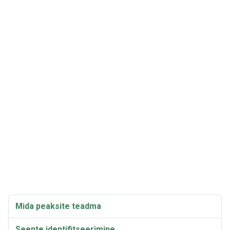
Mida peaksite teadma
Seente identifitseerimine