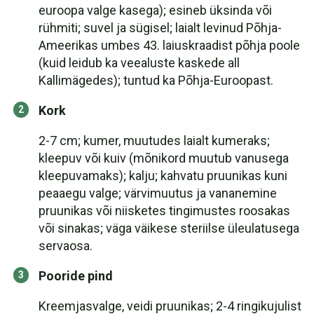
euroopa valge kasega); esineb üksinda või
rühmiti; suvel ja sügisel; laialt levinud Põhja-
Ameerikas umbes 43. laiuskraadist põhja poole
(kuid leidub ka veealuste kaskede all
Kallimägedes); tuntud ka Põhja-Euroopast.
Kork
2-7 cm; kumer, muutudes laialt kumeraks;
kleepuv või kuiv (mõnikord muutub vanusega
kleepuvamaks); kalju; kahvatu pruunikas kuni
peaaegu valge; värvimuutus ja vananemine
pruunikas või niisketes tingimustes roosakas
või sinakas; väga väikese steriilse üleulatusega
servaosa.
Pooride pind
Kreemjasvalge, veidi pruunikas; 2-4 ringikujulist