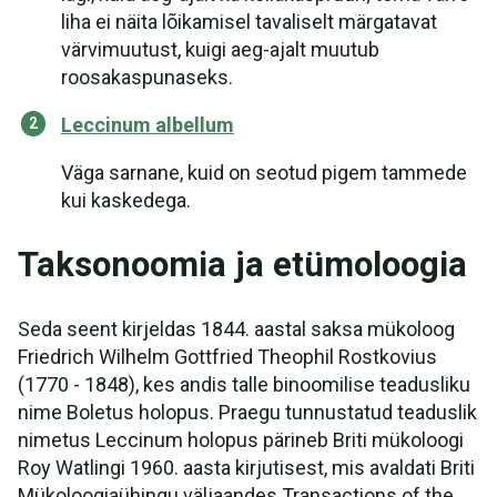
liha ei näita lõikamisel tavaliselt märgatavat
värvimuutust, kuigi aeg-ajalt muutub
roosakaspunaseks.
Leccinum albellum
Väga sarnane, kuid on seotud pigem tammede
kui kaskedega.
Taksonoomia ja etümoloogia
Seda seent kirjeldas 1844. aastal saksa mükoloog
Friedrich Wilhelm Gottfried Theophil Rostkovius
(1770 - 1848), kes andis talle binoomilise teadusliku
nime Boletus holopus. Praegu tunnustatud teaduslik
nimetus Leccinum holopus pärineb Briti mükoloogi
Roy Watlingi 1960. aasta kirjutisest, mis avaldati Briti
Mükoloogiaühingu väljaandes Transactions of the