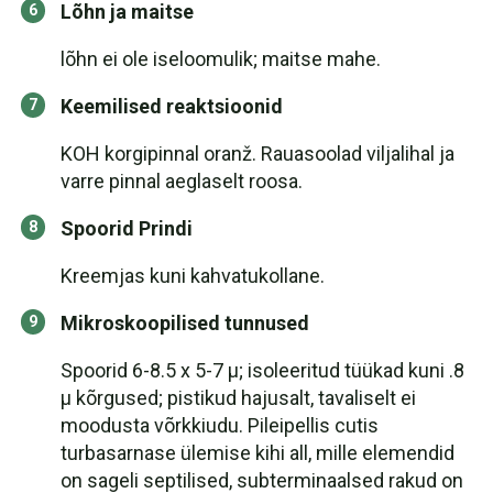
Lõhn ja maitse
lõhn ei ole iseloomulik; maitse mahe.
Keemilised reaktsioonid
KOH korgipinnal oranž. Rauasoolad viljalihal ja
varre pinnal aeglaselt roosa.
Spoorid Prindi
Kreemjas kuni kahvatukollane.
Mikroskoopilised tunnused
Spoorid 6-8.5 x 5-7 µ; isoleeritud tüükad kuni .8
µ kõrgused; pistikud hajusalt, tavaliselt ei
moodusta võrkkiudu. Pileipellis cutis
turbasarnase ülemise kihi all, mille elemendid
on sageli septilised, subterminaalsed rakud on