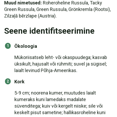
Muud nimetused:
Roheroheline Russula, Tacky
Green Russula, Green Russula, Grönkremla (Rootsi),
Zilzaļā bērzlape (Austria).
Seene identifitseerimine
Ökoloogia
Mükoriisatseb leht- või okaspuudega; kasvab
üksikult, hajusalt või rühmiti; suvel ja sügisel;
laialt levinud Põhja-Ameerikas.
Kork
5-9 cm; noorena kumer, muutudes laialt
kumeraks kuni lamedaks madalate
süvenditega; kuiv või kergelt niiske; sile või
keskelt pisut sametine; hallikasroheline kuni