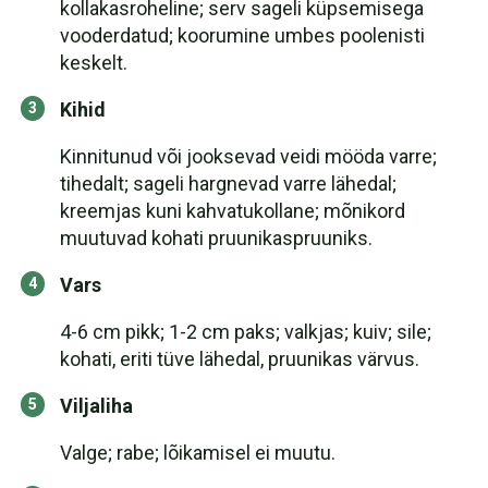
kollakasroheline; serv sageli küpsemisega
vooderdatud; koorumine umbes poolenisti
keskelt.
Kihid
Kinnitunud või jooksevad veidi mööda varre;
tihedalt; sageli hargnevad varre lähedal;
kreemjas kuni kahvatukollane; mõnikord
muutuvad kohati pruunikaspruuniks.
Vars
4-6 cm pikk; 1-2 cm paks; valkjas; kuiv; sile;
kohati, eriti tüve lähedal, pruunikas värvus.
Viljaliha
Valge; rabe; lõikamisel ei muutu.