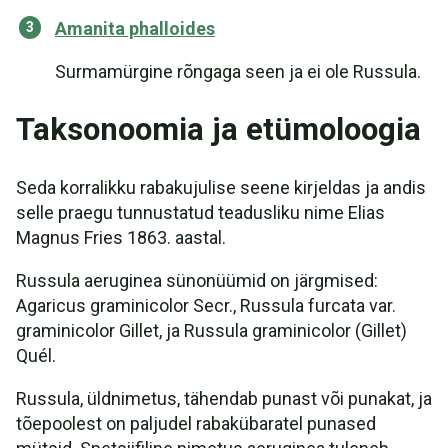
Amanita phalloides
Surmamürgine rõngaga seen ja ei ole Russula.
Taksonoomia ja etümoloogia
Seda korralikku rabakujulise seene kirjeldas ja andis
selle praegu tunnustatud teadusliku nime Elias
Magnus Fries 1863. aastal.
Russula aeruginea sünonüümid on järgmised:
Agaricus graminicolor Secr., Russula furcata var.
graminicolor Gillet, ja Russula graminicolor (Gillet)
Quél.
Russula, üldnimetus, tähendab punast või punakat, ja
tõepoolest on paljudel rabakübaratel punased