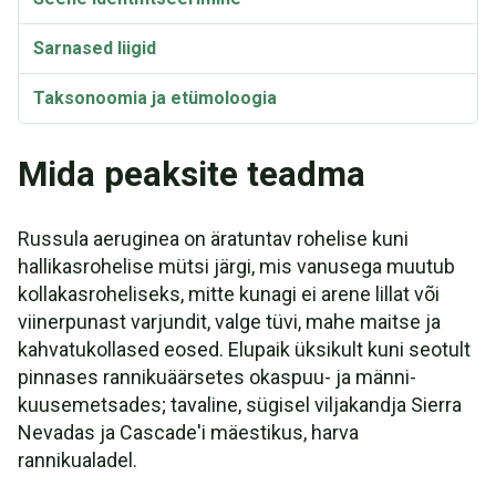
Sarnased liigid
Taksonoomia ja etümoloogia
Mida peaksite teadma
Russula aeruginea on äratuntav rohelise kuni
hallikasrohelise mütsi järgi, mis vanusega muutub
kollakasroheliseks, mitte kunagi ei arene lillat või
viinerpunast varjundit, valge tüvi, mahe maitse ja
kahvatukollased eosed. Elupaik üksikult kuni seotult
pinnases rannikuäärsetes okaspuu- ja männi-
kuusemetsades; tavaline, sügisel viljakandja Sierra
Nevadas ja Cascade'i mäestikus, harva
rannikualadel.