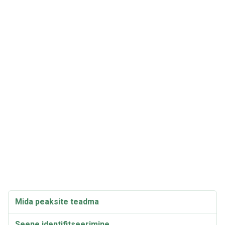
Mida peaksite teadma
Seene identifitseerimine