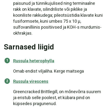
paisunud ja tünnikujulised ning terminaalne
rakk on klavate, silindriliste või piklike ja
kooniliste rakkudega; pileotsüstidia klavate kuni
fusiformsete, kuni umbes 75 x 10 µ,
sulfovanilliinis positiivsed ja KOH-s murdumis-
okhrakjas.
Sarnased liigid
Russula heterophylla
Omab endist viljaliha. Kerge maitsega
Russula virescens
Greencracked Brittlegill, on mõnevõrra suurem
ja eristub selle poolest, et kübara pind on
küpsedes pragunenud.