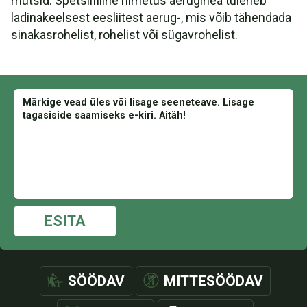
mütsid. Spetsiifiline nimetus aeruginea tuleneb
ladinakeelsest eesliitest aerug-, mis võib tähendada
sinakasrohelist, rohelist või sügavrohelist.
ESITA
SÖÖDAV
MITTESÖÖDAV