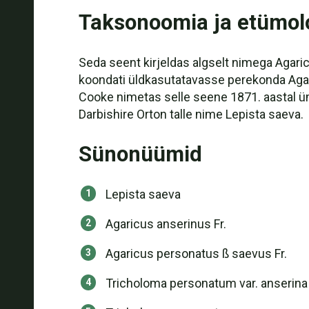
Taksonoomia ja etümol
Seda seent kirjeldas algselt nimega Agari
koondati üldkasutatavasse perekonda Agari
Cooke nimetas selle seene 1871. aastal üm
Darbishire Orton talle nime Lepista saeva.
Sünonüümid
Lepista saeva
Agaricus anserinus Fr.
Agaricus personatus ß saevus Fr.
Tricholoma personatum var. anserina (