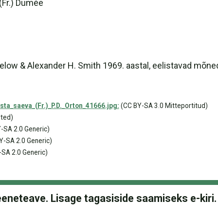
(Fr.) Dumée
elow & Alexander H. Smith 1969. aastal, eelistavad mõned
ta_saeva_(Fr.)_P.D._Orton_41666.jpg:
(CC BY-SA 3.0 Mitteportitud)
ted)
-SA 2.0 Generic)
Y-SA 2.0 Generic)
SA 2.0 Generic)