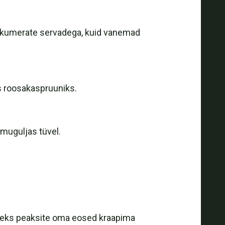
ja kumerate servadega, kuid vanemad
s roosakaspruuniks.
 muguljas tüvel.
iseks peaksite oma eosed kraapima