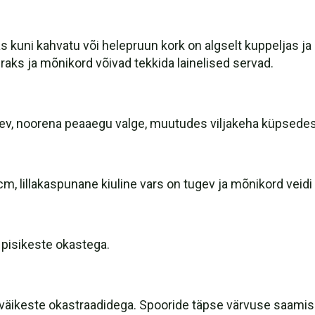
 kuni kahvatu või helepruun kork on algselt kuppeljas 
aks ja mõnikord võivad tekkida lainelised servad.
tsev, noorena peaaegu valge, muutudes viljakeha küpsede
, lillakaspunane kiuline vars on tugev ja mõnikord veidi
 pisikeste okastega.
e, väikeste okastraadidega. Spooride täpse värvuse saam