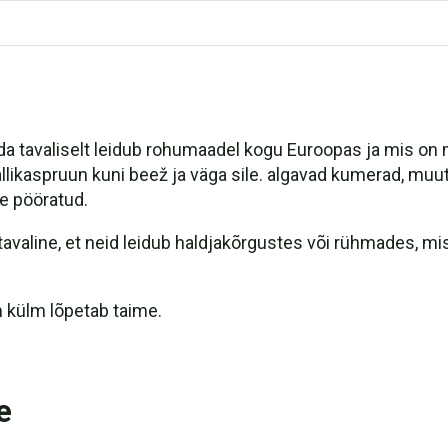
da tavaliselt leidub rohumaadel kogu Euroopas ja mis on
hallikaspruun kuni beež ja väga sile. algavad kumerad, mu
e pööratud.
atavaline, et neid leidub haldjakõrgustes või rühmades, mi
m külm lõpetab taime.
e