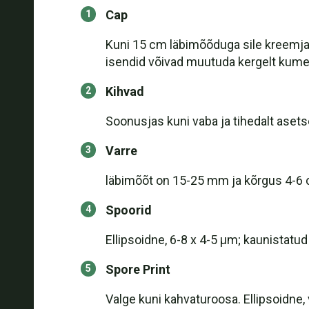
Cap
Kuni 15 cm läbimõõduga sile kreemjas
isendid võivad muutuda kergelt kumer
Kihvad
Soonusjas kuni vaba ja tihedalt ase
Varre
läbimõõt on 15-25 mm ja kõrgus 4-6 cm
Spoorid
Ellipsoidne, 6-8 x 4-5 µm; kaunistatud
Spore Print
Valge kuni kahvaturoosa. Ellipsoidn