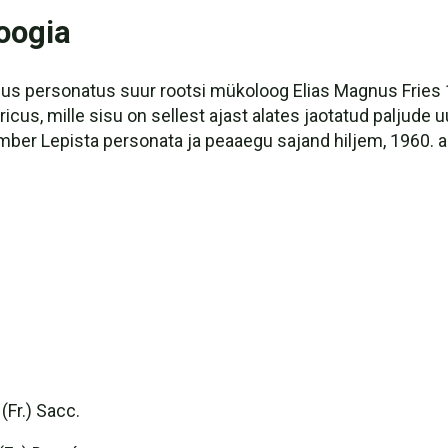
oogia
cus personatus suur rootsi mükoloog Elias Magnus Fries 
cus, mille sisu on sellest ajast alates jaotatud paljude 
ber Lepista personata ja peaaegu sajand hiljem, 1960. aa
Fr.) Sacc.