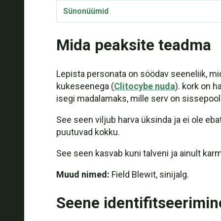
Sünonüümid
Mida peaksite teadma
Lepista personata on söödav seeneliik, mi
kukeseenega (
Clitocybe nuda
). kork on 
isegi madalamaks, mille serv on sissepool
See seen viljub harva üksinda ja ei ole eb
puutuvad kokku.
See seen kasvab kuni talveni ja ainult kar
Muud nimed:
Field Blewit, sinijalg.
Seene identifitseerimin