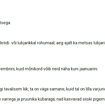
tsega.
iidi- või lubjarikkal rohumaal; aeg-ajalt ka metsas lubja
mbrini, kuid mõnikord võib neid näha kuni jaanuarini.
i tavalisem liik; ta on väga sarnane, kuid tal on lilla varju
 varrega ja pruunika kübaraga; nad kasvavad siiski pige