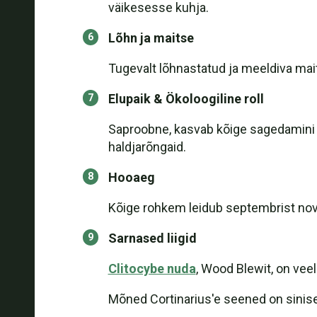
väikesesse kuhja.
Lõhn ja maitse
Tugevalt lõhnastatud ja meeldiva mai
Elupaik & Ökoloogiline roll
Saproobne, kasvab kõige sagedamini kr
haldjarõngaid.
Hooaeg
Kõige rohkem leidub septembrist nove
Sarnased liigid
Clitocybe nuda
, Wood Blewit, on veelg
Mõned Cortinarius'e seened on sinise