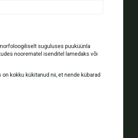
 morfoloogiliselt suguluses puuküünla
utudes noorematel isenditel lamedaks või
s on kokku kükitanud nii, et nende kübarad