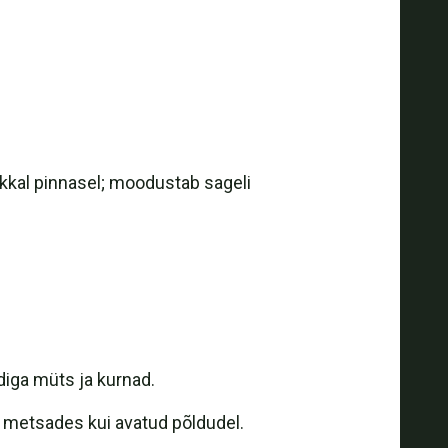
rikkal pinnasel; moodustab sageli
ndiga müts ja kurnad.
m metsades kui avatud põldudel.