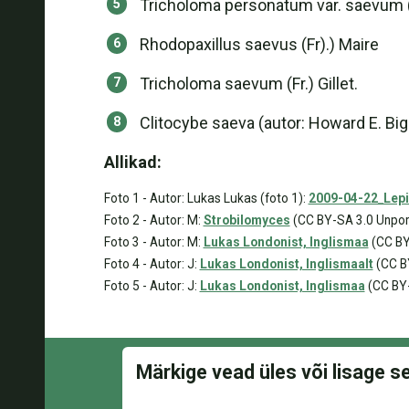
Tricholoma personatum var. saevum 
Rhodopaxillus saevus (Fr).) Maire
Tricholoma saevum (Fr.) Gillet.
Clitocybe saeva (autor: Howard E. Big
Allikad:
Foto 1 - Autor: Lukas Lukas (foto 1):
2009-04-22_Lepis
Foto 2 - Autor: M:
Strobilomyces
(CC BY-SA 3.0 Unpor
Foto 3 - Autor: M:
Lukas Londonist, Inglismaa
(CC BY
Foto 4 - Autor: J:
Lukas Londonist, Inglismaalt
(CC B
Foto 5 - Autor: J:
Lukas Londonist, Inglismaa
(CC BY-