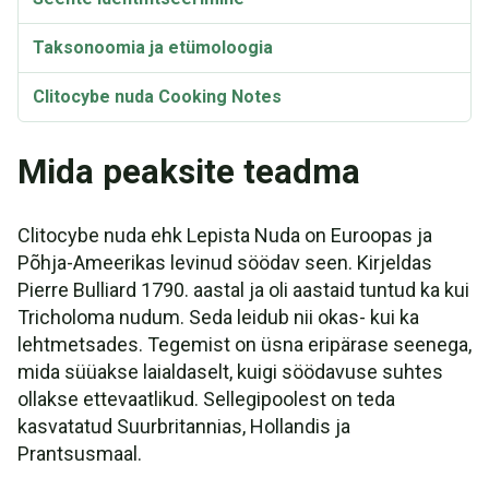
Taksonoomia ja etümoloogia
Clitocybe nuda Cooking Notes
Mida peaksite teadma
Clitocybe nuda ehk Lepista Nuda on Euroopas ja
Põhja-Ameerikas levinud söödav seen. Kirjeldas
Pierre Bulliard 1790. aastal ja oli aastaid tuntud ka kui
Tricholoma nudum. Seda leidub nii okas- kui ka
lehtmetsades. Tegemist on üsna eripärase seenega,
mida süüakse laialdaselt, kuigi söödavuse suhtes
ollakse ettevaatlikud. Sellegipoolest on teda
kasvatatud Suurbritannias, Hollandis ja
Prantsusmaal.