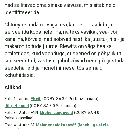
nad säilitavad oma sinaka värvuse, mis aitab neid
identifitseerida.
Clitocybe nuda on väga hea, kui neid praadida ja
serveerida koos hele liha, näiteks vasika-, sea- või
kanaliha, kõrvale; nad sobivad hästi ka juustu-, riisi- ja
makaronitoitude juurde. Blewits on väga hea ka
omlettides, kuid veenduge, et seened on põhjalikult
läbi keedetud; vastasel juhul võivad need põhjustada
seedehäireid ja mõnel inimesel tõsisemaid
kõhuhädasid.
Allikad:
Foto 1 - autor:
FNeill
(CC BY-SA 3.0 Portaazerimata)
Jörg Hempel
(CC BY-SA 3.0 Saksamaa)
Foto 3 - Autor: FNN:
Michel Langeveld
(CC BY-SA 4.0
Rahvusvaheline)
Foto 4 - Autor: M:
Mehmedsaidkusay85 (lehekülge ei ole