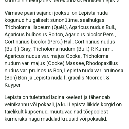
kontrollnimekirjades perekonnaks endiselt Lepista.
Viimase paari sajandi jooksul on Lepista nuda
kogunud hulgaliselt sünonüüme, sealhulgas
Tricholoma lilaceum (Quél.), Agaricus nudus Bull.,
Agaricus bulbosus Bolton, Agaricus bicolor Pers.,
Cortinarius bicolor (Pers.) Hall, Cortinarius nudus
(Bull).) Gray, Tricholoma nudum (Bull.) P. Kumm.,
Agaricus nudus var. majus Cooke, Tricholoma
nudum var. majus (Cooke) Massee, Rhodopaxillus
nudus var. pruinosus Bon, Lepista nuda var. pruinosa
(Bon) Bon ja Lepista nuda f. gracilis Noordel. &
Kuyper.
Lepista on tuletatud ladina keelest ja tähendab
veinikannu või pokaali, ja kui Lepista liikide korgid on
täielikult küpsenud, muutuvad nad tõepoolest
kumeraks nagu madalad kruusid või pokaalid.