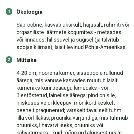
Ökoloogia
Saproobne; kasvab üksikult, hajusalt, rühmiti või
orgaaniliste jäätmete kogumites - metsades
või linnades; hilissuvel ja sügisel (ja talvitub
soojas kliimas); laialt levinud Põhja-Ameerikas.
Mütsike
4-20 cm; noorena kumer, sissepoole rullunud
äärega, mis vanuse kasvades muutub laialt
kumeraks kuni peaaegu lamedaks - või
ülestõstetud, lainelise äärega; pind on sile,
niiskuses veidi kleepuv; mõnikord keskelt
peenelt pragunenud; värskelt tavaliselt tuhm
lilla või lillakas, pruunika varjundiga, mis tuhmub
pruuniks, lihavärviliseks, pruuniks või
kahvatumaks - kuid mõnikord algusest peale