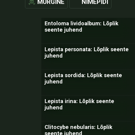
MÜRGINE
NIMEPIDI
Entoloma lividoalbum: Lõplik
seente juhend
Lepista personata: Lõplik seente
juhend
Lepista sordida: Lõplik seente
juhend
Lepista irina: Lõplik seente
juhend
Clitocybe nebularis: Lõplik
seente juhend