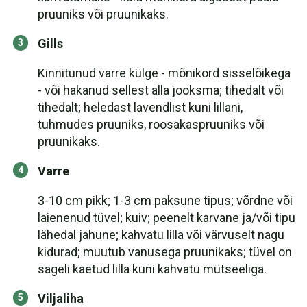
pruuniks või pruunikaks.
Gills
Kinnitunud varre külge - mõnikord sisselõikega
- või hakanud sellest alla jooksma; tihedalt või
tihedalt; heledast lavendlist kuni lillani,
tuhmudes pruuniks, roosakaspruuniks või
pruunikaks.
Varre
3-10 cm pikk; 1-3 cm paksune tipus; võrdne või
laienenud tüvel; kuiv; peenelt karvane ja/või tipu
lähedal jahune; kahvatu lilla või värvuselt nagu
kidurad; muutub vanusega pruunikaks; tüvel on
sageli kaetud lilla kuni kahvatu mütseeliga.
Viljaliha