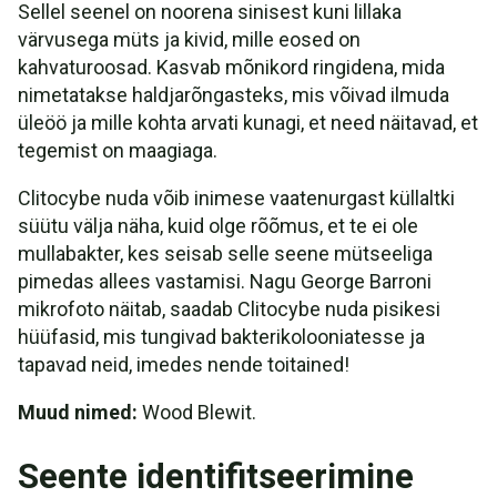
Sellel seenel on noorena sinisest kuni lillaka
värvusega müts ja kivid, mille eosed on
kahvaturoosad. Kasvab mõnikord ringidena, mida
nimetatakse haldjarõngasteks, mis võivad ilmuda
üleöö ja mille kohta arvati kunagi, et need näitavad, et
tegemist on maagiaga.
Clitocybe nuda võib inimese vaatenurgast küllaltki
süütu välja näha, kuid olge rõõmus, et te ei ole
mullabakter, kes seisab selle seene mütseeliga
pimedas allees vastamisi. Nagu George Barroni
mikrofoto näitab, saadab Clitocybe nuda pisikesi
hüüfasid, mis tungivad bakterikolooniatesse ja
tapavad neid, imedes nende toitained!
Muud nimed:
Wood Blewit.
Seente identifitseerimine