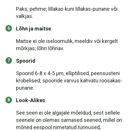
Paks; pehme; lillakas kuni lillakas-punane või
valkjas.
Lõhn ja maitse
Maitse ei ole iseloomulik, meeldiv või kergelt
mõrkjas; lõhn lõhnav.
Spoorid
Spoorid 6-8 x 4-5 µm, elliptilised, peensusteni
krobelised; spooride värvus kahvatu roosakas-
punane.
Look-Alikes
See seen ei ole algajale mõeldud, sest sellele
seenele on olemas sarnased seened, millel on
mõned eespool nimetatud tunnused,