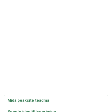
Mida peaksite teadma
Seente identifitseerimine