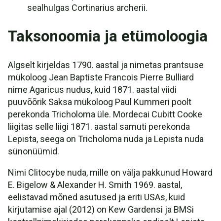
sealhulgas Cortinarius archerii.
Taksonoomia ja etümoloogia
Algselt kirjeldas 1790. aastal ja nimetas prantsuse
mükoloog Jean Baptiste Francois Pierre Bulliard
nime Agaricus nudus, kuid 1871. aastal viidi
puuvõõrik Saksa mükoloog Paul Kummeri poolt
perekonda Tricholoma üle. Mordecai Cubitt Cooke
liigitas selle liigi 1871. aastal samuti perekonda
Lepista, seega on Tricholoma nuda ja Lepista nuda
sünonüümid.
Nimi Clitocybe nuda, mille on välja pakkunud Howard
E. Bigelow & Alexander H. Smith 1969. aastal,
eelistavad mõned asutused ja eriti USAs, kuid
kirjutamise ajal (2012) on Kew Gardensi ja BMSi