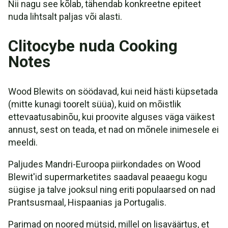
Nii nagu see kõlab, tähendab konkreetne epiteet
nuda lihtsalt paljas või alasti.
Clitocybe nuda Cooking
Notes
Wood Blewits on söödavad, kui neid hästi küpsetada
(mitte kunagi toorelt süüa), kuid on mõistlik
ettevaatusabinõu, kui proovite alguses väga väikest
annust, sest on teada, et nad on mõnele inimesele ei
meeldi.
Paljudes Mandri-Euroopa piirkondades on Wood
Blewit'id supermarketites saadaval peaaegu kogu
sügise ja talve jooksul ning eriti populaarsed on nad
Prantsusmaal, Hispaanias ja Portugalis.
Parimad on noored mütsid, millel on lisaväärtus, et