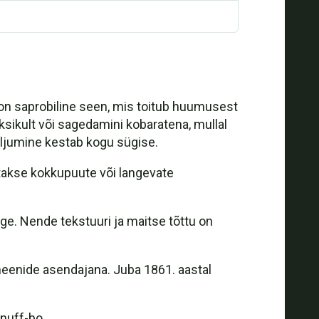
on saprobiline seen, mis toitub huumusest
üksikult või sagedamini kobaratena, mullal
iljumine kestab kogu sügise.
takse kokkupuute või langevate
ge. Nende tekstuuri ja maitse tõttu on
elmeenide asendajana. Juba 1861. aastal
Snuff-bo.