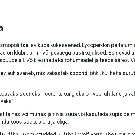
a
kosmopoliitse levikuga kukeseened, Lycoperdon perlatum 
had on klubi-, pirni- või peaaegu püstikujulised. Esinevad 
aspuude all. Võib esineda ka rohumaadel ja teede ääres. V
v auk avaneb, mis vabastab spoorid lõhki, kui keha suru
avaks seeneks noorena, kui gleba on veel ühtlane ja val
vaks".
mist tainas või munas ja riivis süüa või kasutada supis p
ida koos soola, pipra ja õliga.
 Puffball, Gem-studded Puffball, Wolf Farts, The Devil's 