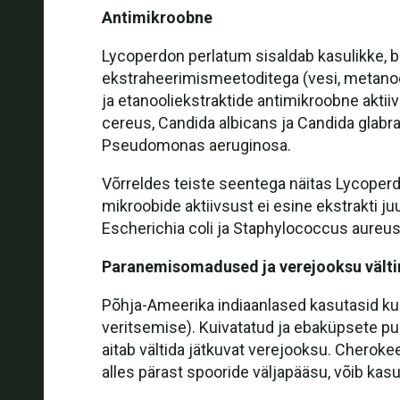
Antimikroobne
Lycoperdon perlatum sisaldab kasulikke, bi
ekstraheerimismeetoditega (vesi, metanool
ja etanooliekstraktide antimikroobne akti
cereus, Candida albicans ja Candida glabra
Pseudomonas aeruginosa.
Võrreldes teiste seentega näitas Lycoperd
mikroobide aktiivsust ei esine ekstrakti ju
Escherichia coli ja Staphylococcus aureu
Paranemisomadused ja verejooksu vält
Põhja-Ameerika indiaanlased kasutasid ku
veritsemise). Kuivatatud ja ebaküpsete pu
aitab vältida jätkuvat verejooksu. Cheroke
alles pärast spooride väljapääsu, võib ka