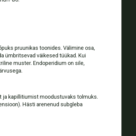
õpuks pruunikas toonides. Välimine osa,
da ümbritsevad väikesed tüükad. Kui
iline muster. Endoperidium on sile,
ärvusega.
t ja kapillitiumist moodustuvaks tolmuks.
pensioon). Hästi arenenud subgleba