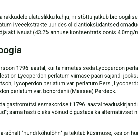
a rakkudele ulatuslikku kahju, mistõttu jätkub bioloogilis
tum'i veeekstrakte uurides olid antioksüdantsed omadu
dja aktiivsust (43.2% annuse kontsentratsioonis 4.0mg/m
oogia
rsoon 1796. aastal, kui ta nimetas seda Lycoperdon perla
oolest on Lycoperdon perlatum viimase paari sajandi j
h, Lycoperdon perlatum var. perlatum Pers., Lycoperdon
don perlatum var. bonordenii (Massee) Perdeck.
eda gastromütsi esmakordselt 1796. aastal teaduskirjandu
inud"; sama hästi oleks võinud õigustada ka alternatiivset 
õnalt "hundi kõhulõhn" ja tekitab küsimuse, kes on hundi