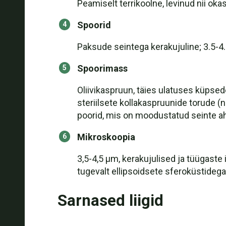
Peamiselt terrikoolne, levinud nii o
Spoorid
Paksude seintega kerakujuline; 3.5-
Spoorimass
Oliivikaspruun, täies ulatuses küpse
steriilsete kollakaspruunide torude (nn
poorid, mis on moodustatud seinte 
Mikroskoopia
3,5-4,5 µm, kerakujulised ja tüügaste
tugevalt ellipsoidsete sferoküstideg
Sarnased liigid