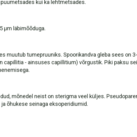
kaspuumetsades kui ka lehtmetsades.
4.5 µm läbimõõduga.
des muutub tumepruuniks. Spoorikandva gleba sees on 3-
 capillitia - ainsuses capillitium) võrgustik. Piki paksu sei
ahenemisega.
 idud, mõnedel neist on sterigma veel küljes. Pseudopare
a ja õhukese seinaga eksoperidiumid.