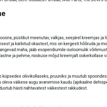
ne
oosne, püstikut meenutav, valkjas, seejärel kreemjas ja l
est ja kärbitud okastest, mis on kergesti hõõruda ja mi
langevad maha, jääb exoperidiumile iseloomulik võrkmustr
astne ja pehme, niiskuse mõjul kreemjalt ookerkollase v
ub küpsedes oliivikollaseks, pruuniks ja muutub spoorides
us oleva väikese augu avanemise kaudu (apikaalne dehis
stub hästi nähtavatest väikestest rakkudest.