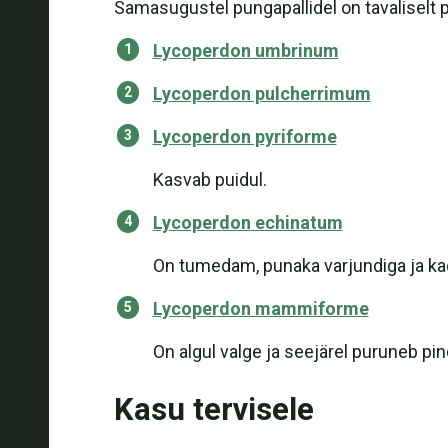
Samasugustel pungapallidel on tavalisel
Lycoperdon umbrinum
Lycoperdon pulcherrimum
Lycoperdon pyriforme
Kasvab puidul.
Lycoperdon echinatum
On tumedam, punaka varjundiga ja ka
Lycoperdon mammiforme
On algul valge ja seejärel puruneb p
Kasu tervisele