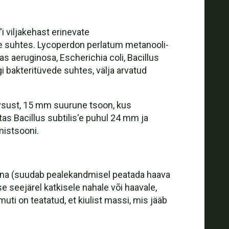
i viljakehast erinevate
te suhtes. Lycoperdon perlatum metanooli-
 aeruginosa, Escherichia coli, Bacillus
i bakteritüvede suhtes, välja arvatud
ivsust, 15 mm suurune tsoon, kus
tas Bacillus subtilis'e puhul 24 mm ja
mistsooni.
mina (suudab pealekandmisel peatada haava
seejärel katkisele nahale või haavale,
ti on teatatud, et kiulist massi, mis jääb