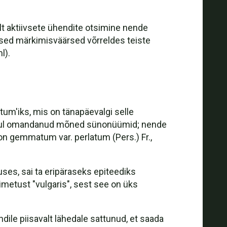
elt aktiivsete ühendite otsimine nende
sed märkimisväärsed võrreldes teiste
l).
tum'iks, mis on tänapäevalgi selle
ooksul omandanud mõned sünonüümid; nende
 gemmatum var. perlatum (Pers.) Fr.,
ses, sai ta eripäraseks epiteediks
nimetust "vulgaris", sest see on üks
le piisavalt lähedale sattunud, et saada