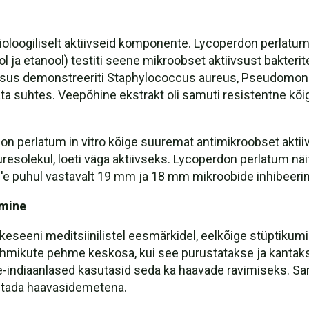
oloogiliselt aktiivseid komponente. Lycoperdon perlatum'
 ja etanool) testiti seene mikroobset aktiivsust bakteri
ivsus demonstreeriti Staphylococcus aureus, Pseudomonas
ta suhtes. Veepõhine ekstrakt oli samuti resistentne kõig
on perlatum in vitro kõige suuremat antimikroobset akti
uresolekul, loeti väga aktiivseks. Lycoperdon perlatum näi
s'e puhul vastavalt 19 mm ja 18 mm mikroobide inhibeeri
imine
keseeni meditsiinilistel eesmärkidel, eelkõige stüptiku
hmikute pehme keskosa, kui see purustatakse ja kantakse 
e-indiaanlased kasutasid seda ka haavade ravimiseks. Samu
sutada haavasidemetena.