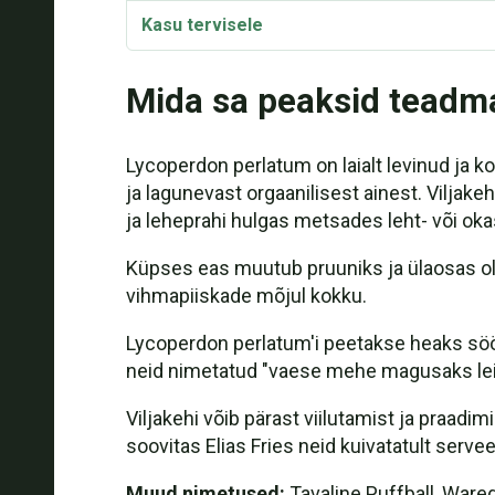
Kasu tervisele
Taksonoomia ja etümoloogia
Mida sa peaksid teadm
Lycoperdon perlatum Video
Lycoperdon perlatum on laialt levinud ja 
ja lagunevast orgaanilisest ainest. Viljake
ja leheprahi hulgas metsades leht- või ok
Küpses eas muutub pruuniks ja ülaosas ole
vihmapiiskade mõjul kokku.
Lycoperdon perlatum'i peetakse heaks sööd
neid nimetatud "vaese mehe magusaks lei
Viljakehi võib pärast viilutamist ja praadi
soovitas Elias Fries neid kuivatatult serveer
Muud nimetused:
Tavaline Puffball, Wared