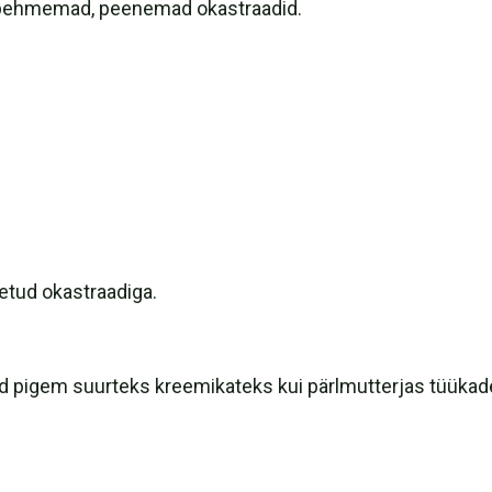
t pehmemad, peenemad okastraadid.
etud okastraadiga.
ind pigem suurteks kreemikateks kui pärlmutterjas tüükad