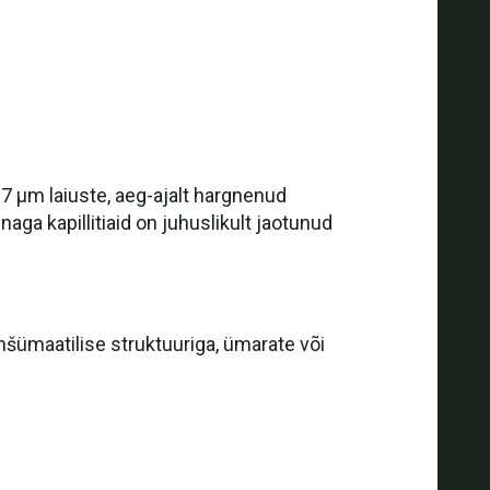
7 µm laiuste, aeg-ajalt hargnenud
naga kapillitiaid on juhuslikult jaotunud
nšümaatilise struktuuriga, ümarate või