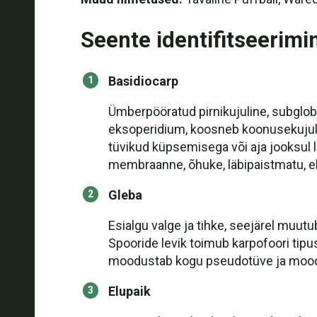
Seente identifitseerimi
Basidiocarp
Ümberpööratud pirnikujuline, subglob
eksoperidium, koosneb koonusekujulis
tüvikud küpsemisega või aja jooksul 
membraanne, õhuke, läbipaistmatu, el
Gleba
Esialgu valge ja tihke, seejärel muut
Spooride levik toimub karpofoori tip
moodustab kogu pseudotüve ja moodu
Elupaik