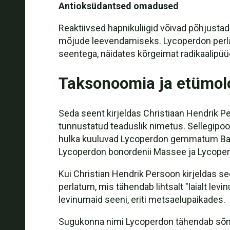
Antioksüdantsed omadused
Reaktiivsed hapnikuliigid võivad põhjustad
mõjude leevendamiseks. Lycoperdon perla
seentega, näidates kõrgeimat radikaalipüü
Taksonoomia ja etümol
Seda seent kirjeldas Christiaan Hendrik Pe
tunnustatud teaduslik nimetus. Sellegip
hulka kuuluvad Lycoperdon gemmatum Batsc
Lycoperdon bonordenii Massee ja Lycoper
Kui Christian Hendrik Persoon kirjeldas s
perlatum, mis tähendab lihtsalt "laialt lev
levinumaid seeni, eriti metsaelupaikades.
Sugukonna nimi Lycoperdon tähendab sõna-s