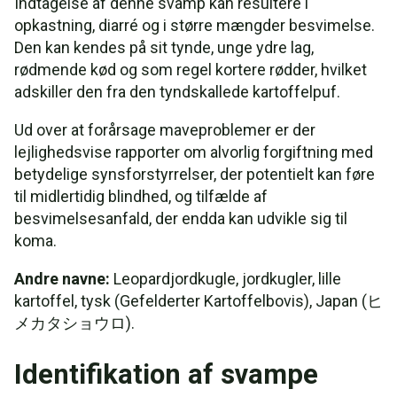
Indtagelse af denne svamp kan resultere i
opkastning, diarré og i større mængder besvimelse.
Den kan kendes på sit tynde, unge ydre lag,
rødmende kød og som regel kortere rødder, hvilket
adskiller den fra den tyndskallede kartoffelpuf.
Ud over at forårsage maveproblemer er der
lejlighedsvise rapporter om alvorlig forgiftning med
betydelige synsforstyrrelser, der potentielt kan føre
til midlertidig blindhed, og tilfælde af
besvimelsesanfald, der endda kan udvikle sig til
koma.
Andre navne:
Leopardjordkugle, jordkugler, lille
kartoffel, tysk (Gefelderter Kartoffelbovis), Japan (ヒ
メカタショウロ).
Identifikation af svampe