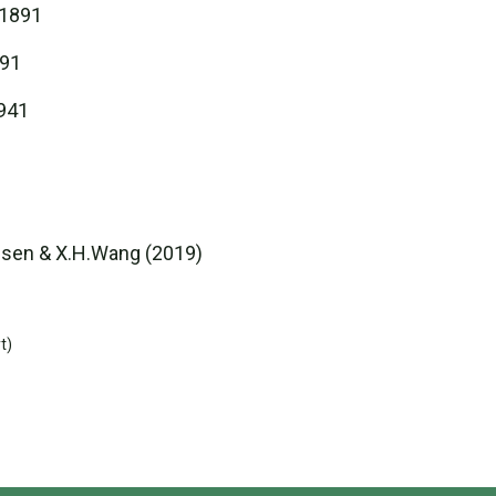
 1891
891
1941
nsen & X.H.Wang (2019)
t)