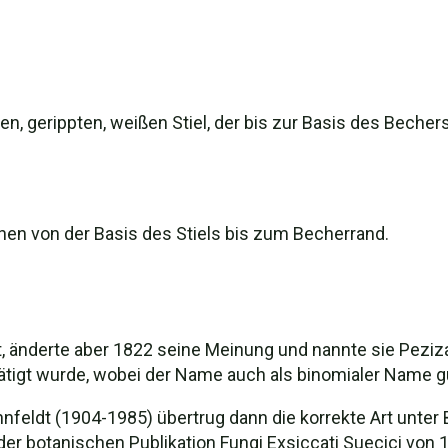
en, gerippten, weißen Stiel, der bis zur Basis des Bechers 
chen von der Basis des Stiels bis zum Becherrand.
, änderte aber 1822 seine Meinung und nannte sie Peziz
igt wurde, wobei der Name auch als binomialer Name gül
eldt (1904-1985) übertrug dann die korrekte Art unter B
er botanischen Publikation Fungi Exsiccati Suecici von 1