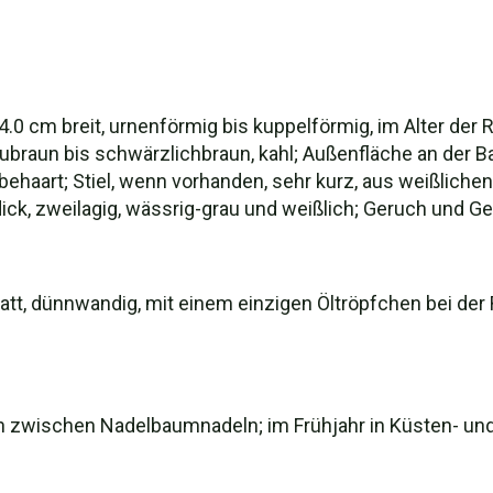
5-4.0 cm breit, urnenförmig bis kuppelförmig, im Alter d
raun bis schwärzlichbraun, kahl; Außenfläche an der Bas
ehaart; Stiel, wenn vorhanden, sehr kurz, aus weißlich
ick, zweilagig, wässrig-grau und weißlich; Geruch und 
 glatt, dünnwandig, mit einem einzigen Öltröpfchen bei der
n zwischen Nadelbaumnadeln; im Frühjahr in Küsten- und 