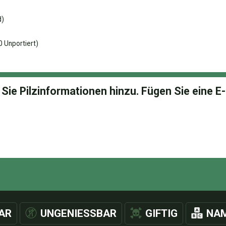
d)
 Unportiert)
AR
UNGENIESSBAR
GIFTIG
NAM