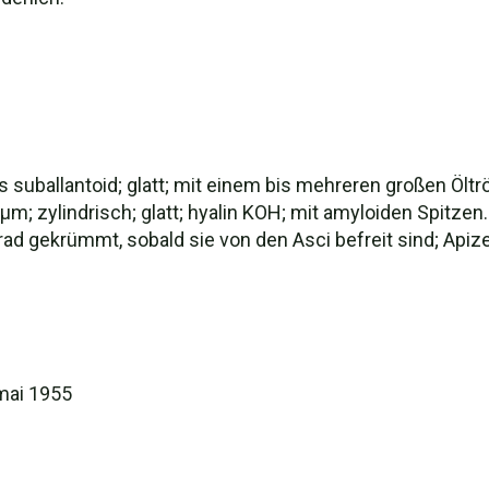
s suballantoid; glatt; mit einem bis mehreren großen Öltr
µm; zylindrisch; glatt; hyalin KOH; mit amyloiden Spitze
ad gekrümmt, sobald sie von den Asci befreit sind; Apize
mai 1955