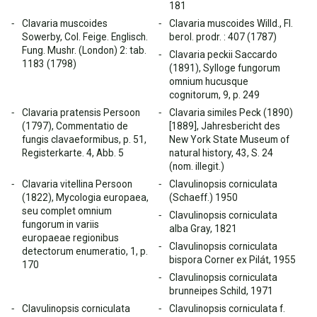
181
Clavaria muscoides
Clavaria muscoides Willd., Fl.
Sowerby, Col. Feige. Englisch.
berol. prodr. : 407 (1787)
Fung. Mushr. (London) 2: tab.
Clavaria peckii Saccardo
1183 (1798)
(1891), Sylloge fungorum
omnium hucusque
cognitorum, 9, p. 249
Clavaria pratensis Persoon
Clavaria similes Peck (1890)
(1797), Commentatio de
[1889], Jahresbericht des
fungis clavaeformibus, p. 51,
New York State Museum of
Registerkarte. 4, Abb. 5
natural history, 43, S. 24
(nom. illegit.)
Clavaria vitellina Persoon
Clavulinopsis corniculata
(1822), Mycologia europaea,
(Schaeff.) 1950
seu complet omnium
Clavulinopsis corniculata
fungorum in variis
alba Gray, 1821
europaeae regionibus
Clavulinopsis corniculata
detectorum enumeratio, 1, p.
bispora Corner ex Pilát, 1955
170
Clavulinopsis corniculata
brunneipes Schild, 1971
Clavulinopsis corniculata
Clavulinopsis corniculata f.