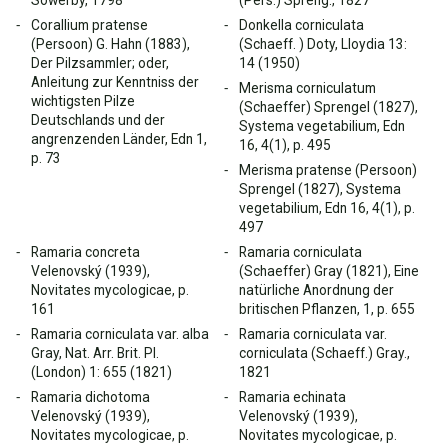
Sowerby, 1798
(Pers.) Spreng., 1827
Corallium pratense
Donkella corniculata
(Persoon) G. Hahn (1883),
(Schaeff. ) Doty, Lloydia 13:
Der Pilzsammler; oder,
14 (1950)
Anleitung zur Kenntniss der
Merisma corniculatum
wichtigsten Pilze
(Schaeffer) Sprengel (1827),
Deutschlands und der
Systema vegetabilium, Edn
angrenzenden Länder, Edn 1,
16, 4(1), p. 495
p. 73
Merisma pratense (Persoon)
Sprengel (1827), Systema
vegetabilium, Edn 16, 4(1), p.
497
Ramaria concreta
Ramaria corniculata
Velenovský (1939),
(Schaeffer) Gray (1821), Eine
Novitates mycologicae, p.
natürliche Anordnung der
161
britischen Pflanzen, 1, p. 655
Ramaria corniculata var. alba
Ramaria corniculata var.
Gray, Nat. Arr. Brit. Pl.
corniculata (Schaeff.) Gray.,
(London) 1: 655 (1821)
1821
Ramaria dichotoma
Ramaria echinata
Velenovský (1939),
Velenovský (1939),
Novitates mycologicae, p.
Novitates mycologicae, p.