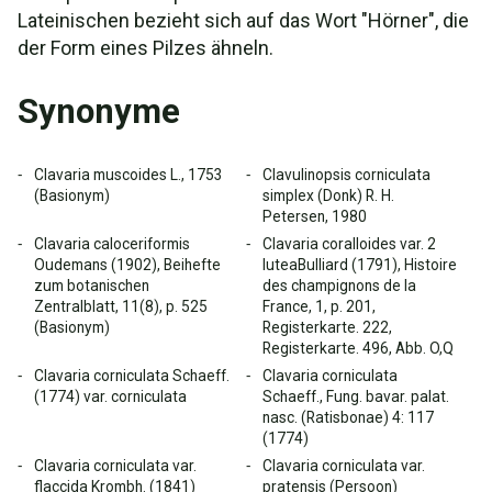
Lateinischen bezieht sich auf das Wort "Hörner", die
der Form eines Pilzes ähneln.
Synonyme
Clavaria muscoides L., 1753
Clavulinopsis corniculata
(Basionym)
simplex (Donk) R. H.
Petersen, 1980
Clavaria caloceriformis
Clavaria coralloides var. 2
Oudemans (1902), Beihefte
luteaBulliard (1791), Histoire
zum botanischen
des champignons de la
Zentralblatt, 11(8), p. 525
France, 1, p. 201,
(Basionym)
Registerkarte. 222,
Registerkarte. 496, Abb. O,Q
Clavaria corniculata Schaeff.
Clavaria corniculata
(1774) var. corniculata
Schaeff., Fung. bavar. palat.
nasc. (Ratisbonae) 4: 117
(1774)
Clavaria corniculata var.
Clavaria corniculata var.
flaccida Krombh. (1841)
pratensis (Persoon)