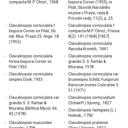
compacta M. P. Christ., 1968
bispora Corner (1955), in
Pilát, Sborník Národního
muzea v Praze, rada B,
Prírodní vedy, 11(2), p. 25
Clavulinopsis corniculata f.
Clavulinopsis corniculata f.
bispora Corner ex Pilát, Sb.
compacta M.P. Christ., Friesia
nár. Mus. Praze 25: feige. 18
8(2): 141 (1968) [1967]
(1955)
Clavulinopsis corniculata
flaccida Krombh., 1841
Clavulinopsis corniculata
Clavulinopsis corniculata
forma bispora Corner ex
grandis S. S. Rattan &
Pilát 1955
Khurana, 1978
Clavulinopsis corniculata
Clavulinopsis corniculata var.
simplex Donk, 1933
brunneipes Schild, Fungorum
Rariorum Icones Coloratae 5:
31 (1971)
Clavulinopsis corniculata var.
Clavulinopsis corniculatum
grandis S. S. Rattan &
(Schaeff.) Spreng., 1827
Khurana, Biblthca Mycol. 66:
Clavulinopsis fastigiata (L.)
43 (1978)
Holmsk., 1790
Clavulinopsis muscoides
Clavulinopsis pratense