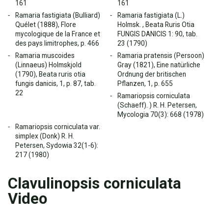
161
161
Ramaria fastigiata (Bulliard)
Ramaria fastigiata (L.)
Quélet (1888), Flore
Holmsk. , Beata Ruris Otia
mycologique de la France et
FUNGIS DANICIS 1: 90, tab.
des pays limitrophes, p. 466
23 (1790)
Ramaria muscoides
Ramaria pratensis (Persoon)
(Linnaeus) Holmskjold
Gray (1821), Eine natürliche
(1790), Beata ruris otia
Ordnung der britischen
fungis danicis, 1, p. 87, tab.
Pflanzen, 1, p. 655
22
Ramariopsis corniculata
(Schaeff). ) R. H. Petersen,
Mycologia 70(3): 668 (1978)
Ramariopsis corniculata var.
simplex (Donk) R. H.
Petersen, Sydowia 32(1-6):
217 (1980)
Clavulinopsis corniculata
Video