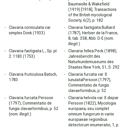
Baumwolle & Wakefield
(1919) [1918], Transactions
of the British mycological
Society, 6(2), p. 182
Clavaria corniculata var.
Clavaria fastigiata Bulliard
simplex Donk (1933)
(1787), Herbier de la France,
8, tab. 358, Abb. D-E (nom.
illegit.)
Clavaria fastigiata L., Sp. pl.
Clavaria fellea Peck (1898),
2: 1183 (1753)
Jahresbericht des
Naturkundemuseums des
Staates New York, 51, S. 292
Clavaria fruticulosa Batsch,
Clavaria furcata var. ß
1783
lunulataPersoon (1797),
Commentatio de fungis
clavaeformibus, p. 52
Clavaria furcata Persoon
Clavaria helvola var. ß dispar
(1797), Commentatio de
Persoon (1822), Mycologia
fungis clavaeformibus, p. 52
europaea, seu complet
(nom. illegit.)
omnium fungorum in variis
europaeae regionibus
detectorum enumeratio, 1, p.