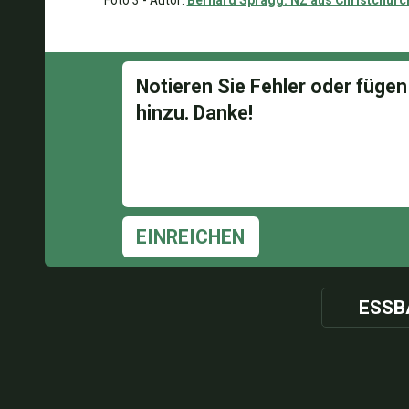
Foto 3 - Autor:
Bernard Spragg. NZ aus Christchurc
EINREICHEN
ESSB