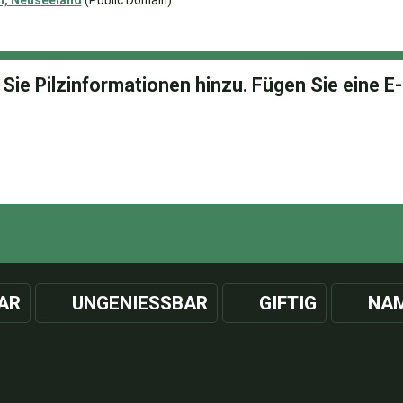
h, Neuseeland
(Public Domain)
AR
UNGENIESSBAR
GIFTIG
NAM