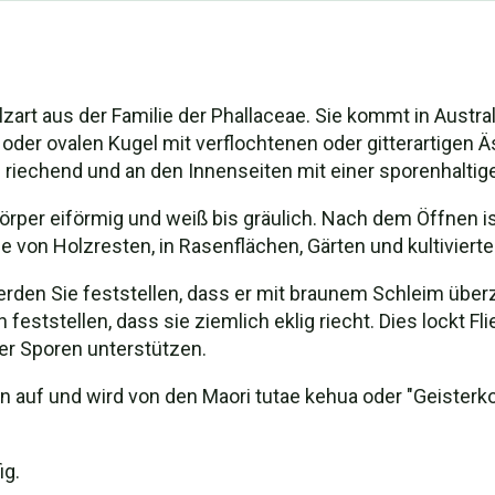
ilzart aus der Familie der Phallaceae. Sie kommt in Austra
oder ovalen Kugel mit verflochtenen oder gitterartigen Ä
bel riechend und an den Innenseiten mit einer sporenhalt
körper eiförmig und weiß bis gräulich. Nach dem Öffnen i
e von Holzresten, in Rasenflächen, Gärten und kultiviert
den Sie feststellen, dass er mit braunem Schleim über
ststellen, dass sie ziemlich eklig riecht. Dies lockt Fli
er Sporen unterstützen.
en auf und wird von den Maori tutae kehua oder "Geisterko
ig.