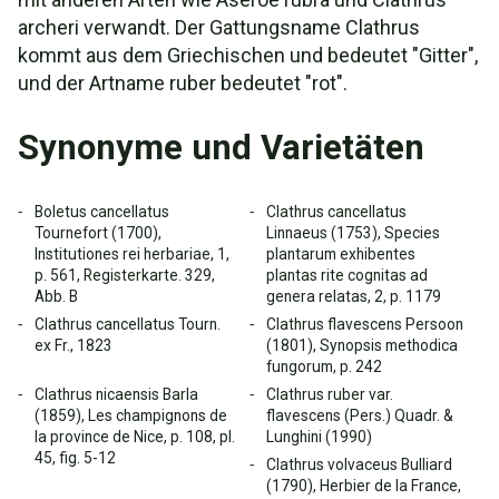
archeri verwandt. Der Gattungsname Clathrus
kommt aus dem Griechischen und bedeutet "Gitter",
und der Artname ruber bedeutet "rot".
Synonyme und Varietäten
Boletus cancellatus
Clathrus cancellatus
Tournefort (1700),
Linnaeus (1753), Species
Institutiones rei herbariae, 1,
plantarum exhibentes
p. 561, Registerkarte. 329,
plantas rite cognitas ad
Abb. B
genera relatas, 2, p. 1179
Clathrus cancellatus Tourn.
Clathrus flavescens Persoon
ex Fr., 1823
(1801), Synopsis methodica
fungorum, p. 242
Clathrus nicaensis Barla
Clathrus ruber var.
(1859), Les champignons de
flavescens (Pers.) Quadr. &
la province de Nice, p. 108, pl.
Lunghini (1990)
45, fig. 5-12
Clathrus volvaceus Bulliard
(1790), Herbier de la France,