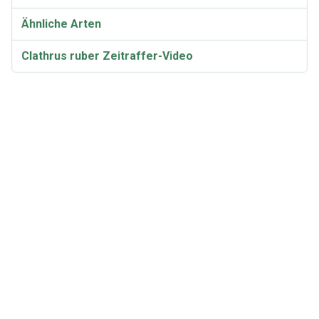
Ähnliche Arten
Clathrus ruber Zeitraffer-Video
Clathrus ruber Entfernung
Kann Clathrus ruber Ihrem Hund schaden??
Taxonomie und Etymologie
Synonyme und Varietäten