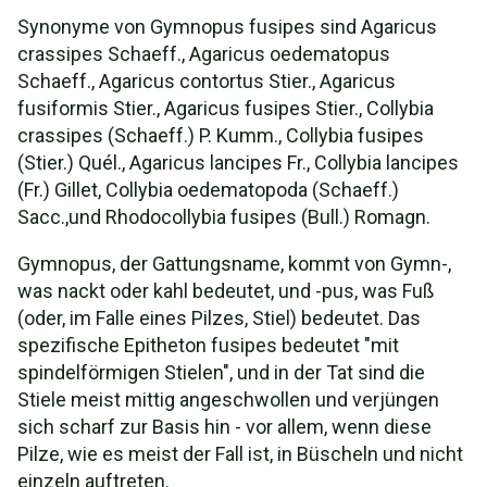
Synonyme von Gymnopus fusipes sind Agaricus
crassipes Schaeff., Agaricus oedematopus
Schaeff., Agaricus contortus Stier., Agaricus
fusiformis Stier., Agaricus fusipes Stier., Collybia
crassipes (Schaeff.) P. Kumm., Collybia fusipes
(Stier.) Quél., Agaricus lancipes Fr., Collybia lancipes
(Fr.) Gillet, Collybia oedematopoda (Schaeff.)
Sacc.,und Rhodocollybia fusipes (Bull.) Romagn.
Gymnopus, der Gattungsname, kommt von Gymn-,
was nackt oder kahl bedeutet, und -pus, was Fuß
(oder, im Falle eines Pilzes, Stiel) bedeutet. Das
spezifische Epitheton fusipes bedeutet "mit
spindelförmigen Stielen", und in der Tat sind die
Stiele meist mittig angeschwollen und verjüngen
sich scharf zur Basis hin - vor allem, wenn diese
Pilze, wie es meist der Fall ist, in Büscheln und nicht
einzeln auftreten.