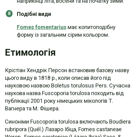
наприкінці літа, восени та на початку зими.
Подібні види
Fomes fomentarius
має копитоподібну
форму із загальним сірим кольором.
Етимологія
Крістіан Хендрік Персон встановив базову назву
цього виду в 1818 р., коли описав його під
науковою назвою Boletus torulosus Pers. Сучасна
наукова назва Fuscoporia torulosa походить від
публікації 2001 року німецьких мікологів Т.
Вагнера та М. Фішера.
Синоніми Fuscoporia torulosa включають Boudiera
rubripora (Quél.) Лазаро Ібіца, Fomes castaneae
Woron., Fomes ceratoniae (Lázaro Ibiza) Sacc. &