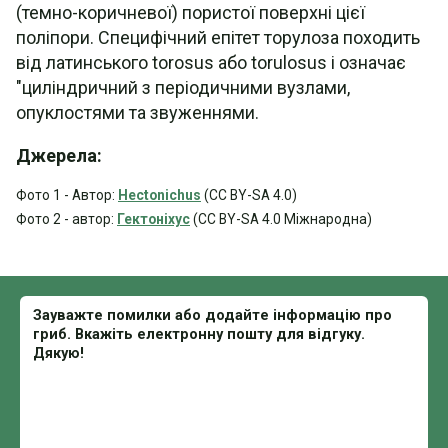
(темно-коричневої) пористої поверхні цієї
поліпори. Специфічний епітет торулоза походить
від латинського torosus або torulosus і означає
"циліндричний з періодичними вузлами,
опуклостями та звуженнями.
Джерела:
Фото 1 - Автор:
Hectonichus
(CC BY-SA 4.0)
Фото 2 - автор:
Гектоніхус
(CC BY-SA 4.0 Міжнародна)