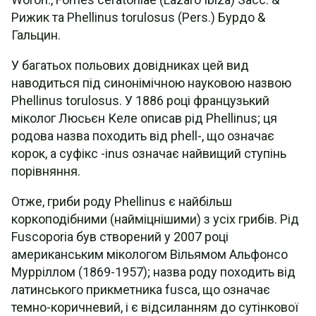
Рижик та Phellinus torulosus (Pers.) Бурдо &
Гальцин.
У багатьох польових довідниках цей вид
наводиться під синонімічною науковою назвою
Phellinus torulosus. У 1886 році французький
міколог Люсьєн Келе описав рід Phellinus; ця
родова назва походить від phell-, що означає
корок, а суфікс -inus означає найвищий ступінь
порівняння.
Отже, гриби роду Phellinus є найбільш
коркоподібними (найміцнішими) з усіх грибів. Рід
Fuscoporia був створений у 2007 році
американським мікологом Вільямом Альфонсо
Мурріллом (1869-1957); назва роду походить від
латинського прикметника fusca, що означає
темно-коричневий, і є відсиланням до сутінкової