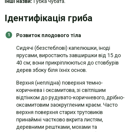
Інші назви:
Губка чубата.
Ідентифікація гриба
Розвиток плодового тіла
Сидячі (безстеблові) капелюшки, іноді
ярусами, виростають завширшки від 15 до
40 см; вони прикріплюються до стовбурів
дерев збоку біля їхніх основ.
Верхня (неплідна) поверхня темно-
коричнева і оксамитова, зі світлішим
відтінком до рудувато-коричневого, дрібно-
оксамитовим заокругленим краєм. Часто
верхня поверхня старих трутовиків
принаймні частково вкрита листям,
деревними рештками, мохами та