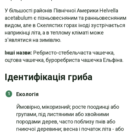
У більшості районів Північної Америки Helvella
acetabulum є пізньовесняним та ранньовесняним
видом, але в Скелястих горах іноді зустрічається
наприкінці літа, а в теплому кліматі може
з'являтися на зимівлю.
Інші назви:
Ребристо-стебельчаста чашечка,
оцтова чашечка, буроребриста чашечка Ельфіна.
Ідентифікація гриба
Екологія
Ймовірно, мікоризний; росте поодинці або
групами, під листяними або хвойними
породами дерев, часто поблизу пнів або
гниючої деревини; весна і початок літа - або