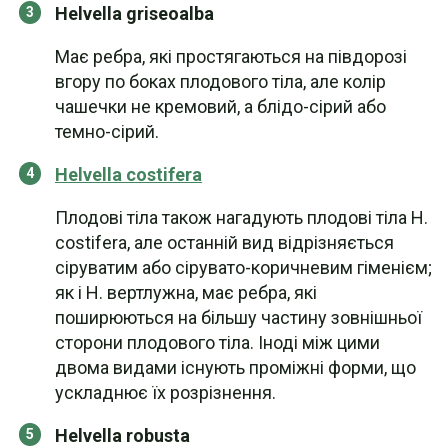
Helvella griseoalba
Має ребра, які простягаються на півдорозі
вгору по боках плодового тіла, але колір
чашечки не кремовий, а блідо-сірий або
темно-сірий.
Helvella costifera
Плодові тіла також нагадують плодові тіла H.
costifera, але останній вид відрізняється
сіруватим або сірувато-коричневим гіменієм;
як і H. вертлужна, має ребра, які
поширюються на більшу частину зовнішньої
сторони плодового тіла. Іноді між цими
двома видами існують проміжні форми, що
ускладнює їх розрізнення.
Helvella robusta