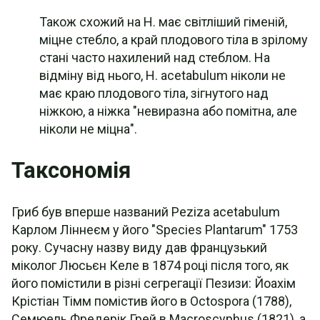
Також схожий на H. має світліший гіменій,
міцне стебло, а край плодового тіла в зрілому
стані часто нахилений над стеблом. На
відміну від нього, H. acetabulum ніколи не
має краю плодового тіла, зігнутого над
ніжкою, а ніжка "невиразна або помітна, але
ніколи не міцна".
Таксономія
Гриб був вперше названий Peziza acetabulum
Карлом Ліннеєм у його "Species Plantarum" 1753
року. Сучасну назву виду дав французький
міколог Люсьєн Келе в 1874 році після того, як
його помістили в різні сегрегації Пезизи: Йоахім
Крістіан Тімм помістив його в Octospora (1788),
Семюель Фредерік Грей в Macroscyphus (1821), а