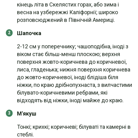
кінець літа в Скелястих горах, або зима і
весна на узбережжі Каліфорнії; широко
розповсюджений в Північній Америці.
Шапочка
2-12 см у поперечнику; чашоподібна, іноді з
віком стає більш-менш плоскою; верхня
поверхня жовто-коричнева до коричневої,
лиса, гладенька; нижня поверхня коричнева
до жовто-коричневої, іноді блідіша біля
ніжки, по краю дрібнопухнаста, з вилчастими
білувато-коричневими ребрами, які
відходять від ніжки, іноді майже до краю.
М'якуш
Тонкі; крихкі; коричневі; білуваті та камерні в
стеблі.