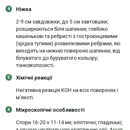
Ніжка
2-9 см завдовжки; до 5 см завтовшки;
розширюються біля шапинки; глибоко
кишенькові та ребристі з гострокінцевими
(зрідка тупими) розвилковими ребрами, які
виходять на нижню поверхню шапинки; від
білуватого до буруватого кольору;
тонковолосисті.
Хімічні реакції
Негативна реакція KOH на всіх поверхнях і
м'якоті.
Мікроскопічні особливості
Спори 16-20 х 11-14 мк; еліптичні; гладенькі;
з однією центральною краплиною олії. Асція