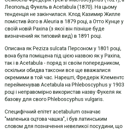
Леопольд Фукель в Acetabula (1870). На цьому
тенденція не закінчилася. Клод Казимир Жилле
помістив його в Aleuria в 1879 році, а Отто Кунце у
своїй новій Paxina (з якої він пізніше буде
визначений як типовий вид) в 1891 році.
Описана як Peziza sulcata Персоном у 1801 році,
вона була поміщена під цією назвою як у Paxina,
так і в Acetabula - поряд зі своїм попередником,
оскільки обидва таксони все ще вважалися
окремими в той час. Нарешті, Фредерік Клементс
перейменував Acetabula на Phleboscyphus у 1903
році і неправомірно використав назву Фукеля як
базову для свого Phleboscyphus vulgaris.
Специфічний епітет acetabulum означає
"маленька оцтова чашка", і був латинським
словом для позначення невеликої посудини, що