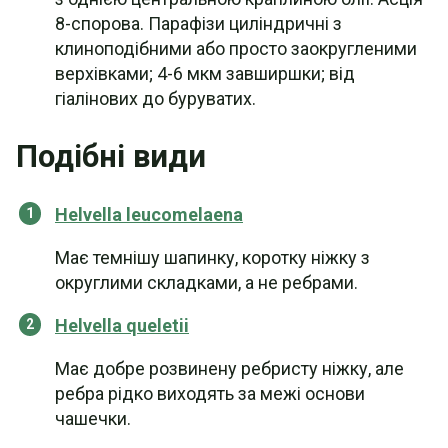
8-спорова. Парафізи циліндричні з
клиноподібними або просто заокругленими
верхівками; 4-6 мкм завширшки; від
гіалінових до буруватих.
Подібні види
Helvella leucomelaena
Має темнішу шапинку, коротку ніжку з
округлими складками, а не ребрами.
Helvella queletii
Має добре розвинену ребристу ніжку, але
ребра рідко виходять за межі основи
чашечки.