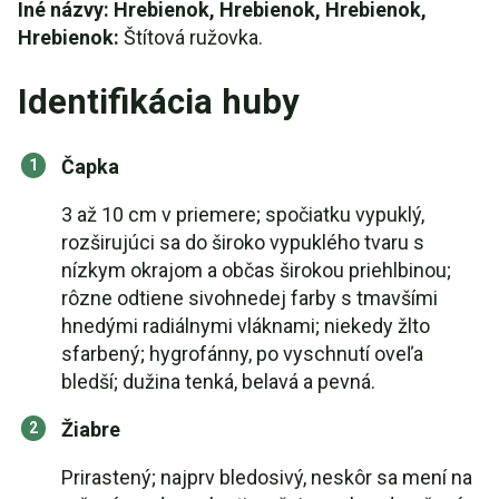
Iné názvy: Hrebienok, Hrebienok, Hrebienok,
Hrebienok:
Štítová ružovka.
Identifikácia huby
Čapka
3 až 10 cm v priemere; spočiatku vypuklý,
rozširujúci sa do široko vypuklého tvaru s
nízkym okrajom a občas širokou priehlbinou;
rôzne odtiene sivohnedej farby s tmavšími
hnedými radiálnymi vláknami; niekedy žlto
sfarbený; hygrofánny, po vyschnutí oveľa
bledší; dužina tenká, belavá a pevná.
Žiabre
Prirastený; najprv bledosivý, neskôr sa mení na