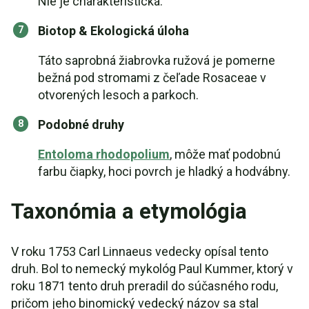
Nie je charakteristická.
Biotop & Ekologická úloha
Táto saprobná žiabrovka ružová je pomerne
bežná pod stromami z čeľade Rosaceae v
otvorených lesoch a parkoch.
Podobné druhy
Entoloma rhodopolium
, môže mať podobnú
farbu čiapky, hoci povrch je hladký a hodvábny.
Taxonómia a etymológia
V roku 1753 Carl Linnaeus vedecky opísal tento
druh. Bol to nemecký mykológ Paul Kummer, ktorý v
roku 1871 tento druh preradil do súčasného rodu,
pričom jeho binomický vedecký názov sa stal