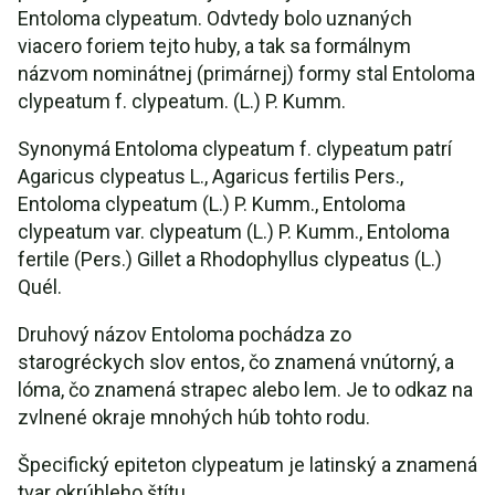
Entoloma clypeatum. Odvtedy bolo uznaných
viacero foriem tejto huby, a tak sa formálnym
názvom nominátnej (primárnej) formy stal Entoloma
clypeatum f. clypeatum. (L.) P. Kumm.
Synonymá Entoloma clypeatum f. clypeatum patrí
Agaricus clypeatus L., Agaricus fertilis Pers.,
Entoloma clypeatum (L.) P. Kumm., Entoloma
clypeatum var. clypeatum (L.) P. Kumm., Entoloma
fertile (Pers.) Gillet a Rhodophyllus clypeatus (L.)
Quél.
Druhový názov Entoloma pochádza zo
starogréckych slov entos, čo znamená vnútorný, a
lóma, čo znamená strapec alebo lem. Je to odkaz na
zvlnené okraje mnohých húb tohto rodu.
Špecifický epiteton clypeatum je latinský a znamená
tvar okrúhleho štítu.