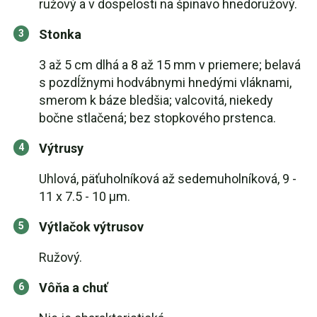
ružový a v dospelosti na špinavo hnedoružový.
Stonka
3 až 5 cm dlhá a 8 až 15 mm v priemere; belavá
s pozdĺžnymi hodvábnymi hnedými vláknami,
smerom k báze bledšia; valcovitá, niekedy
bočne stlačená; bez stopkového prstenca.
Výtrusy
Uhlová, päťuholníková až sedemuholníková, 9 -
11 x 7.5 - 10 µm.
Výtlačok výtrusov
Ružový.
Vôňa a chuť