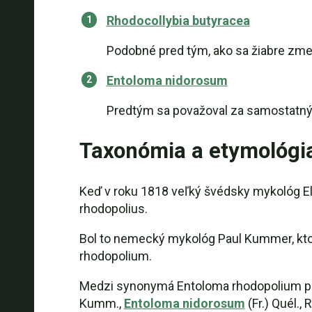
Rhodocollybia butyracea
Podobné pred tým, ako sa žiabre zme
Entoloma nidorosum
Predtým sa považoval za samostatný dr
Taxonómia a etymológi
Keď v roku 1818 veľký švédsky mykológ Eli
rhodopolius.
Bol to nemecký mykológ Paul Kummer, ktor
rhodopolium.
Medzi synonymá Entoloma rhodopolium patrí
Kumm.,
Entoloma nidorosum
(Fr.) Quél.,