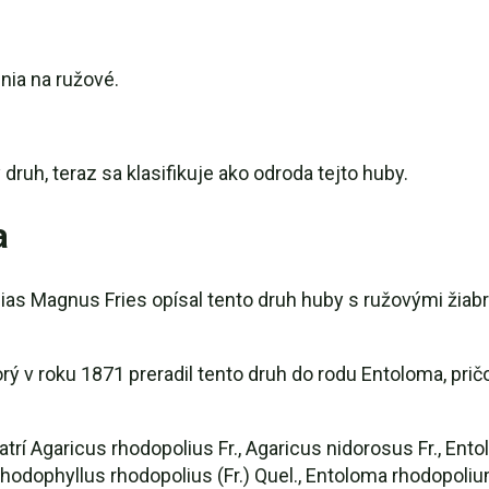
nia na ružové.
uh, teraz sa klasifikuje ako odroda tejto huby.
a
as Magnus Fries opísal tento druh huby s ružovými žiab
ý v roku 1871 preradil tento druh do rodu Entoloma, pri
 Agaricus rhodopolius Fr., Agaricus nidorosus Fr., Entol
 Rhodophyllus rhodopolius (Fr.) Quel., Entoloma rhodopoliu