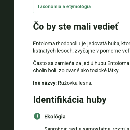
Taxonómia a etymológia
Čo by ste mali vedieť
Entoloma rhodopoliu je jedovatá huba, ktor
listnatých lesoch, zvyčajne v pomerne ve
Často sa zamieňa za jedlú hubu Entoloma 
cholín boli izolované ako toxické látky.
Iné názvy:
Ružovka lesná.
Identifikácia huby
Ekológia
Saprobná; rastie samostatne, roztrús