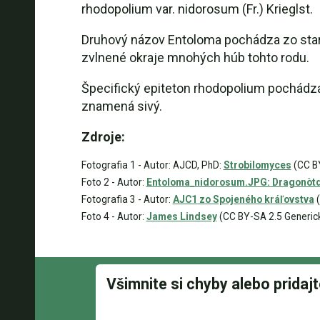
rhodopolium var. nidorosum (Fr.) Krieglst.
Druhový názov Entoloma pochádza zo staro
zvlnené okraje mnohých húb tohto rodu.
Špecifický epiteton rhodopolium pochádza 
znamená sivý.
Zdroje:
Fotografia 1 - Autor: AJCD, PhD:
Strobilomyces
(CC B
Foto 2 - Autor:
Entoloma_nidorosum.JPG: Dragonòtde
Fotografia 3 - Autor:
AJC1 zo Spojeného kráľovstva
(
Foto 4 - Autor:
James Lindsey
(CC BY-SA 2.5 Generic