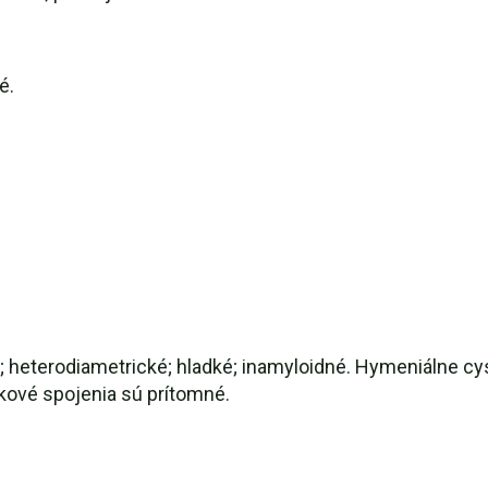
é.
né; heterodiametrické; hladké; inamyloidné. Hymeniálne cyst
rkové spojenia sú prítomné.