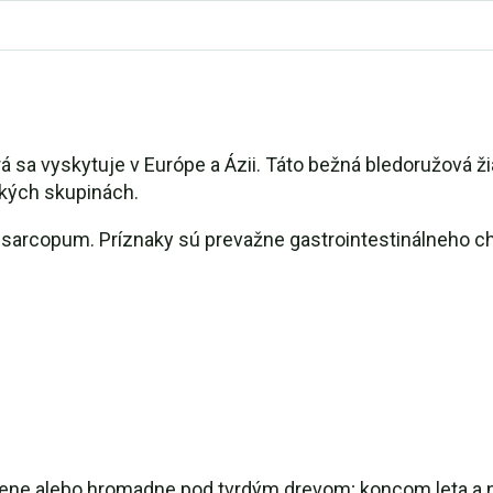
á sa vyskytuje v Európe a Ázii. Táto bežná bledoružová ž
ľkých skupinách.
sarcopum. Príznaky sú prevažne gastrointestinálneho cha
ene alebo hromadne pod tvrdým drevom; koncom leta a na j