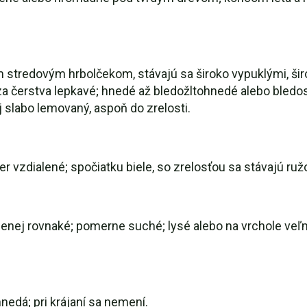
m stredovým hrbolčekom, stávajú sa široko vypuklými, ši
 za čerstva lepkavé; hnedé až bledožltohnedé alebo bled
j slabo lemovaný, aspoň do zrelosti.
er vzdialené; spočiatku biele, so zrelosťou sa stávajú ruž
nej rovnaké; pomerne suché; lysé alebo na vrchole veľm
nedá; pri krájaní sa nemení.