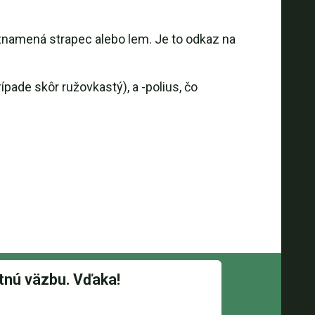
znamená strapec alebo lem. Je to odkaz na
ade skôr ružovkastý), a -polius, čo