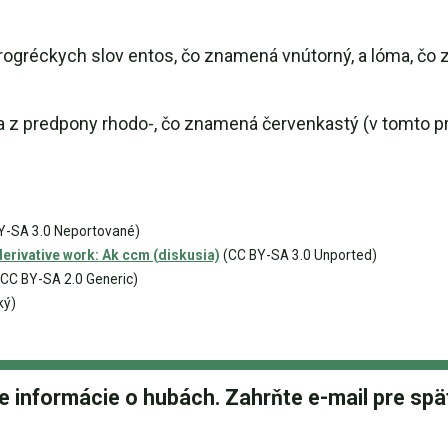
gréckych slov entos, čo znamená vnútorný, a lóma, čo 
z predpony rhodo-, čo znamená červenkastý (v tomto príp
Y-SA 3.0 Neportované)
rivative work: Ak ccm (diskusia)
(CC BY-SA 3.0 Unported)
CC BY-SA 2.0 Generic)
ký)