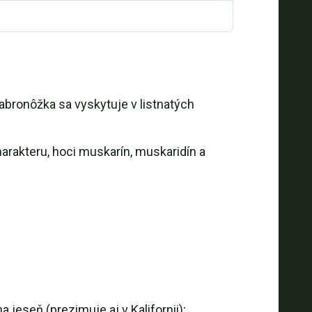
iabronôžka sa vyskytuje v listnatých
rakteru, hoci muskarín, muskaridín a
eseň (prezimuje aj v Kalifornii);