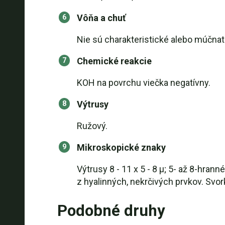
Vôňa a chuť
Nie sú charakteristické alebo múčnat
Chemické reakcie
KOH na povrchu viečka negatívny.
Výtrusy
Ružový.
Mikroskopické znaky
Výtrusy 8 - 11 x 5 - 8 µ; 5- až 8-hran
z hyalinných, nekrčivých prvkov. Svo
Podobné druhy