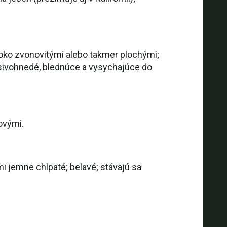
roko zvonovitými alebo takmer plochými;
osivohnedé, blednúce a vysychajúce do
ovými.
i jemne chlpaté; belavé; stávajú sa