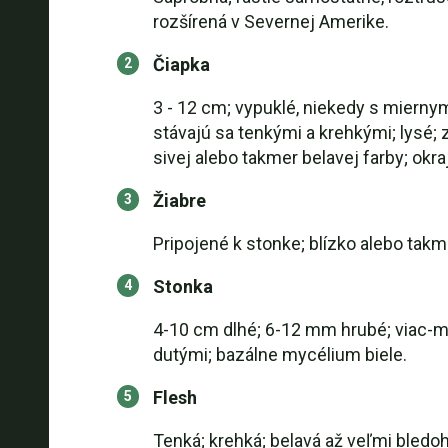
rozšírená v Severnej Amerike.
Čiapka
3 - 12 cm; vypuklé, niekedy s mierny
stávajú sa tenkými a krehkými; lysé;
sivej alebo takmer belavej farby; okra
Žiabre
Pripojené k stonke; blízko alebo takm
Stonka
4-10 cm dlhé; 6-12 mm hrubé; viac-me
dutými; bazálne mycélium biele.
Flesh
Tenká; krehká; belavá až veľmi bledoh