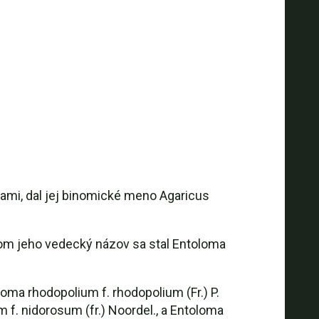
rami, dal jej binomické meno Agaricus
čom jeho vedecký názov sa stal Entoloma
oma rhodopolium f. rhodopolium (Fr.) P.
m f. nidorosum (fr.) Noordel., a Entoloma