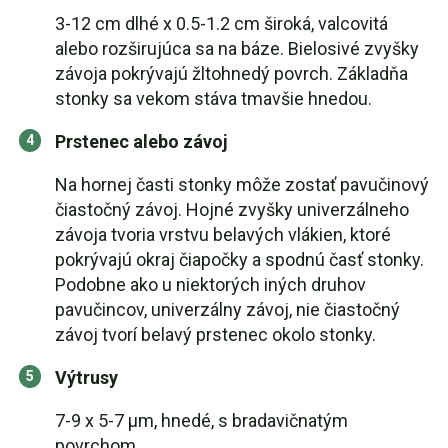
3-12 cm dlhé x 0.5-1.2 cm široká, valcovitá
alebo rozširujúca sa na báze. Bielosivé zvyšky
závoja pokrývajú žltohnedý povrch. Základňa
stonky sa vekom stáva tmavšie hnedou.
Prstenec alebo závoj
Na hornej časti stonky môže zostať pavučinový
čiastočný závoj. Hojné zvyšky univerzálneho
závoja tvoria vrstvu belavých vlákien, ktoré
pokrývajú okraj čiapočky a spodnú časť stonky.
Podobne ako u niektorých iných druhov
pavučincov, univerzálny závoj, nie čiastočný
závoj tvorí belavý prstenec okolo stonky.
Výtrusy
7-9 x 5-7 µm, hnedé, s bradavičnatým
povrchom.