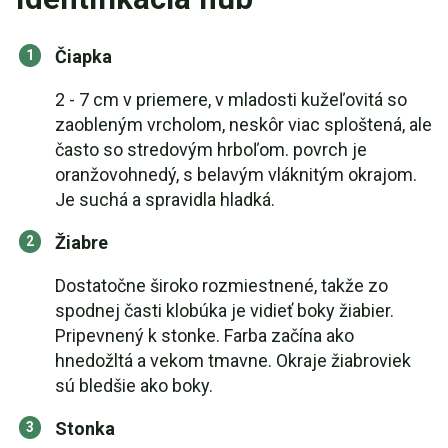
Čiapka
2 - 7 cm v priemere, v mladosti kužeľovitá so
zaobleným vrcholom, neskôr viac sploštená, ale
často so stredovým hrboľom. povrch je
oranžovohnedý, s belavým vláknitým okrajom.
Je suchá a spravidla hladká.
Žiabre
Dostatočne široko rozmiestnené, takže zo
spodnej časti klobúka je vidieť boky žiabier.
Pripevnený k stonke. Farba začína ako
hnedožltá a vekom tmavne. Okraje žiabroviek
sú bledšie ako boky.
Stonka