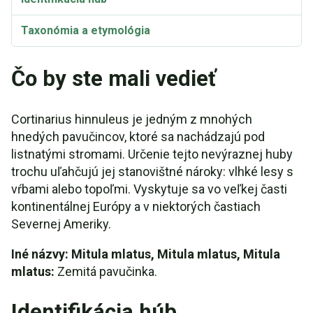
Taxonómia a etymológia
Čo by ste mali vedieť
Cortinarius hinnuleus je jedným z mnohých
hnedých pavučincov, ktoré sa nachádzajú pod
listnatými stromami. Určenie tejto nevýraznej huby
trochu uľahčujú jej stanovištné nároky: vlhké lesy s
vŕbami alebo topoľmi. Vyskytuje sa vo veľkej časti
kontinentálnej Európy a v niektorých častiach
Severnej Ameriky.
Iné názvy: Mitula mlatus, Mitula mlatus, Mitula
mlatus:
Zemitá pavučinka.
Identifikácia húb