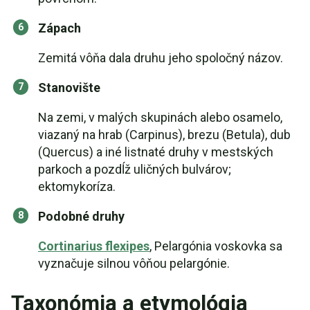
Zápach
Zemitá vôňa dala druhu jeho spoločný názov.
Stanovište
Na zemi, v malých skupinách alebo osamelo,
viazaný na hrab (Carpinus), brezu (Betula), dub
(Quercus) a iné listnaté druhy v mestských
parkoch a pozdĺž uličných bulvárov;
ektomykoríza.
Podobné druhy
Cortinarius flexipes
, Pelargónia voskovka sa
vyznačuje silnou vôňou pelargónie.
Taxonómia a etymológia