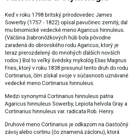
Keď v roku 1798 britský prírodovedec James
Sowerby (1757 - 1822) opísal pavučinec zemitý, dal
mu binomické vedecké meno Agaricus hinnuleus.
(Väčšina žiabronôžkových húb bola pôvodne
zaradená do obrovského rodu Agaricus, ktorý je
teraz prerozdelený do mnohých ďalších novších
rodov.) Bol to veľký švédsky mykológ Elias Magnus
Fries, ktorý v roku 1838 presunul tento druh do rodu
Cortinarius, čím získal svoje v súčasnosti uznávané
vedecké meno Cortinarius hinnuleus.
Medzi synonymá Cortinarius hinnuleus patria
Agaricus hinnuleus Sowerby, Lepiota helvola Gray a
Cortinarius hinnuleus var. radicata Rob. Henry.
Druhové meno Cortinarius je odkazom na čiastočný
závoj alebo cortinu (čo znamená záclonu), ktorá