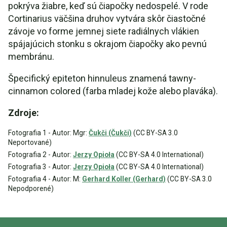
pokrýva žiabre, keď sú čiapočky nedospelé. V rode
Cortinarius väčšina druhov vytvára skôr čiastočné
závoje vo forme jemnej siete radiálnych vlákien
spájajúcich stonku s okrajom čiapočky ako pevnú
membránu.
Špecifický epiteton hinnuleus znamená tawny-
cinnamon colored (farba mladej kože alebo plaváka).
Zdroje:
Fotografia 1 - Autor: Mgr:
Čukči (Čukči)
(CC BY-SA 3.0
Neportované)
Fotografia 2 - Autor:
Jerzy Opioła
(CC BY-SA 4.0 International)
Fotografia 3 - Autor:
Jerzy Opioła
(CC BY-SA 4.0 International)
Fotografia 4 - Autor: M:
Gerhard Koller (Gerhard)
(CC BY-SA 3.0
Nepodporené)