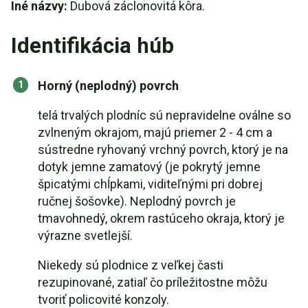
Iné názvy:
Dubová záclonovitá kôra.
Identifikácia húb
Horný (neplodný) povrch
telá trvalých plodníc sú nepravidelne oválne so
zvlneným okrajom, majú priemer 2 - 4 cm a
sústredne ryhovaný vrchný povrch, ktorý je na
dotyk jemne zamatový (je pokrytý jemne
špicatými chĺpkami, viditeľnými pri dobrej
ručnej šošovke). Neplodný povrch je
tmavohnedý, okrem rastúceho okraja, ktorý je
výrazne svetlejší.
Niekedy sú plodnice z veľkej časti
rezupinované, zatiaľ čo príležitostne môžu
tvoriť policovité konzoly.