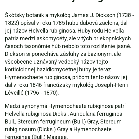
Škótsky botanik a mykológ James J. Dickson (1738 -
1822) opísal v roku 1785 hubu dubová záclona, dal
jej názov Helvella rubiginosa. Huby rodu Helvella
patria medzi askomycéty, ale v tých priekopníckych
časoch taxonómie húb nebolo toto rozlíšenie jasné.
Dickson si ponecháva zásluhy za bazionym, ale
všeobecne uznávaný vedecký názov tejto
korticioidnej bazidiomycétnej huby je teraz
Hymenochaete rubiginosa, pričom tento názov jej
dal v roku 1846 francúzsky mykológ Joseph-Henri
Léveillé (1796 - 1870).
Medzi synonymá Hymenochaete rubiginosa patrí
Helvella rubiginosa Dicks., Auricularia ferruginea
Bull., Stereum ferrugineum (Bull.) Gray, Stereum
rubiginosum (Dicks.) Gray a Hymenochaete
ferruginea (Bull.) Massee.