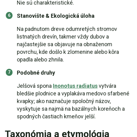
Nie sú charakteristické.
Stanovište & Ekologická úloha
Na padnutom dreve odumretých stromov
listnatých drevín, takmer vždy dubov a
najčastejšie sa objavuje na obnaženom
povrchu, kde došlo k zlomenine alebo kôra
opadla alebo zhnila.
Podobné druhy
Jelšová spona
Inonotus radiatus
vytvára
bledšie plodnice a vyplakáva medovo sfarbené
kvapky; ako naznačuje spoločný názov,
vyskytuje sa najmä na bazálnych koreňoch a
spodných častiach kmeňov jelší.
Taxonómia a etymológia