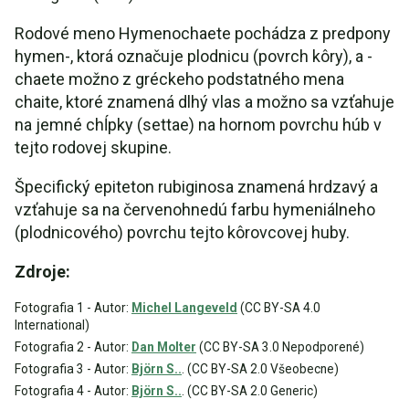
Rodové meno Hymenochaete pochádza z predpony
hymen-, ktorá označuje plodnicu (povrch kôry), a -
chaete možno z gréckeho podstatného mena
chaite, ktoré znamená dlhý vlas a možno sa vzťahuje
na jemné chĺpky (settae) na hornom povrchu húb v
tejto rodovej skupine.
Špecifický epiteton rubiginosa znamená hrdzavý a
vzťahuje sa na červenohnedú farbu hymeniálneho
(plodnicového) povrchu tejto kôrovcovej huby.
Zdroje:
Fotografia 1 - Autor:
Michel Langeveld
(CC BY-SA 4.0
International)
Fotografia 2 - Autor:
Dan Molter
(CC BY-SA 3.0 Nepodporené)
Fotografia 3 - Autor:
Björn S..
. (CC BY-SA 2.0 Všeobecne)
Fotografia 4 - Autor:
Björn S..
. (CC BY-SA 2.0 Generic)