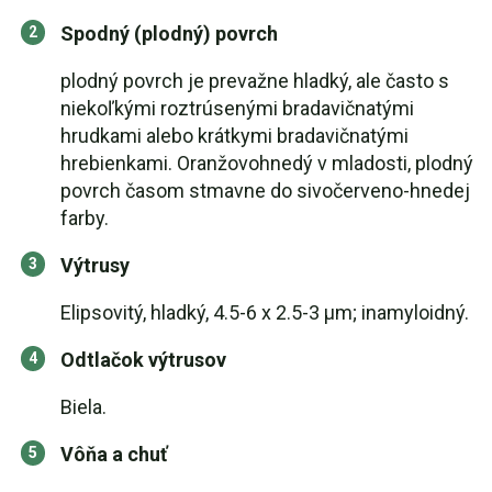
Spodný (plodný) povrch
plodný povrch je prevažne hladký, ale často s
niekoľkými roztrúsenými bradavičnatými
hrudkami alebo krátkymi bradavičnatými
hrebienkami. Oranžovohnedý v mladosti, plodný
povrch časom stmavne do sivočerveno-hnedej
farby.
Výtrusy
Elipsovitý, hladký, 4.5-6 x 2.5-3 μm; inamyloidný.
Odtlačok výtrusov
Biela.
Vôňa a chuť