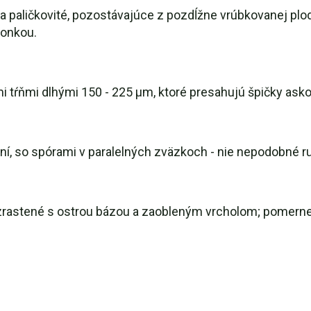
 a paličkovité, pozostávajúce z pozdĺžne vrúbkovanej plo
tonkou.
i tŕňmi dlhými 150 - 225 µm, ktoré presahujú špičky asko
ení, so spórami v paralelných zväzkoch - nie nepodobné r
zrastené s ostrou bázou a zaobleným vrcholom; pomerne h