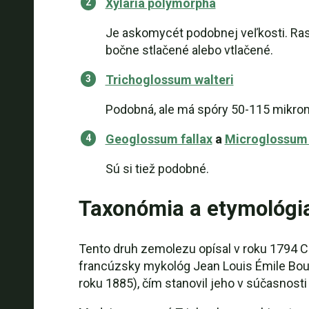
Xylaria polymorpha
Je askomycét podobnej veľkosti. Ras
bočne stlačené alebo vtlačené.
Trichoglossum walteri
Podobná, ale má spóry 50-115 mikrom
Geoglossum fallax
a
Microglossum 
Sú si tiež podobné.
Taxonómia a etymológi
Tento druh zemolezu opísal v roku 1794 C
francúzsky mykológ Jean Louis Émile Boudi
roku 1885), čím stanovil jeho v súčasnos