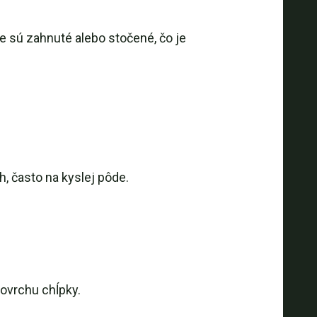
e sú zahnuté alebo stočené, čo je
 často na kyslej pôde.
ovrchu chĺpky.