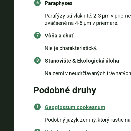
Paraphyses
Parafýzy sú vláknité, 2-3 µm v priem
zväčšené na 4-6 µm v priemere.
Vôňa a chuť
Nie je charakteristický.
Stanovište & Ekologická úloha
Na zemi v neudržiavaných trávnatých
Podobné druhy
Geoglossum cookeanum
Podobný jazyk zemný, ktorý rastie n