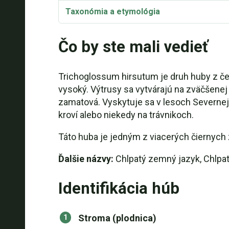
Taxonómia a etymológia
Čo by ste mali vedieť
Trichoglossum hirsutum je druh huby z čeľ
vysoký. Výtrusy sa vytvárajú na zväčšenej h
zamatová. Vyskytuje sa v lesoch Severnej
kroví alebo niekedy na trávnikoch.
Táto huba je jedným z viacerých čiernych 
Ďalšie názvy:
Chlpatý zemný jazyk, Chlpa
Identifikácia húb
Stroma (plodnica)