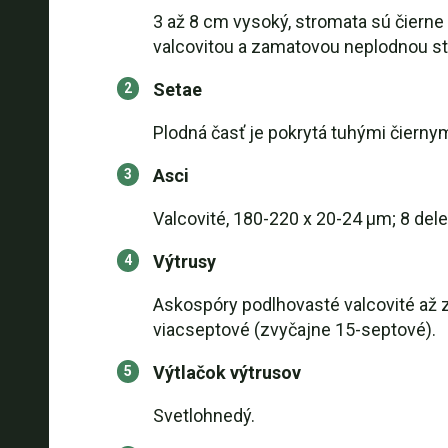
3 až 8 cm vysoký, stromata sú čierne
valcovitou a zamatovou neplodnou s
Setae
Plodná časť je pokrytá tuhými čiernym
Asci
Valcovité, 180-220 x 20-24 µm; 8 del
Výtrusy
Askospóry podlhovasté valcovité až 
viacseptové (zvyčajne 15-septové).
Výtlačok výtrusov
Svetlohnedý.