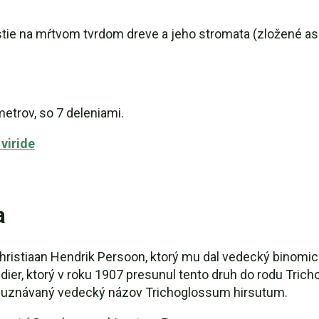
tie na mŕtvom tvrdom dreve a jeho stromata (zložené a
etrov, so 7 deleniami.
viride
a
hristiaan Hendrik Persoon, ktorý mu dal vedecký binomi
er, ktorý v roku 1907 presunul tento druh do rodu Trich
ti uznávaný vedecký názov Trichoglossum hirsutum.