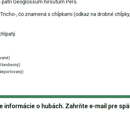
patrí Geoglossum hirsutum Pers.
icho-, čo znamená s chĺpkami (odkaz na drobné chĺpky, 
hlpatý.
vané)
Všeobecný)
Neportovaný)
)