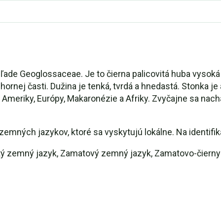
ade Geoglossaceae. Je to čierna palicovitá huba vysoká 3
ornej časti. Dužina je tenká, tvrdá a hnedastá. Stonka je 
 Ameriky, Európy, Makaronézie a Afriky. Zvyčajne sa na
zemných jazykov, ktoré sa vyskytujú lokálne. Na identifi
tý zemný jazyk, Zamatový zemný jazyk, Zamatovo-čierny