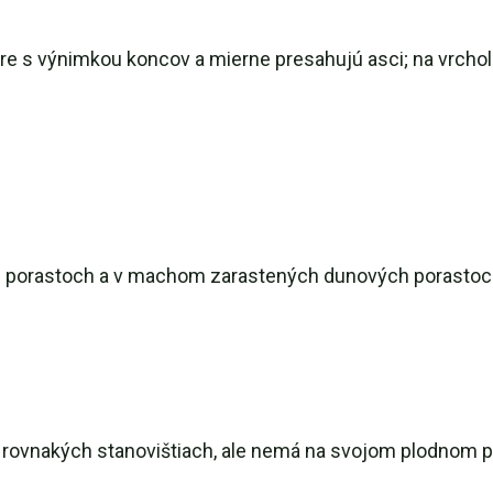
ere s výnimkou koncov a mierne presahujú asci; na vrchol
 porastoch a v machom zarastených dunových porastoch,
a rovnakých stanovištiach, ale nemá na svojom plodnom p