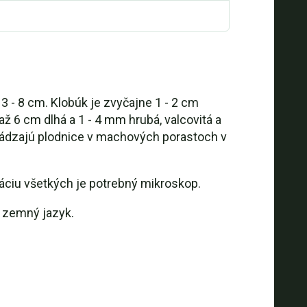
 - 8 cm. Klobúk je zvyčajne 1 - 2 cm
až 6 cm dlhá a 1 - 4 mm hrubá, valcovitá a
chádzajú plodnice v machových porastoch v
káciu všetkých je potrebný mikroskop.
 zemný jazyk.