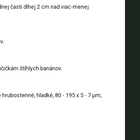
dnej časti dlhej 2 cm nad viac-menej
v.
učičkám štíhlych banánov.
rubostenné; hladké, 80 - 195 x 5 - 7 µm;