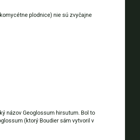
skomycétne plodnice) nie sú zvyčajne
cký názov Geoglossum hirsutum. Bol to
oglossum (ktorý Boudier sám vytvoril v