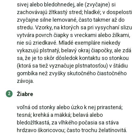
sivej alebo bledohnedej, ale (zvyčajne) si
zachovávajú žltkastý stred; hladké; v dospelosti
zvyčajne silne lemované, často takmer až do
stredu. Vzorky, na ktorých sa pri vysychaní slizu
vytvára povrch čiapky s vreckami alebo žilkami,
nie sú zriedkavé. Mladé exempláre niekedy
vykazujú plstnatý, belavý okraj čiapočky, ale zdá
sa, že je to skôr dôsledok kontaktu so stonkou
(ktorá sa tiež vyznačuje plstnatosťou) v štádiu
gombíka než zvyšky skutočného čiastočného
závoja.
Žiabre
voľná od stonky alebo úzko k nej prirastená;
tesná; krehká a mäkká; belavá alebo
bledožltkastá, za vlhkého počasia sa stáva
hrdzavo škoricovou; často trochu želatínovitá.