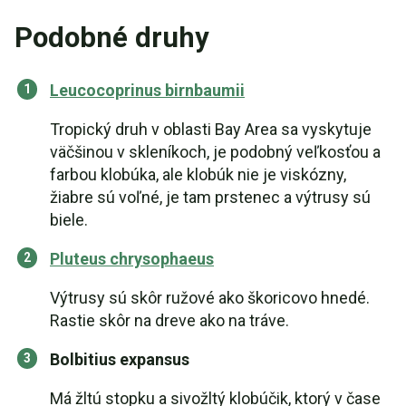
Podobné druhy
Leucocoprinus birnbaumii
Tropický druh v oblasti Bay Area sa vyskytuje
väčšinou v skleníkoch, je podobný veľkosťou a
farbou klobúka, ale klobúk nie je viskózny,
žiabre sú voľné, je tam prstenec a výtrusy sú
biele.
Pluteus chrysophaeus
Výtrusy sú skôr ružové ako škoricovo hnedé.
Rastie skôr na dreve ako na tráve.
Bolbitius expansus
Má žltú stopku a sivožltý klobúčik, ktorý v čase