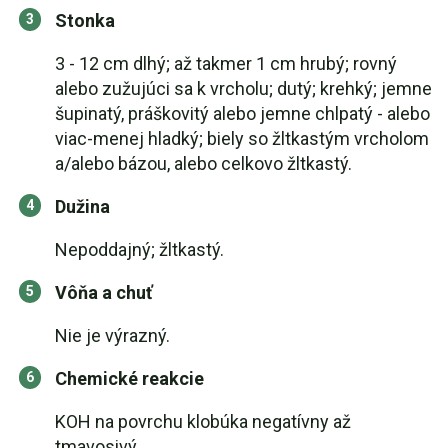
Stonka
3 - 12 cm dlhý; až takmer 1 cm hrubý; rovný
alebo zužujúci sa k vrcholu; dutý; krehký; jemne
šupinatý, práškovitý alebo jemne chlpatý - alebo
viac-menej hladký; biely so žltkastým vrcholom
a/alebo bázou, alebo celkovo žltkastý.
Dužina
Nepoddajný; žltkastý.
Vôňa a chuť
Nie je výrazný.
Chemické reakcie
KOH na povrchu klobúka negatívny až
tmavosivý.