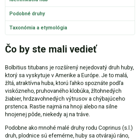
Podobné druhy
Taxonómia a etymológia
Synonymá
Čo by ste mali vedieť
Bolbitius titubans je rozšírený nejedovatý druh huby,
ktorý sa vyskytuje v Amerike a Európe. Je to malá,
žltá, atraktívna huba, ktorú ľahko spoznáte podľa
viskózneho, pruhovaného klobúka, žltohnedých
žiabier, hrdzavohnedých výtrusov a chýbajúceho
prstenca. Rastie najmä na hnoji alebo na silne
hnojenej pôde, niekedy aj na tráve.
Podobne ako mnohé malé druhy rodu Coprinus (s.l.)
druh, plodnice sú efemérne, huby sa otvárajú ráno,