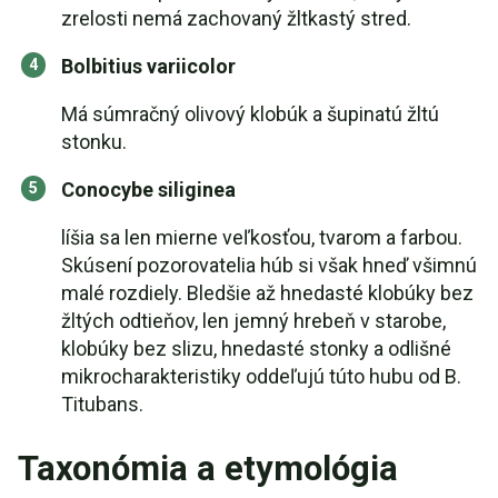
zrelosti nemá zachovaný žltkastý stred.
Bolbitius variicolor
Má súmračný olivový klobúk a šupinatú žltú
stonku.
Conocybe siliginea
líšia sa len mierne veľkosťou, tvarom a farbou.
Skúsení pozorovatelia húb si však hneď všimnú
malé rozdiely. Bledšie až hnedasté klobúky bez
žltých odtieňov, len jemný hrebeň v starobe,
klobúky bez slizu, hnedasté stonky a odlišné
mikrocharakteristiky oddeľujú túto hubu od B.
Titubans.
Taxonómia a etymológia