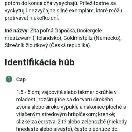
potom do konca dňa vysychajú. Príležitostne sa
vyskytujú nezvyčajne silné exempláre, ktoré môžu
pretrvávať niekoľko dní.
Iné názvy:
Žltá poľná čiapočka, Dooiergele
mestzwam (Holandsko), Goldmistpilz (Nemecko),
Slzečník žloutkový (Česká republika).
Identifikácia húb
Cap
1.5 - 5 cm; vajcovité alebo takmer okrúhle v
mladosti, rozširujúce sa do tvaru širokého
zvona alebo široko vypuklé a nakoniec ploché s
vtlačeným stredovým hrbolčekom; krehké;
slizké za čerstva; žlté alebo zelenožlté (niekedy
hnedasté alebo sivasté), často blednúce do