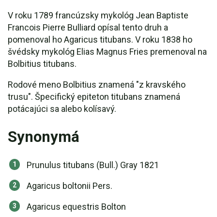
V roku 1789 francúzsky mykológ Jean Baptiste
Francois Pierre Bulliard opísal tento druh a
pomenoval ho Agaricus titubans. V roku 1838 ho
švédsky mykológ Elias Magnus Fries premenoval na
Bolbitius titubans.
Rodové meno Bolbitius znamená "z kravského
trusu". Špecifický epiteton titubans znamená
potácajúci sa alebo kolísavý.
Synonymá
Prunulus titubans (Bull.) Gray 1821
Agaricus boltonii Pers.
Agaricus equestris Bolton