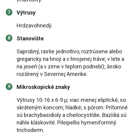
Výtrusy
Hrdzavohnedý.
Stanovište
Saprobný, rastie jednotlivo, roztrúsene alebo
gregaricky na hnoji a v hnojenej tráve; v lete a
na jeseň (a v zime v teplom podnebí); široko
rozšírený v Severnej Amerike.
Mikroskopické znaky
Výtrusy 10-16 x 6-9 µ; viac-menej eliptické, so
skráteným koncom; hladké; s pórom. Prítomné
sú brachybasidioly a cheilocystídie. Bazídiá sú
náhle kláskovité. Pileipellis hymeniformný
trichoderm.