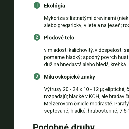
Ekológia
Mykoríza s listnatými drevinami (nie
alebo gregaricky; v lete a na jeseň; r
Plodové telo
v mladosti kalichovitý, v dospelosti s
pomerne hladký; spodný povrch husto 
dužina hnedastá alebo bledá, krehká.
Mikroskopické znaky
Výtrusy 20 - 24 x 10 - 12 µ; eliptick
rozpadajú; hladké v KOH, ale bradavič
Melzerovom činidle modrasté. Parafýz
septované; hladké; hrubostenné; 7.5-1
Podobné druhy