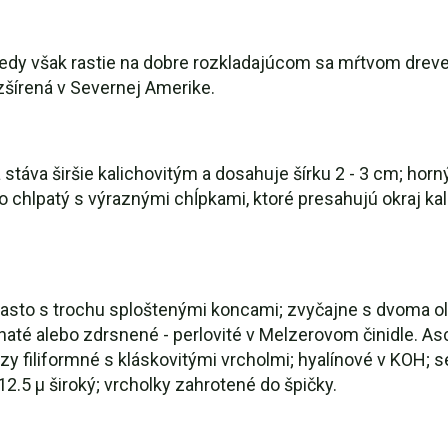
kedy však rastie na dobre rozkladajúcom sa mŕtvom dreve 
ozšírená v Severnej Amerike.
a stáva širšie kalichovitým a dosahuje šírku 2 - 3 cm; hor
chlpatý s výraznými chĺpkami, ktoré presahujú okraj kal
é, často s trochu sploštenými koncami; zvyčajne s dvoma o
naté alebo zdrsnené - perlovité v Melzerovom činidle. As
y filiformné s kláskovitými vrcholmi; hyalínové v KOH; 
2.5 µ široký; vrcholky zahrotené do špičky.