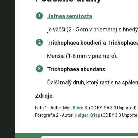
Jafnea semitosta
je väčší (2 - 5 cm v priemere) s hne
Trichophaea boudieri a Trichophaea
Menšia (1-6 mm v priemere).
Trichophaea abundans
Ďalší malý druh, ktorý rastie na spále
Zdroje:
Foto 1 - Autor: Mgr:
Björn S
. (CC BY-SA 3.0 Unported)
Fotografia 2 - Autor:
Holger Krisp
(CC BY 3.0 Unporte