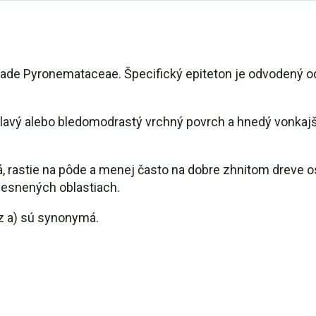
ade Pyronemataceae. Špecifický epiteton je odvodený o
lavý alebo bledomodrastý vrchný povrch a hnedý vonkajší 
á, rastie na pôde a menej často na dobre zhnitom dreve 
lesnených oblastiach.
ez a) sú synonymá.