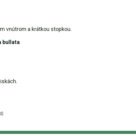
dým vnútrom a krátkou stopkou.
 bullata
niskách.
d)