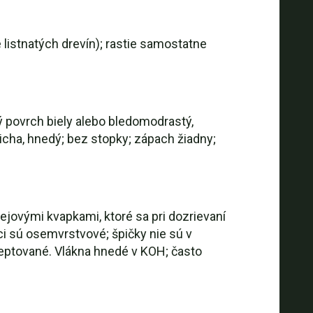
listnatých drevín); rastie samostatne
ný povrch biely alebo bledomodrastý,
icha, hnedý; bez stopky; zápach žiadny;
lejovými kvapkami, ktoré sa pri dozrievaní
ci sú osemvrstvové; špičky nie sú v
septované. Vlákna hnedé v KOH; často