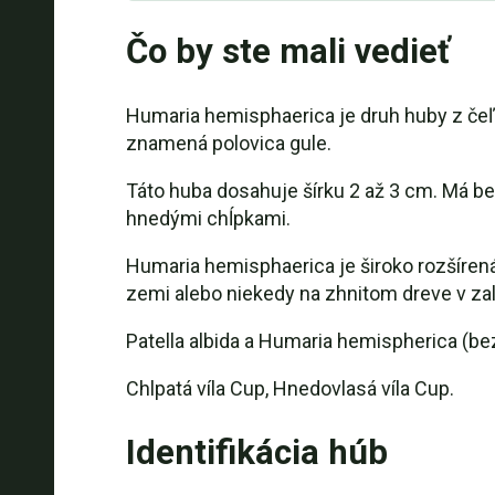
Čo by ste mali vedieť
Humaria hemisphaerica je druh huby z čeľ
znamená polovica gule.
Táto huba dosahuje šírku 2 až 3 cm. Má be
hnedými chĺpkami.
Humaria hemisphaerica je široko rozšíren
zemi alebo niekedy na zhnitom dreve v za
Patella albida a Humaria hemispherica (b
Chlpatá víla Cup, Hnedovlasá víla Cup.
Identifikácia húb