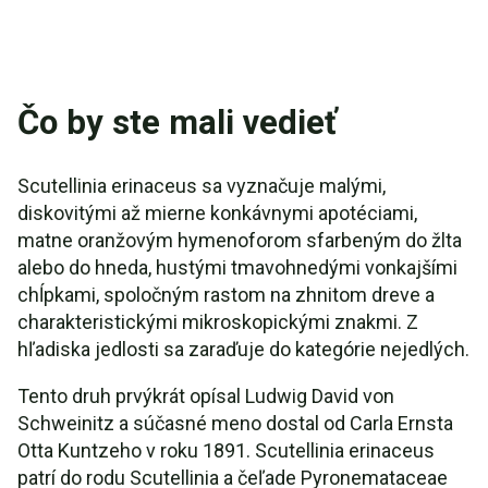
Čo by ste mali vedieť
Scutellinia erinaceus sa vyznačuje malými,
diskovitými až mierne konkávnymi apotéciami,
matne oranžovým hymenoforom sfarbeným do žlta
alebo do hneda, hustými tmavohnedými vonkajšími
chĺpkami, spoločným rastom na zhnitom dreve a
charakteristickými mikroskopickými znakmi. Z
hľadiska jedlosti sa zaraďuje do kategórie nejedlých.
Tento druh prvýkrát opísal Ludwig David von
Schweinitz a súčasné meno dostal od Carla Ernsta
Otta Kuntzeho v roku 1891. Scutellinia erinaceus
patrí do rodu Scutellinia a čeľade Pyronemataceae