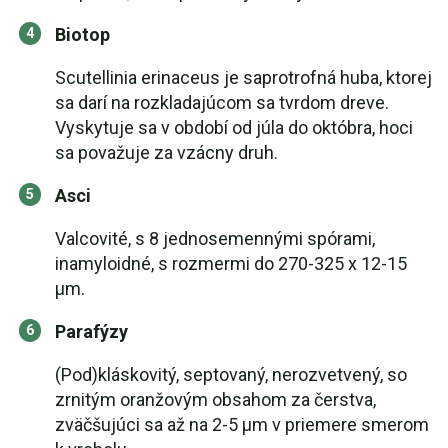
Biotop
Scutellinia erinaceus je saprotrofná huba, ktorej
sa darí na rozkladajúcom sa tvrdom dreve.
Vyskytuje sa v období od júla do októbra, hoci
sa považuje za vzácny druh.
Asci
Valcovité, s 8 jednosemennými spórami,
inamyloidné, s rozmermi do 270-325 x 12-15
µm.
Parafýzy
(Pod)kláskovitý, septovaný, nerozvetvený, so
zrnitým oranžovým obsahom za čerstva,
zväčšujúci sa až na 2-5 µm v priemere smerom