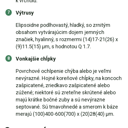
k vrcholu.
Výtrusy
Elipsoidne podlhovastý, hladký, so zrnitým
obsahom vytvárajúcim dojem jemných
značiek, hyalinný, s rozmermi (14)17-21(26) x
(9)11.5(15) µm, s hodnotou Q 1.7.
Vonkajšie chĺpky
Povrchové ochlpenie chýba alebo je veľmi
nevýrazné. Hojné koreňové chĺpky, na koncoch
zašpicatené, zriedkavo zašpicatené alebo
zúžené; niektoré sú zreteľne skrútené alebo
majú krátke bočné zuby a sú nevýrazne
septované. Sú tmavohnedé a smerom k báze
merajú (100)400-600(700) x (20)28(40) µm.