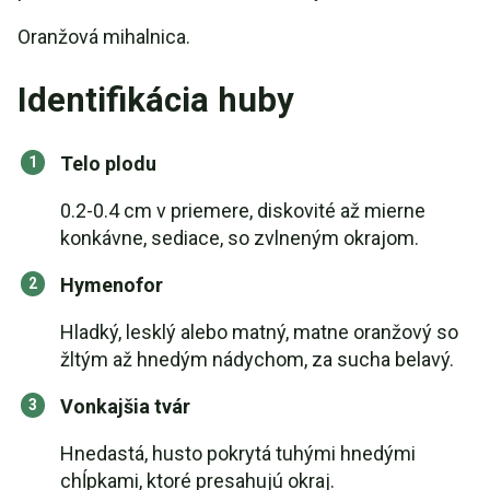
Oranžová mihalnica.
Identifikácia huby
Telo plodu
0.2-0.4 cm v priemere, diskovité až mierne
konkávne, sediace, so zvlneným okrajom.
Hymenofor
Hladký, lesklý alebo matný, matne oranžový so
žltým až hnedým nádychom, za sucha belavý.
Vonkajšia tvár
Hnedastá, husto pokrytá tuhými hnedými
chĺpkami, ktoré presahujú okraj.