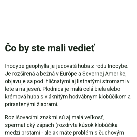
Čo by ste mali vedieť
Inocybe geophylla je jedovatá huba z rodu Inocybe.
Je rozšírená a bežná v Európe a Severnej Amerike,
objavuje sa pod ihličnatými aj listnatými stromami v
lete a na jeseň. Plodnica je malá celá biela alebo
krémová huba s vláknitým hodvábnym klobúčikom a
prirastenými žiabrami.
Rozlišovacími znakmi sú aj malá veľkosť,
spermatický zápach (rozdrvte kúsok klobúčika
medzi prstami - ale ak máte problém s čuchovým