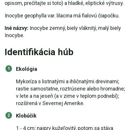
opisom, prečítajte si toto) a hladké, eliptické výtrusy.
Inocybe geophylla var. lilacina má fialovú čiapočku.
Iné názvy:
Inocybe zemný, biely vláknitý, malý biely
Inocybe.
Identifikácia húb
Ekológia
Mykoríza s listnatými a ihličnatými drevinami;
rastie samostatne, roztrúsene alebo hromadne;
v lete a na jeseň (a v zime v teplom podnebí);
rozšírená v Severnej Amerike.
Klobúčik
1 - 4 cm; najprv kužeľovitý, potom sa stáva