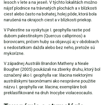
lesoch v lete a na jeseň. V týchto lokalitách možno
nájsť plodnice na trávnatých plochách a v blízkosti
ciest alebo často na bohatej, holej pôde, ktorá bola
narušená na okrajoch ciest a v blízkosti priekop.
V Palestíne sa vyskytuje I. geophylla rastie pod
dubom palestínskym (Quercus calliprinos) a
borovicami, pričom huby sa objavujú aj v obdobiach
s nedostatkom dažďa alebo bez neho, pretože sú
mykorízne.
V západnej Austrálii Brandon Matheny a Neale
Bougher (2005) poukázali na zbierky druhu, ktorý bol
označený ako I. geophylla var. lilacina niektorými
austrálskymi taxonómami ako nesprávne použitie
názvu I. geophylla var. lilacina; exempláre boli
preklasifikované na druh Inocybe violaceocaulis.