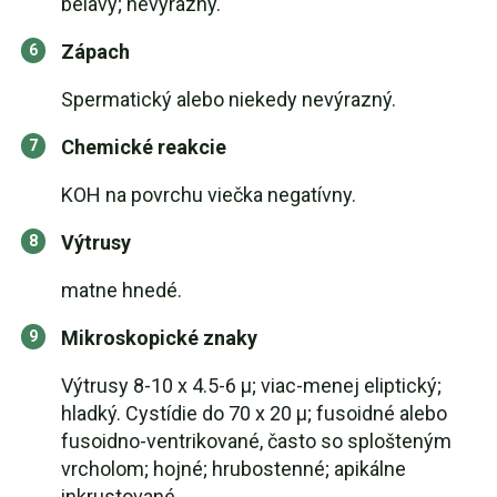
belavý; nevýrazný.
Zápach
Spermatický alebo niekedy nevýrazný.
Chemické reakcie
KOH na povrchu viečka negatívny.
Výtrusy
matne hnedé.
Mikroskopické znaky
Výtrusy 8-10 x 4.5-6 µ; viac-menej eliptický;
hladký. Cystídie do 70 x 20 µ; fusoidné alebo
fusoidno-ventrikované, často so splošteným
vrcholom; hojné; hrubostenné; apikálne
inkrustované.