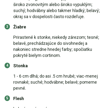
široko zvonovitým alebo široko vypuklým;
suchý; hodvábny alebo takmer hladký; belavý;
okraj sa v dospelosti často rozdeľuje.
Žiabre
Prirastené k stonke, niekedy zárezom; tesné;
belavé, prechádzajúce do sivohnedej a
nakoniec stredne hnedej farby; spočiatku
pokryté bielym cortinom.
Stonka
1 - 6 cm dlhá; do asi .5 cm hrubé; viac-menej
rovnaké; suché; hodvábne; belavé; pomerne
pevné.
Flesh