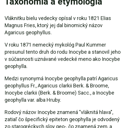
Taxonómia a etymológia
Vláknitku bielu vedecky opísal v roku 1821 Elias
Magnus Fries, ktorý jej dal binomický názov
Agaricus geophyllus.
V roku 1871 nemecký mykológ Paul Kummer
presunul tento druh do rodu Inocybe a stanovil jeho
v súčasnosti uznávané vedecké meno ako Inocybe
geophylla.
Medzi synonymá Inocybe geophylla patrí Agaricus
geophyllus Fr., Agaricus clarkii Berk. & Broome,
Inocybe clarkii (Berk. & Broome) Sacc., a Inocybe
geophylla var. alba Hruby.
Rodový názov Inocybe znamená "vláknitá hlava",
zatiaľ čo špecifický epiteton geophylla je odvodený
zo starogréckych slov geo-, čo znamená zem, a