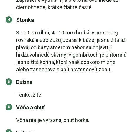
čiernohnedé; krátke žiabre časté.
Stonka
3 - 10 cm dlhá; 4 - 10 mm hrubá; viac-menej
rovnaká alebo zužujúca sa k báze; jasne žltá až
plavá; od bázy smerom nahor sa objavujú
hrdzavohnedé škvrny; v gombíkoch je prítomná
jasne žltá korina, ktorá však čoskoro mizne
alebo zanecháva slabú prstencovú zónu.
Dužina
Tenké, žlté.
Vôňa a chuť
Vôňa nie je výrazná, chuť horká.