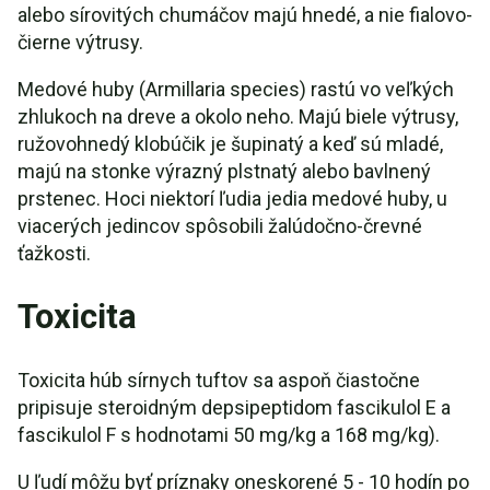
alebo sírovitých chumáčov majú hnedé, a nie fialovo-
čierne výtrusy.
Medové huby (Armillaria species) rastú vo veľkých
zhlukoch na dreve a okolo neho. Majú biele výtrusy,
ružovohnedý klobúčik je šupinatý a keď sú mladé,
majú na stonke výrazný plstnatý alebo bavlnený
prstenec. Hoci niektorí ľudia jedia medové huby, u
viacerých jedincov spôsobili žalúdočno-črevné
ťažkosti.
Toxicita
Toxicita húb sírnych tuftov sa aspoň čiastočne
pripisuje steroidným depsipeptidom fascikulol E a
fascikulol F s hodnotami 50 mg/kg a 168 mg/kg).
U ľudí môžu byť príznaky oneskorené 5 - 10 hodín po