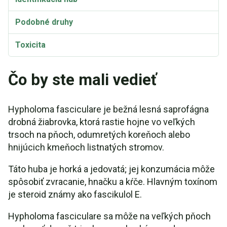
Podobné druhy
Toxicita
Taxonómia a etymológia
Čo by ste mali vedieť
Hypholoma fasciculare Video
Hypholoma fasciculare je bežná lesná saprofágna
drobná žiabrovka, ktorá rastie hojne vo veľkých
trsoch na pňoch, odumretých koreňoch alebo
hnijúcich kmeňoch listnatých stromov.
Táto huba je horká a jedovatá; jej konzumácia môže
spôsobiť zvracanie, hnačku a kŕče. Hlavným toxínom
je steroid známy ako fascikulol E.
Hypholoma fasciculare sa môže na veľkých pňoch