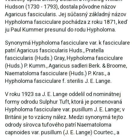
Hudson (1730 - 1793), dostala pôvodne názov
Agaricus fascicularis. Jej súčasný základný názov
Hypholoma fasciculare pochádza z roku 1871, keď
ju Paul Kummer presunul do rodu Hypholoma.
Synonymá Hypholoma fasciculare var. k fasciculare
patrí Agaricus fascicularis Huds., Pratella
fascicularis (Huds.) Gray, Hypholoma fasciculare
(Huds.) P. Kumm., Agaricus sadleri Berk. & Broome,
Naematoloma fasciculare (Huds.) P. Kras., a
Hypholoma fasciculare f. sterilis J. E. Lange.
V roku 1923 sa J. E. Lange oddelil od nominátnej
formy odrodu Sulphur Tuft, ktorá je pomenovaná
Hypholoma fasciculare var. pusillum J. E. Lange; v
Británii je to vzácny nález. Medzi synonymá tejto
odrody sírovca tufového patrí Naematoloma
capnoides var. pusillum (J. E. Lange) Courtec., a