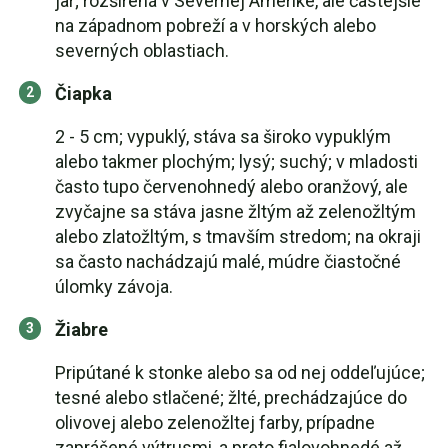
jar; rozšírená v Severnej Amerike, ale častejšie
na západnom pobreží a v horských alebo
severných oblastiach.
Čiapka
2 - 5 cm; vypuklý, stáva sa široko vypuklým
alebo takmer plochým; lysý; suchý; v mladosti
často tupo červenohnedý alebo oranžový, ale
zvyčajne sa stáva jasne žltým až zelenožltým
alebo zlatožltým, s tmavším stredom; na okraji
sa často nachádzajú malé, múdre čiastočné
úlomky závoja.
Žiabre
Pripútané k stonke alebo sa od nej oddeľujúce;
tesné alebo stlačené; žlté, prechádzajúce do
olivovej alebo zelenožltej farby, prípadne
zaprášené výtrusmi, a preto fialovohnedé až