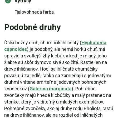
Výtrusy
Fialovohnedá farba.
Podobné druhy
Ďalší bežný druh, chumáčik ihličnatý (
Hypholoma
capnoides
) je podobný, ale nemá horkú chuť, má
spravidla svetlejší žltý klobúk a keď je mladý, jeho
žiabre sú skôr dymovo sivé ako žlté. Rastie len na
dreve ihličnanov. Hoci sa ihličnaté chumáčiky
považujú za jedlé, ľahko sa zamieňajú s jedovatými
druhmi vrátane smrteľne jedovatých pohrebných
zvončekov (
Galerina marginata
). Pohrebné
zvončeky majú hnedé klobúčiky a malý prstenec na
stonke, ktorý je viditeľný u mladých exemplárov.
Pohrebné zvončeky, ako aj druhy rodu Pholiota, rastú
na dreve ihličnanov, ale na rozdiel od ihličnatých