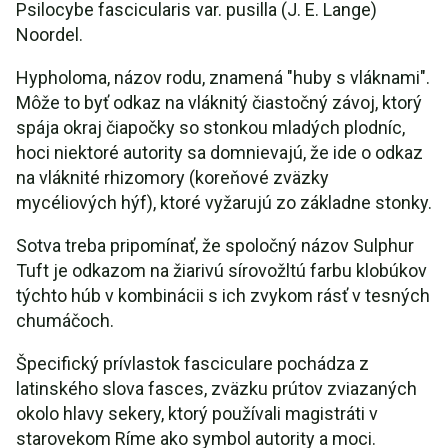
Psilocybe fascicularis var. pusilla (J. E. Lange)
Noordel.
Hypholoma, názov rodu, znamená "huby s vláknami".
Môže to byť odkaz na vláknitý čiastočný závoj, ktorý
spája okraj čiapočky so stonkou mladých plodníc,
hoci niektoré autority sa domnievajú, že ide o odkaz
na vláknité rhizomory (koreňové zväzky
mycéliových hýf), ktoré vyžarujú zo základne stonky.
Sotva treba pripomínať, že spoločný názov Sulphur
Tuft je odkazom na žiarivú sírovožltú farbu klobúkov
týchto húb v kombinácii s ich zvykom rásť v tesných
chumáčoch.
Špecifický prívlastok fasciculare pochádza z
latinského slova fasces, zväzku prútov zviazaných
okolo hlavy sekery, ktorý používali magistráti v
starovekom Ríme ako symbol autority a moci.