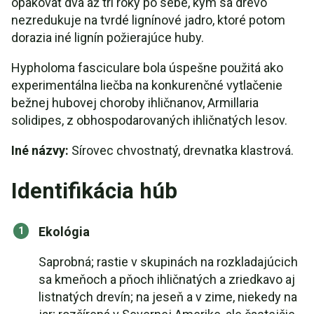
opakovať dva až tri roky po sebe, kým sa drevo
nezredukuje na tvrdé lignínové jadro, ktoré potom
dorazia iné lignín požierajúce huby.
Hypholoma fasciculare bola úspešne použitá ako
experimentálna liečba na konkurenčné vytlačenie
bežnej hubovej choroby ihličnanov, Armillaria
solidipes, z obhospodarovaných ihličnatých lesov.
Iné názvy:
Sírovec chvostnatý, drevnatka klastrová.
Identifikácia húb
Ekológia
Saprobná; rastie v skupinách na rozkladajúcich
sa kmeňoch a pňoch ihličnatých a zriedkavo aj
listnatých drevín; na jeseň a v zime, niekedy na