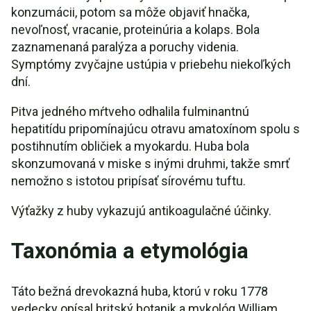
konzumácii, potom sa môže objaviť hnačka,
nevoľnosť, vracanie, proteinúria a kolaps. Bola
zaznamenaná paralýza a poruchy videnia.
Symptómy zvyčajne ustúpia v priebehu niekoľkých
dní.
Pitva jedného mŕtveho odhalila fulminantnú
hepatitídu pripomínajúcu otravu amatoxínom spolu s
postihnutím obličiek a myokardu. Huba bola
skonzumovaná v miske s inými druhmi, takže smrť
nemožno s istotou pripísať sírovému tuftu.
Výťažky z huby vykazujú antikoagulačné účinky.
Taxonómia a etymológia
Táto bežná drevokazná huba, ktorú v roku 1778
vedecky opísal britský botanik a mykológ William