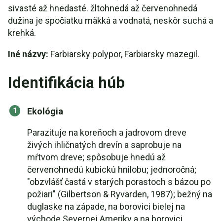
sivasté až hnedasté. žltohnedá až červenohnedá
dužina je spočiatku mäkká a vodnatá, neskôr suchá a
krehká.
Iné názvy:
Farbiarsky polypor, Farbiarsky mazegil.
Identifikácia húb
Ekológia
Parazituje na koreňoch a jadrovom dreve
živých ihličnatých drevín a saprobuje na
mŕtvom dreve; spôsobuje hnedú až
červenohnedú kubickú hnilobu; jednoročná;
"obzvlášť častá v starých porastoch s bázou po
požiari" (Gilbertson & Ryvarden, 1987); bežný na
duglaske na západe, na borovici bielej na
východe Severnej Ameriky a na borovici