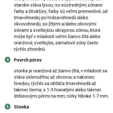
starobe stáva lysou; so sústrednými zónami
farby a štruktúry; farby sú veľmi premenlivé, od
tmavohnedej po hrdzavohnedú alebo
olivovohnedú, so žltými a/alebo olivovými
zónami a svetlejšou okrajovou zónou, ktorá
môže byť v mladosti veľmi žiarivo žltá alebo
oranžová; svetlejšie, zamatové zóny často
rýchlo zhnednú.
Povrch pórov
stonka je oranžová až žiarivo žltá, v mladosti sa
stáva zelenožltou až olivovou a nakoniec
hnedou; rýchlo sa obtláča tmavohnedá až
takmer čierna; s 1-3 hranatými alebo takmer
štrbinovými pórmi na mm; rúrky hlboké 1-7 mm.
Stonka