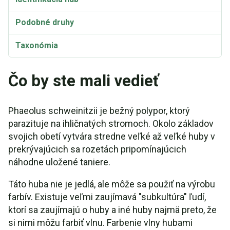
Podobné druhy
Taxonómia
Phaeolus schweinitzii Etymológia
Čo by ste mali vedieť
Phaeolus schweinitzii je bežný polypor, ktorý
parazituje na ihličnatých stromoch. Okolo základov
svojich obetí vytvára stredne veľké až veľké huby v
prekrývajúcich sa rozetách pripomínajúcich
náhodne uložené taniere.
Táto huba nie je jedlá, ale môže sa použiť na výrobu
farbív. Existuje veľmi zaujímavá "subkultúra" ľudí,
ktorí sa zaujímajú o huby a iné huby najmä preto, že
si nimi môžu farbiť vlnu. Farbenie vlny hubami