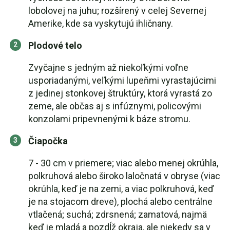
lobolovej na juhu; rozšírený v celej Severnej
Amerike, kde sa vyskytujú ihličnany.
Plodové telo
Zvyčajne s jedným až niekoľkými voľne
usporiadanými, veľkými lupeňmi vyrastajúcimi
z jedinej stonkovej štruktúry, ktorá vyrastá zo
zeme, ale občas aj s infúznymi, policovými
konzolami pripevnenými k báze stromu.
Čiapočka
7 - 30 cm v priemere; viac alebo menej okrúhla,
polkruhová alebo široko laločnatá v obryse (viac
okrúhla, keď je na zemi, a viac polkruhová, keď
je na stojacom dreve), plochá alebo centrálne
vtlačená; suchá; zdrsnená; zamatová, najmä
keď je mladá a pozdĺž okraja, ale niekedy sa v