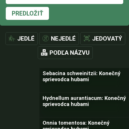
PREDLOŽIŤ
JEDLÉ
NEJEDLÉ
JEDOVATÝ
PODĽA NÁZVU
Sebacina schweinitzii: Konečný
sprievodca hubami
Hydnellum aurantiacum: Konečný
sprievodca hubami
Onnia tomentosa: Konečný
sprievodca hubami