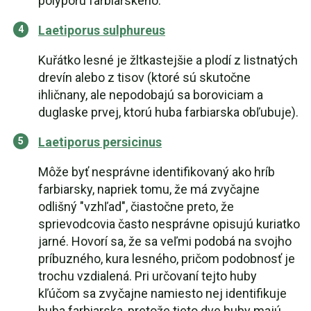
polypóru farbiarskeho.
Laetiporus sulphureus
Kuřátko lesné je žltkastejšie a plodí z listnatých
drevín alebo z tisov (ktoré sú skutočne
ihličnany, ale nepodobajú sa boroviciam a
duglaske prvej, ktorú huba farbiarska obľubuje).
Laetiporus persicinus
Môže byť nesprávne identifikovaný ako hríb
farbiarsky, napriek tomu, že má zvyčajne
odlišný "vzhľad", čiastočne preto, že
sprievodcovia často nesprávne opisujú kuriatko
jarné. Hovorí sa, že sa veľmi podobá na svojho
príbuzného, kura lesného, pričom podobnosť je
trochu vzdialená. Pri určovaní tejto huby
kľúčom sa zvyčajne namiesto nej identifikuje
huba farbiarska, pretože tieto dve huby majú