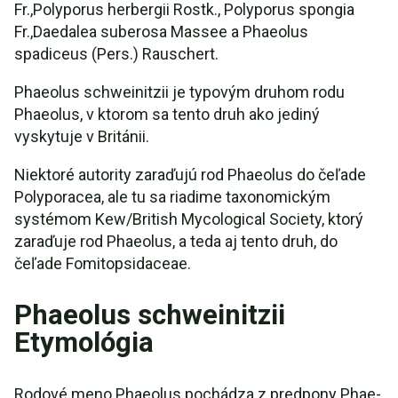
Fr.,Polyporus herbergii Rostk., Polyporus spongia
Fr.,Daedalea suberosa Massee a Phaeolus
spadiceus (Pers.) Rauschert.
Phaeolus schweinitzii je typovým druhom rodu
Phaeolus, v ktorom sa tento druh ako jediný
vyskytuje v Británii.
Niektoré autority zaraďujú rod Phaeolus do čeľade
Polyporacea, ale tu sa riadime taxonomickým
systémom Kew/British Mycological Society, ktorý
zaraďuje rod Phaeolus, a teda aj tento druh, do
čeľade Fomitopsidaceae.
Phaeolus schweinitzii
Etymológia
Rodové meno Phaeolus pochádza z predpony Phae-,