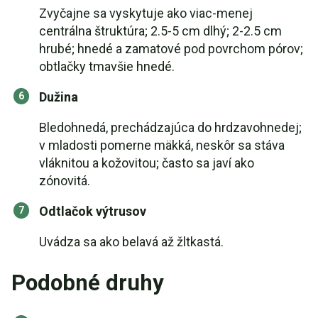
Zvyčajne sa vyskytuje ako viac-menej
centrálna štruktúra; 2.5-5 cm dlhý; 2-2.5 cm
hrubé; hnedé a zamatové pod povrchom pórov;
obtlačky tmavšie hnedé.
Dužina
Bledohnedá, prechádzajúca do hrdzavohnedej;
v mladosti pomerne mäkká, neskôr sa stáva
vláknitou a kožovitou; často sa javí ako
zónovitá.
Odtlačok výtrusov
Uvádza sa ako belavá až žltkastá.
Podobné druhy