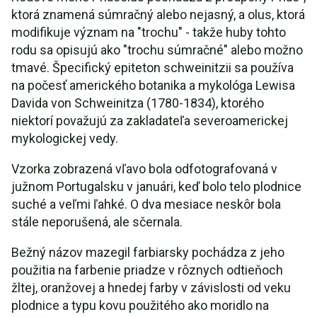
ktorá znamená súmračný alebo nejasný, a olus, ktorá
modifikuje význam na "trochu" - takže huby tohto
rodu sa opisujú ako "trochu súmračné" alebo možno
tmavé. Špecifický epiteton schweinitzii sa používa
na počesť amerického botanika a mykológa Lewisa
Davida von Schweinitza (1780-1834), ktorého
niektorí považujú za zakladateľa severoamerickej
mykologickej vedy.
Vzorka zobrazená vľavo bola odfotografovaná v
južnom Portugalsku v januári, keď bolo telo plodnice
suché a veľmi ľahké. O dva mesiace neskôr bola
stále neporušená, ale sčernala.
Bežný názov mazegil farbiarsky pochádza z jeho
použitia na farbenie priadze v rôznych odtieňoch
žltej, oranžovej a hnedej farby v závislosti od veku
plodnice a typu kovu použitého ako moridlo na