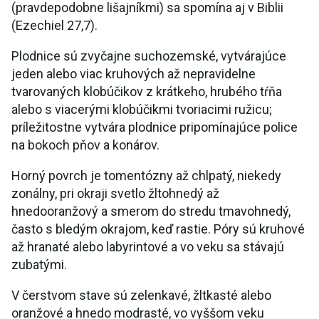
(pravdepodobne lišajníkmi) sa spomína aj v Biblii
(Ezechiel 27,7).
Plodnice sú zvyčajne suchozemské, vytvárajúce
jeden alebo viac kruhových až nepravidelne
tvarovaných klobúčikov z krátkeho, hrubého tŕňa
alebo s viacerými klobúčikmi tvoriacimi ružicu;
príležitostne vytvára plodnice pripomínajúce police
na bokoch pňov a konárov.
Horný povrch je tomentózny až chlpatý, niekedy
zonálny, pri okraji svetlo žltohnedý až
hnedooranžový a smerom do stredu tmavohnedý,
často s bledým okrajom, keď rastie. Póry sú kruhové
až hranaté alebo labyrintové a vo veku sa stávajú
zubatými.
V čerstvom stave sú zelenkavé, žltkasté alebo
oranžové a hnedo modrasté, vo vyššom veku