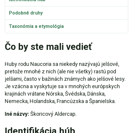
Podobné druhy
Taxonómia a etymológia
Synonymá
Čo by ste mali vedieť
Huby rodu Naucoria sa niekedy nazývajú jelšové,
pretože mnohé z nich (ale nie všetky) rastú pod
jelšami, často v bažinách známych ako jelšové lesy.
Je vzácna a vyskytuje sa v mnohých európskych
krajinách vrátane Nórska, Švédska, Dánska,
Nemecka, Holandska, Francúzska a Španielska.
Iné názvy:
Škoricový Aldercap.
Identifikácia húb