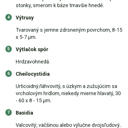
stonky, smerom k báze tmavšie hnedé.
Výtrusy
Tvarovaný s jemne zdrsneným povrchom, 8-15
x 5-7 μm.
Výtlačok spór
Hrdzavohnedá.
Cheilocystidia
Urticoidný/láhvovitý, s úzkym a zužujúcim sa
vrcholovým hrdlom, niekedy mierne hlavatý, 30
- 60 x 8 - 15 μm.
Basidia
Valcovitý; väčšinou alebo výlučne dvojsľudový..