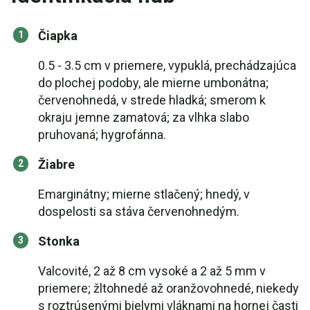
Čiapka
0.5 - 3.5 cm v priemere, vypuklá, prechádzajúca
do plochej podoby, ale mierne umbonátna;
červenohnedá, v strede hladká; smerom k
okraju jemne zamatová; za vlhka slabo
pruhovaná; hygrofánna.
Žiabre
Emarginátny; mierne stlačený; hnedý, v
dospelosti sa stáva červenohnedým.
Stonka
Valcovité, 2 až 8 cm vysoké a 2 až 5 mm v
priemere; žltohnedé až oranžovohnedé, niekedy
s roztrúsenými bielymi vláknami na hornej časti