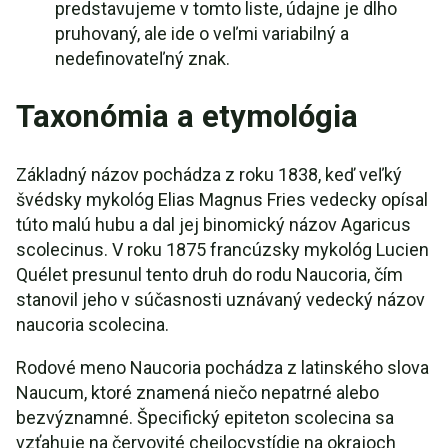
predstavujeme v tomto liste, údajne je dlho
pruhovaný, ale ide o veľmi variabilný a
nedefinovateľný znak.
Taxonómia a etymológia
Základný názov pochádza z roku 1838, keď veľký
švédsky mykológ Elias Magnus Fries vedecky opísal
túto malú hubu a dal jej binomický názov Agaricus
scolecinus. V roku 1875 francúzsky mykológ Lucien
Quélet presunul tento druh do rodu Naucoria, čím
stanovil jeho v súčasnosti uznávaný vedecký názov
naucoria scolecina.
Rodové meno Naucoria pochádza z latinského slova
Naucum, ktoré znamená niečo nepatrné alebo
bezvýznamné. Špecifický epiteton scolecina sa
vzťahuje na červovité cheilocystídie na okrajoch