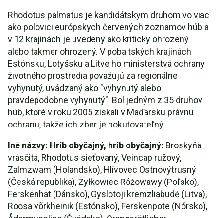
Rhodotus palmatus je kandidátskym druhom vo viac
ako polovici európskych červených zoznamov húb a
v 12 krajinách je uvedený ako kriticky ohrozený
alebo takmer ohrozený. V pobaltských krajinách
Estónsku, Lotyšsku a Litve ho ministerstvá ochrany
životného prostredia považujú za regionálne
vyhynutý, uvádzaný ako "vyhynutý alebo
pravdepodobne vyhynutý". Bol jedným z 35 druhov
húb, ktoré v roku 2005 získali v Maďarsku právnu
ochranu, takže ich zber je pokutovateľný.
Iné názvy: Hríb obyčajný, hríb obyčajný:
Broskyňa
vrásčitá, Rhodotus sieťovaný, Veincap ružový,
Zalmzwam (Holandsko), Hlívovec Ostnovýtrusný
(Česká republika), Żyłkowiec Różowawy (Poľsko),
Ferskenhat (Dánsko), Gyslotoji kremzliabudė (Litva),
Roosa võrkheinik (Estónsko), Ferskenpote (Nórsko),