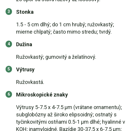
Stonka
1.5 - 5 cm dlhý; do 1 cm hrubý; ružovkastý;
mierne chlpatý; často mimo stredu; tvrdý.
Dužina
Ružovkastý; gumovitý a želatínový.
Výtrusy
Ružovkastá.
Mikroskopické znaky
Výtrusy 5-7.5 x 4-7.5 µm (vrátane ornamentu);
subglobózny až široko elipsoidný; ostnatý s
tyčinkovitými ostňami 0.5-1 µm dlhé; hyalinné v
KOH; inamyloidné. Bazídie 30-37.5 x 6-7.5 µm;