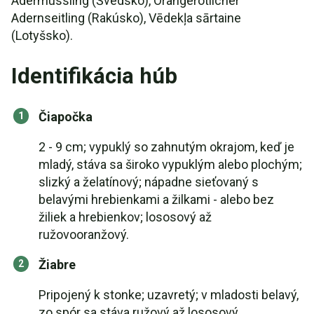
Ådermussling (Švédsko), Orangerötlicher
Adernseitling (Rakúsko), Vēdekļa sārtaine
(Lotyšsko).
Identifikácia húb
Čiapočka
2 - 9 cm; vypuklý so zahnutým okrajom, keď je
mladý, stáva sa široko vypuklým alebo plochým;
slizký a želatínový; nápadne sieťovaný s
belavými hrebienkami a žilkami - alebo bez
žiliek a hrebienkov; lososový až
ružovooranžový.
Žiabre
Pripojený k stonke; uzavretý; v mladosti belavý,
zo spór sa stáva ružový až lososový.