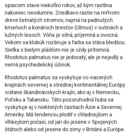
spiacom stave niekoľko rokov, až kým rastlina
nakoniec neodumrie. Zriedkavo rastie na mŕtvom
dreve listnatých stromov, najmä na padnutých
kmeňoch a konároch brestov (Ulmus) v sutinách a
lužných lesoch. Vôňa je silná, príjemná a ovocná.
Vekom sa klobúk rozširuje a farba sa stáva bledšou.
Sieťka s bielym plášťom nie je vždy prítomná.
Rhodotus palmatus nie je jedovatý, ale je nejedlý a
nemá psychedelický účinok.
Rhodotus palmatus sa vyskytuje vo viacerých
krajinách severnej a strednej kontinentálnej Európy
vrátane škandinávskych krajín, ako aj v Nemecku,
Poľsku a Taliansku. Táto pozoruhodná huba sa
vyskytuje aj v niektorých častiach Ázie a Severnej
Ameriky. Má tendenciu plodiť v chladnejšom a
vlhkejšom počasí, od jari do jesene v Spojených
štátoch alebo od jesene do zimy v Británii a Európe.