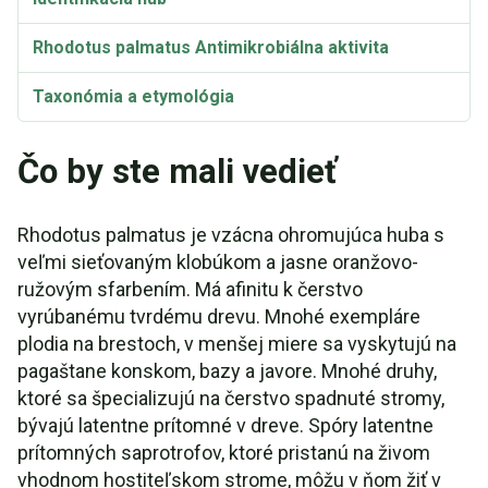
Rhodotus palmatus Antimikrobiálna aktivita
Taxonómia a etymológia
Synonymá
Čo by ste mali vedieť
Rhodotus palmatus je vzácna ohromujúca huba s
veľmi sieťovaným klobúkom a jasne oranžovo-
ružovým sfarbením. Má afinitu k čerstvo
vyrúbanému tvrdému drevu. Mnohé exempláre
plodia na brestoch, v menšej miere sa vyskytujú na
pagaštane konskom, bazy a javore. Mnohé druhy,
ktoré sa špecializujú na čerstvo spadnuté stromy,
bývajú latentne prítomné v dreve. Spóry latentne
prítomných saprotrofov, ktoré pristanú na živom
vhodnom hostiteľskom strome, môžu v ňom žiť v