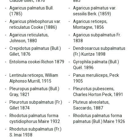
Claude Gillet, 1876
885
Agaricus palmatus Bull.
Agaricus palmatus var.
(1785)
sessilis Berk. (1859)
Agaricus phlebophorus var.
Agaricus reticeps,
reticulatus Cooke (1886)
Montagne, 1856
Agaricus reticulatus,
Agaricus subpalmatus Fr.
Johnson, 1880
1838
Crepidotus palmatus (Bull.)
Dendrosarcus subpalmatus
Gillet, 1876
(Fr.) Kuntze 1898
Entoloma cookei Richon 1879
Gyrophila palmata (Bull.)
Quél. 1896
Lentinula reticeps, William
Panus meruliiceps, Peck
Alphonso Murrill, 1915
1905
Pleuropus palmatus (Bull.)
Pleurotus pubescens,
Gray, 1821
Charles Horton Peck, 1891
Pleurotus subpalmatus (Fr.)
Pluteus alveolatus,
Gillet 1874
Saccardo, 1887
Rhodotus palmatus forma
Rhodotus palmatus forma
cystidiophorus Maire 1932
palmatus (Bull.) Maire 1926
Rhodotus subpalmatus (Fr.)
S. Imai 1938