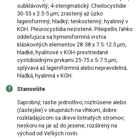
subklávovitý; 4-sterigmatický. Cheilocystídie
30-55 x 2.5-5 µm; zrastený až úzko
lageniformný; hladký; tenkostenný; hyalinný v
KOH. Pleurocystídia nezistené. Pileipellis ľahko
oddeľujúca sa hymeniformná vrstva
kláskovitých elementov 28-38 x 7.5-12.5 µm,
hladké, hyalínové v KOH-prestriedané
cystidioidnými prvkami 25-75 x 5-7.5 µm,
splývavá až lageniformná alebo nepravidelná,
hladká, hyalinná v KOH.
Stanovište
Saprobný; rastie jednotlivo, roztrúsene alebo
(častejšie) v skupinách na vlhkom, dobre
rozkladajúcom sa dreve listnatých stromov;
neskoro na jar až do jesene; rozšírený na
východ od Veľkých rovín.