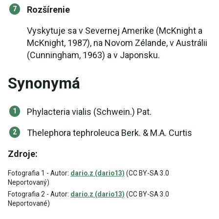
Rozšírenie
Vyskytuje sa v Severnej Amerike (McKnight a
McKnight, 1987), na Novom Zélande, v Austrálii
(Cunningham, 1963) a v Japonsku.
Synonymá
Phylacteria vialis (Schwein.) Pat.
Thelephora tephroleuca Berk. & M.A. Curtis
Zdroje:
Fotografia 1 - Autor:
dario.z (dario13)
(CC BY-SA 3.0
Neportovaný)
Fotografia 2 - Autor:
dario.z (dario13)
(CC BY-SA 3.0
Neportované)