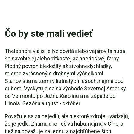
Čo by ste mali vedieť
Thelephora vialis je lyžicovitá alebo vejárovitá huba
špinavobielej alebo žltkastej až hnedosivej farby.
Plodný povrch bledožltý až sivohnedý; hladký,
mierne zvrásnený s drobnými výčnelkami.
Stanovištia na zemi v listnatých lesoch, najmä pod
dubom. Vyskytuje sa na východe Severnej Ameriky
od Vermontu po Južnú Karolínu a na západe po
Illinois. Sezóna august - október.
Považuje sa za nejedlú, ale niektoré zdroje uvádzajú,
že je jedlá. Známa ako liečivá huba, najmä v Číne, a
tiež sa považuje za jednu z najobľúbenejších