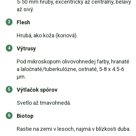
5-50 mm hrubý, excentrický až centrálny, belavý
až sivý.
Flesh
Hrubá, ako koža (koriová).
Výtrusy
Pod mikroskopom olivovohnedej farby, hranaté
a laločnaté/tuberkulózne, ostnaté, 5-8 x 4.5-6
µm.
Výtlačok spórov
Svetlo až tmavohnedá.
Biotop
Rastie na zemi v lesoch, najmä v blízkosti duba.