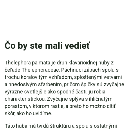
Čo by ste mali vedieť
Thelephora palmata je druh klavarioidnej huby z
čeľade Thelephoraceae. Páchnuci zápach spolu s
trochu koralovitým vzhľadom, sploštenými vetvami
a hnedosivým sfarbením, pričom špičky sú zvyčajne
výrazne svetlejšie ako spodné časti, ju robia
charakteristickou. Zvyčajne splýva s ihličnatým
porastom, v ktorom rastie, a preto ho možno cítiť
skôr, ako ho uvidíme.
Táto huba má tvrdú štruktúru a spolu s ostatnými