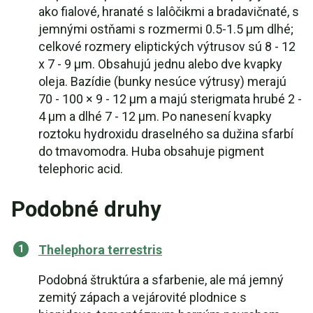
ako fialové, hranaté s lalôčikmi a bradavičnaté, s
jemnými ostňami s rozmermi 0.5-1.5 µm dlhé;
celkové rozmery eliptických výtrusov sú 8 - 12
x 7 - 9 µm. Obsahujú jednu alebo dve kvapky
oleja. Bazídie (bunky nesúce výtrusy) merajú
70 - 100 × 9 - 12 µm a majú sterigmata hrubé 2 -
4 µm a dlhé 7 - 12 µm. Po nanesení kvapky
roztoku hydroxidu draselného sa dužina sfarbí
do tmavomodra. Huba obsahuje pigment
telephoric acid.
Podobné druhy
Thelephora terrestris
Podobná štruktúra a sfarbenie, ale má jemný
zemitý zápach a vejárovité plodnice s