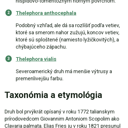
hispidovo-tomentóznym horným povrchom.
Thelephora anthocephala
Podobný vzhľad, ale dá sa rozlíšiť podľa vetiev,
ktoré sa smerom nahor zužujú, koncov vetiev,
ktoré sú sploštené (namiesto lyžičkovitých), a
chýbajúceho zápachu.
Thelephora vialis
Severoamerický druh má menšie výtrusy a
premenlivejšiu farbu.
Taxonómia a etymológia
Druh bol prvýkrát opísaný v roku 1772 talianskym
prírodovedcom Giovannim Antoniom Scopolim ako
Clavaria palmata. Elias Fries ju v roku 1821 presunul