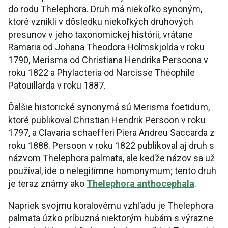
do rodu Thelephora. Druh má niekoľko synoným,
ktoré vznikli v dôsledku niekoľkých druhových
presunov v jeho taxonomickej histórii, vrátane
Ramaria od Johana Theodora Holmskjolda v roku
1790, Merisma od Christiana Hendrika Persoona v
roku 1822 a Phylacteria od Narcisse Théophile
Patouillarda v roku 1887.
Ďalšie historické synonymá sú Merisma foetidum,
ktoré publikoval Christian Hendrik Persoon v roku
1797, a Clavaria schaefferi Piera Andreu Saccarda z
roku 1888. Persoon v roku 1822 publikoval aj druh s
názvom Thelephora palmata, ale keďže názov sa už
používal, ide o nelegitímne homonymum; tento druh
je teraz známy ako
Thelephora anthocephala
.
Napriek svojmu koralovému vzhľadu je Thelephora
palmata úzko príbuzná niektorým hubám s výrazne