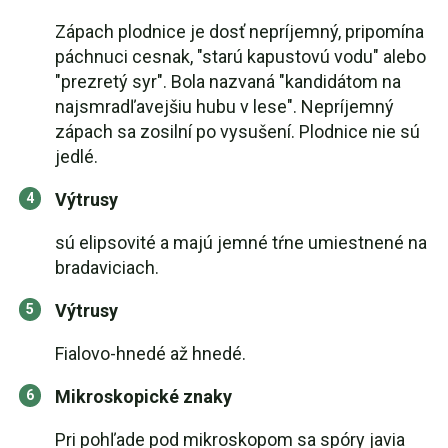
Zápach plodnice je dosť nepríjemný, pripomína
páchnuci cesnak, "starú kapustovú vodu" alebo
"prezretý syr". Bola nazvaná "kandidátom na
najsmradľavejšiu hubu v lese". Nepríjemný
zápach sa zosilní po vysušení. Plodnice nie sú
jedlé.
Výtrusy
sú elipsovité a majú jemné tŕne umiestnené na
bradaviciach.
Výtrusy
Fialovo-hnedé až hnedé.
Mikroskopické znaky
Pri pohľade pod mikroskopom sa spóry javia