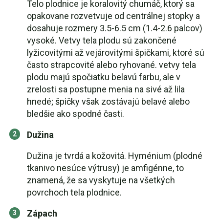
Telo plodnice je koralovitý chumáč, ktorý sa
opakovane rozvetvuje od centrálnej stopky a
dosahuje rozmery 3.5-6.5 cm (1.4-2.6 palcov)
vysoké. Vetvy tela plodu sú zakončené
lyžicovitými až vejárovitými špičkami, ktoré sú
často strapcovité alebo ryhované. vetvy tela
plodu majú spočiatku belavú farbu, ale v
zrelosti sa postupne menia na sivé až lila
hnedé; špičky však zostávajú belavé alebo
bledšie ako spodné časti.
Dužina
Dužina je tvrdá a kožovitá. Hyménium (plodné
tkanivo nesúce výtrusy) je amfigénne, to
znamená, že sa vyskytuje na všetkých
povrchoch tela plodnice.
Zápach