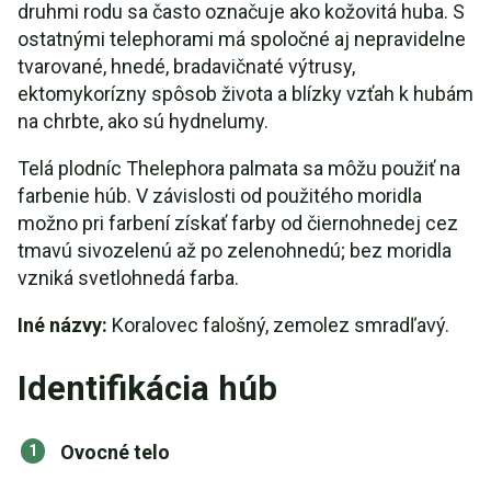
druhmi rodu sa často označuje ako kožovitá huba. S
ostatnými telephorami má spoločné aj nepravidelne
tvarované, hnedé, bradavičnaté výtrusy,
ektomykorízny spôsob života a blízky vzťah k hubám
na chrbte, ako sú hydnelumy.
Telá plodníc Thelephora palmata sa môžu použiť na
farbenie húb. V závislosti od použitého moridla
možno pri farbení získať farby od čiernohnedej cez
tmavú sivozelenú až po zelenohnedú; bez moridla
vzniká svetlohnedá farba.
Iné názvy:
Koralovec falošný, zemolez smradľavý.
Identifikácia húb
Ovocné telo