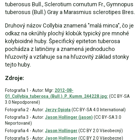
tuberosus Bull., Sclerotium cornutum Fr., Gymnopus
tuberosus (Bull.) Gray a Marasmius sclerotipes Bres.
Druhový názov Collybia znamená "malá minca", čo je
odkaz na okrúhly plochý klobúk typický pre mnohé
kolybioidné huby. Špecifický epiteton tuberosa
pochádza z latinčiny a znamená jednoducho
hľuzovitý a vzťahuje sa na hľuzovitý základ stonky
tejto huby.
Zdroje:
Fotografia 1 - Autor: Mgr:
2012-08-
01_Collybia_tuberosa_(Bull.)_P._Kumm_244228.jpg:
(CC BY-SA
3.0 Nepodporené)
Fotografia 2 - Autor:
Jerzy Opioła
(CC BY-SA 4.0 International)
Fotografia 3 - Autor:
Jason Hollinger (jason)
(CC BY-SA 3.0
Neportované)
Fotografia 4 - Autor:
Jason Hollinger
(CC BY 2.0 Všeobecný)
Fotografia 5 - Autor:
Jason Hollinger
(CC BY 2.0 Všeobecne)