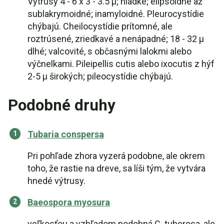
Výtrusy 4 - 6 x 3 - 3.5 µ; hladké; elipsoidné až
sublakrymoidné; inamyloidné. Pleurocystídie
chýbajú. Cheilocystídie prítomné, ale
roztrúsené, zriedkavé a nenápadné; 18 - 32 µ
dlhé; valcovité, s občasnými lalokmi alebo
výčnelkami. Pileipellis cutis alebo ixocutis z hýf
2-5 µ širokých; pileocystídie chýbajú.
Podobné druhy
Tubaria conspersa
Pri pohľade zhora vyzerá podobne, ale okrem
toho, že rastie na dreve, sa líši tým, že vytvára
hnedé výtrusy.
Baeospora myosura
veľkosťou a vzhľadom podobná C. tuberosa, ale