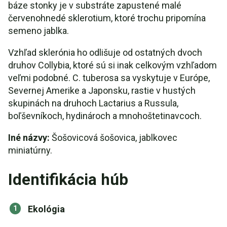
báze stonky je v substráte zapustené malé
červenohnedé sklerotium, ktoré trochu pripomína
semeno jablka.
Vzhľad sklerónia ho odlišuje od ostatných dvoch
druhov Collybia, ktoré sú si inak celkovým vzhľadom
veľmi podobné. C. tuberosa sa vyskytuje v Európe,
Severnej Amerike a Japonsku, rastie v hustých
skupinách na druhoch Lactarius a Russula,
boľševníkoch, hydinároch a mnohoštetinavcoch.
Iné názvy:
Šošovicová šošovica, jablkovec
miniatúrny.
Identifikácia húb
Ekológia