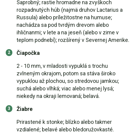
Saprobný; rastie hromadne na zvyškoch
rozpadnutých húb (najmä druhov Lactarius a
Russula) alebo príležitostne na humuse;
nachádza sa pod tvrdým drevom alebo
ihličnanmi; v lete a na jeseň (alebo v zime v
teplom podnebí); rozšírený v Severnej Amerike.
Čiapočka
2 - 10 mm, v mladosti vypuklá s trochu
zvlneným okrajom, potom sa stáva široko
vypuklou až plochou, so stredovou jamkou;
suchá alebo vlhká; viac alebo menej lysá;
niekedy na okraji lemovaná; belavá.
Žiabre
Prirastené k stonke; blízko alebo takmer
vzdialené; belavé alebo bledoružovkasté.