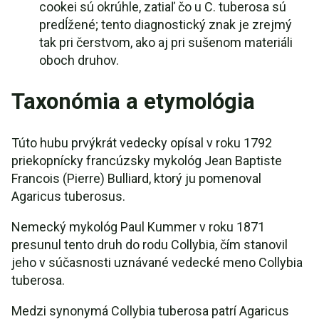
cookei sú okrúhle, zatiaľ čo u C. tuberosa sú
predĺžené; tento diagnostický znak je zrejmý
tak pri čerstvom, ako aj pri sušenom materiáli
oboch druhov.
Taxonómia a etymológia
Túto hubu prvýkrát vedecky opísal v roku 1792
priekopnícky francúzsky mykológ Jean Baptiste
Francois (Pierre) Bulliard, ktorý ju pomenoval
Agaricus tuberosus.
Nemecký mykológ Paul Kummer v roku 1871
presunul tento druh do rodu Collybia, čím stanovil
jeho v súčasnosti uznávané vedecké meno Collybia
tuberosa.
Medzi synonymá Collybia tuberosa patrí Agaricus