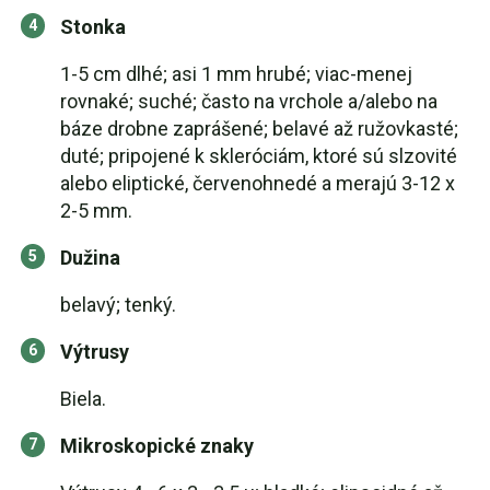
Stonka
1-5 cm dlhé; asi 1 mm hrubé; viac-menej
rovnaké; suché; často na vrchole a/alebo na
báze drobne zaprášené; belavé až ružovkasté;
duté; pripojené k skleróciám, ktoré sú slzovité
alebo eliptické, červenohnedé a merajú 3-12 x
2-5 mm.
Dužina
belavý; tenký.
Výtrusy
Biela.
Mikroskopické znaky