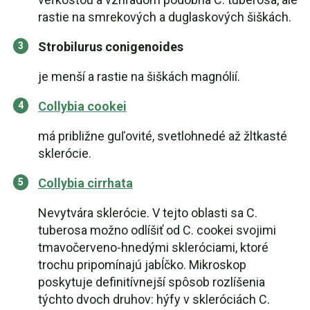
rastie na smrekových a duglaskových šiškách.
Strobilurus conigenoides
je menší a rastie na šiškách magnólií.
Collybia cookei
má približne guľovité, svetlohnedé až žltkasté
sklerócie.
Collybia cirrhata
Nevytvára sklerócie. V tejto oblasti sa C.
tuberosa možno odlíšiť od C. cookei svojimi
tmavočerveno-hnedými skleróciami, ktoré
trochu pripomínajú jabĺčko. Mikroskop
poskytuje definitívnejší spôsob rozlíšenia
týchto dvoch druhov: hýfy v skleróciách C.