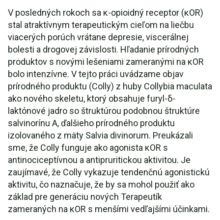
V posledných rokoch sa κ-opioidný receptor (κOR)
stal atraktívnym terapeutickým cieľom na liečbu
viacerých porúch vrátane depresie, viscerálnej
bolesti a drogovej závislosti. Hľadanie prírodných
produktov s novými lešeniami zameranými na κOR
bolo intenzívne. V tejto práci uvádzame objav
prírodného produktu (Colly) z huby Collybia maculata
ako nového skeletu, ktorý obsahuje furyl-δ-
laktónové jadro so štruktúrou podobnou štruktúre
salvinorínu A, ďalšieho prírodného produktu
izolovaného z mäty Salvia divinorum. Preukázali
sme, že Colly funguje ako agonista κOR s
antinociceptívnou a antipruritickou aktivitou. Je
zaujímavé, že Colly vykazuje tendenčnú agonistickú
aktivitu, čo naznačuje, že by sa mohol použiť ako
základ pre generáciu nových Terapeutík
zameraných na κOR s menšími vedľajšími účinkami.