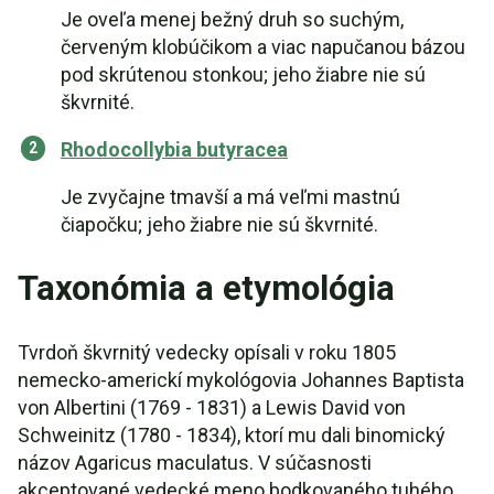
Je oveľa menej bežný druh so suchým,
červeným klobúčikom a viac napučanou bázou
pod skrútenou stonkou; jeho žiabre nie sú
škvrnité.
Rhodocollybia butyracea
Je zvyčajne tmavší a má veľmi mastnú
čiapočku; jeho žiabre nie sú škvrnité.
Taxonómia a etymológia
Tvrdoň škvrnitý vedecky opísali v roku 1805
nemecko-americkí mykológovia Johannes Baptista
von Albertini (1769 - 1831) a Lewis David von
Schweinitz (1780 - 1834), ktorí mu dali binomický
názov Agaricus maculatus. V súčasnosti
akceptované vedecké meno bodkovaného tuhého