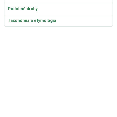
Podobné druhy
Taxonómia a etymológia
Rhodocollybia maculata Legálna šalvia podobná
psychedeliku