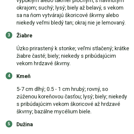
vypuklým alebo takmer plochým, s navinutým
okrajom; suchý; lysý; biely až belavý, s vekom
sa na ňom vytvárajú škoricové škvrny alebo
niekedy veľmi bledý tan; okraj nie je lemovaný.
Žiabre
Úzko prirastený k stonke; veľmi stlačený; krátke
žiabre časté; biely; niekedy s pribúdajúcim
vekom hrdzavé škvrny.
Kmeň
5-7 cm dlhý; 0.5 - 1 cm hrubý; rovný, so
zúženou koreňovou časťou; lysý; biely; niekedy
s pribúdajúcim vekom škoricové až hrdzavé
škvrny; bazálne mycélium biele.
Dužina