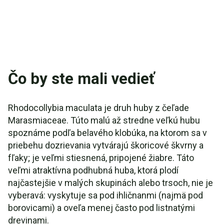
Čo by ste mali vedieť
Rhodocollybia maculata je druh huby z čeľade
Marasmiaceae. Túto malú až stredne veľkú hubu
spoznáme podľa belavého klobúka, na ktorom sa v
priebehu dozrievania vytvárajú škoricové škvrny a
fľaky; je veľmi stiesnená, pripojené žiabre. Táto
veľmi atraktívna podhubná huba, ktorá plodí
najčastejšie v malých skupinách alebo trsoch, nie je
vyberavá: vyskytuje sa pod ihličnanmi (najmä pod
borovicami) a oveľa menej často pod listnatými
drevinami.