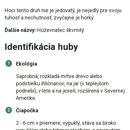
Hoci tento druh nie je jedovatý, je nejedlý pre svoju
tuhosť a nechutnosť; zvyčajne je horký.
Ďalšie názvy:
Húževnatec škvrnitý.
Identifikácia huby
Ekológia
Saprobná; rozkladá mŕtve drevo alebo
podstielku ihličnanov; na jar (v teplejšom
podnebí), v lete a na jeseň; rozšírená v Severnej
Amerike.
Čiapočka
2 - 6 cm v priemere; vypuklý, stáva sa široko