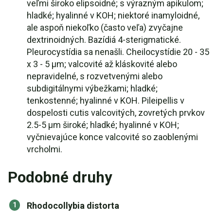
veľmi široko elipsoidné; s výrazným apikulom;
hladké; hyalinné v KOH; niektoré inamyloidné,
ale aspoň niekoľko (často veľa) zvyčajne
dextrinoidných. Bazídiá 4-sterigmatické.
Pleurocystídia sa nenašli. Cheilocystídie 20 - 35
x 3 - 5 µm; valcovité až kláskovité alebo
nepravidelné, s rozvetvenými alebo
subdigitálnymi výbežkami; hladké;
tenkostenné; hyalinné v KOH. Pileipellis v
dospelosti cutis valcovitých, zovretých prvkov
2.5-5 µm široké; hladké; hyalinné v KOH;
vyčnievajúce konce valcovité so zaoblenými
vrcholmi.
Podobné druhy
Rhodocollybia distorta