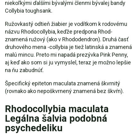
niekoľkými ďalšími bývalými členmi bývalej bandy
Collybia toughsank.
Ružovkastý odtieň žiabier je vodítkom k rodovému
názvu Rhodocollybia, keďže predpona Rhod-
znamená ružový (ako v Rhododendron). Druhá časť
druhového mena -collybia je tiež latinská a znamená
malú mincu. Preto mi napadá prezývka Pink Penny,
aj keď ako som si ju vymyslel, teraz je možno lepšie
na ňu zabudnúť.
Špecifický epiteton maculata znamená škvrnitý
(rovnako ako nepoškvrnený znamená bez škvŕn).
Rhodocollybia maculata
Legálna šalvia podobná
psychedeliku