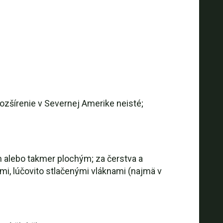
ozšírenie v Severnej Amerike neisté;
m alebo takmer plochým; za čerstva a
ými, lúčovito stlačenými vláknami (najmä v