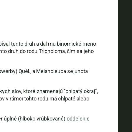
ísal tento druh a dal mu binomické meno
nto druh do rodu Tricholoma, čím sa jeho
werby) Quél., a Melanoleuca sejuncta
ch slov, ktoré znamenajú "chlpatý okraj",
v v rámci tohto rodu má chlpaté alebo
er úplné (hlboko vrúbkované) oddelenie