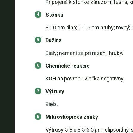
Pripojená k stonke zárezom; tesná; krá
Stonka
3-10 cm dlhá; 1-1.5 cm hrubý; rovný; 
Dužina
Biely; nemení sa pri rezaní; hrubý.
Chemické reakcie
KOH na povrchu viečka negatívny.
Výtrusy
Biela.
Mikroskopické znaky
Výtrusy 5-8 x 3.5-5.5 µm; elipsoidný,