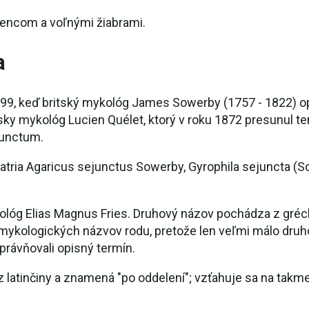
encom a voľnými žiabrami.
a
99, keď britský mykológ James Sowerby (1757 - 1822) op
sky mykológ Lucien Quélet, ktorý v roku 1872 presunul te
junctum.
ria Agaricus sejunctus Sowerby, Gyrophila sejuncta (So
lóg Elias Magnus Fries. Druhový názov pochádza z grécky
mykologických názvov rodu, pretože len veľmi málo druho
právňovali opisný termín.
 latinčiny a znamená "po oddelení"; vzťahuje sa na takm