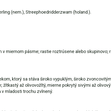
terling (nem.), Streephoedridderzwam (holand.).
n v miernom pásme; rastie roztrúsene alebo skupinovo; r
kom, ktorý sa stáva široko vypuklým, široko zvoncovitý
; žltkastý až olivovožltý, mierne pokrytý sivými až olivov
 a v mladosti trochu zvlnený.