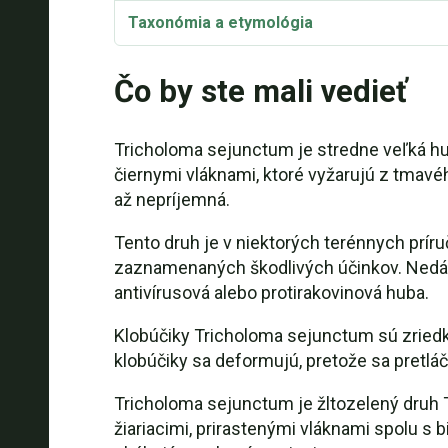
Taxonómia a etymológia
Čo by ste mali vedieť
Tricholoma sejunctum je stredne veľká 
čiernymi vláknami, ktoré vyžarujú z tmavéh
až nepríjemná.
Tento druh je v niektorých terénnych príru
zaznamenaných škodlivých účinkov. Nedávn
antivírusová alebo protirakovinová huba.
Klobúčiky Tricholoma sejunctum sú zriedk
klobúčiky sa deformujú, pretože sa pretláč
Tricholoma sejunctum je žltozelený druh 
žiariacimi, prirastenými vláknami spolu s