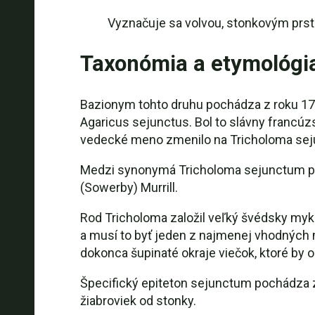
Vyznačuje sa volvou, stonkovým prst
Taxonómia a etymológi
Bazionym tohto druhu pochádza z roku 17
Agaricus sejunctus. Bol to slávny francúz
vedecké meno zmenilo na Tricholoma se
Medzi synonymá Tricholoma sejunctum pat
(Sowerby) Murrill.
Rod Tricholoma založil veľký švédsky myko
a musí to byť jeden z najmenej vhodných 
dokonca šupinaté okraje viečok, ktoré by o
Špecifický epiteton sejunctum pochádza z
žiabroviek od stonky.