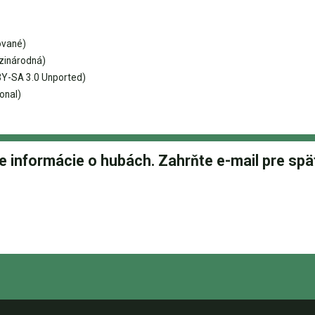
ované)
zinárodná)
Y-SA 3.0 Unported)
onal)