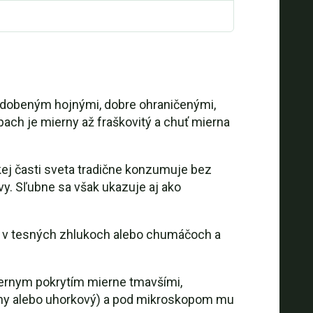
dobeným hojnými, dobre ohraničenými,
pach je mierny až fraškovitý a chuť mierna
ľkej časti sveta tradične konzumuje bez
y. Sľubne sa však ukazuje aj ako
jú v tesných zhlukoch alebo chumáčoch a
iernym pokrytím mierne tmavšími,
múčny alebo uhorkový) a pod mikroskopom mu