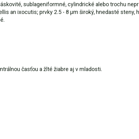
áskovité, sublageniformné, cylindrické alebo trochu nepr
llis an ixocutis; prvky 2.5 - 8 µm široký, hnedasté steny, 
é.
trálnou časťou a žlté žiabre aj v mladosti.