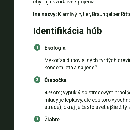
chýbajú svorkové spojenia.
Iné názvy:
Klamlivý rytier, Braungelber Rit
Identifikácia húb
Ekológia
Mykoríza dubov a iných tvrdých dreví
koncom leta a na jeseň.
Čiapočka
4-9 cm; vypuklý so stredovým hrbolče
mladý je lepkavý, ale čoskoro vyschne
strede); okraj je často svetlejšie žltý
Žiabre