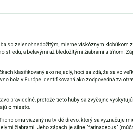
huba so zelenohnedožltým, mierne viskóznym klobúkom z
o stredu, a belavými až bledožltými žiabrami a tŕňom. Zá
čkách klasifikovaný ako nejedlý, hoci sa zdá, že sa vo ve
o bola v Európe identifikovaná ako zodpovedná za otrav
avo pravidelné, pretože tieto huby sa zvyčajne vyskytu
ajú o miesto.
Tricholoma viazaný na tvrdé drevo, ktorý sa vyznačuje m
 bielymi žiabrami. Jeho zápach je silne "farinaceous" (