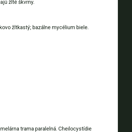
ajú žlté škvrny.
kovo žltkastý; bazálne mycélium biele.
amelárna trama paralelná. Cheilocystídie