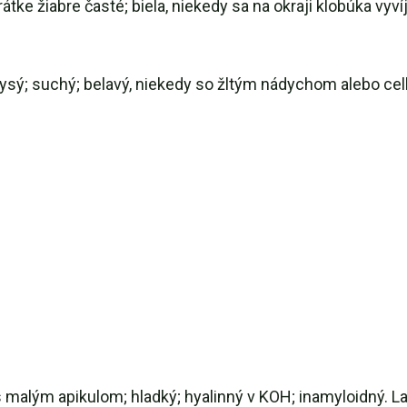
tke žiabre časté; biela, niekedy sa na okraji klobúka vyvíj
lysý; suchý; belavý, niekedy so žltým nádychom alebo cel
 s malým apikulom; hladký; hyalinný v KOH; inamyloidný. L