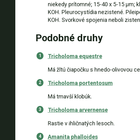
niekedy prítomné; 15-40 x 5-15 µm; kl
KOH. Pleurocystídia nezistené. Pileipe
KOH. Svorkové spojenia neboli zisten
Podobné druhy
Tricholoma equestre
Má žltú čiapočku s hnedo-olivovou cen
Tricholoma portentosum
Má tmavší klobúk.
Tricholoma arvernense
Rastie v ihličnatých lesoch.
Amanita phalloides