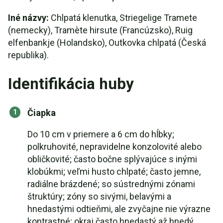
Iné názvy:
Chlpatá klenutka, Striegelige Tramete
(nemecky), Tramète hirsute (Francúzsko), Ruig
elfenbankje (Holandsko), Outkovka chlpatá (Česká
republika).
Identifikácia huby
Čiapka
Do 10 cm v priemere a 6 cm do hĺbky;
polkruhovité, nepravidelne konzolovité alebo
obličkovité; často bočne splývajúce s inými
klobúkmi; veľmi husto chlpaté; často jemne,
radiálne brázdené; so sústrednými zónami
štruktúry; zóny so sivými, belavými a
hnedastými odtieňmi, ale zvyčajne nie výrazne
kontrastné; okraj často hnedastý až hnedý