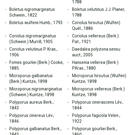
1788
Boletus nigromarginatus
Boletus velutinus J.J. Planer,
Schwein., 1822
1788
Boletus wulfenii Humb., 1793
Coriolus hirsutus (Wulfen)
Quél., 1886
Coriolus nigromarginatus
Coriolus vellereus (Berk.)
(Schwein.) Murrill, 1905
Pat., 1921
Coriolus velutinus P. Kras.,
Daedalea polyzona sensu
1906
auct., 2005
Fomes gourliei (Berk.) Cooke,
Hansenia vellerea (Berk.)
1885
P.Kras., 1880
Microporus galbanatus
Microporus hirsutus (Wulfen)
(Berk.) Kuntze, 1898
Kuntze, 1898
Microporus nigromarginatus
Microporus vellereus (Berk.)
(Schwein.) Kuntze, 1898
Kuntze, 1898
Polyporus aureus Berk.,
Polyporus cinerascens Lév.,
1843
1844
Polyporus cinereus Lév.,
Polyporus fagicola Velen.,
1846
1922
Polyporus galbanatus Berk.,
Polyporus gourliei Berk.,
1843
1860