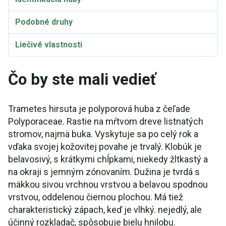
Podobné druhy
Liečivé vlastnosti
Taxonómia a etymológia
Čo by ste mali vedieť
Synonymá
Trametes hirsuta je polyporová huba z čeľade
Trametes hirsuta Video
Polyporaceae. Rastie na mŕtvom dreve listnatých
stromov, najmä buka. Vyskytuje sa po celý rok a
vďaka svojej kožovitej povahe je trvalý. Klobúk je
belavosivý, s krátkymi chĺpkami, niekedy žltkastý a
na okraji s jemným zónovaním. Dužina je tvrdá s
mäkkou sivou vrchnou vrstvou a belavou spodnou
vrstvou, oddelenou čiernou plochou. Má tiež
charakteristický zápach, keď je vlhký. nejedlý, ale
účinný rozkladač, spôsobuje bielu hnilobu.