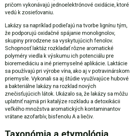
pričom vykonávajú jednoelektrónové oxidácie, ktoré
vedú k zosieťovaniu.
Lakázy sa napríklad podieľajú na tvorbe lignínu tým,
že podporujú oxidačné spájanie monolignolov,
skupiny prirodzene sa vyskytujúcich fenolov.
Schopnosť laktáz rozkladať rôzne aromatické
polyméry viedla k výskumu ich potenciálu pre
bioremediáciu a iné priemyselné aplikácie. Laktácie
sa používajú pri výrobe vína, ako aj v potravinárskom
priemysle. Vykonali sa aj štúdie využívajúce hubové
a bakteriálne lakázy na rozklad nových
znečisťujúcich látok. Ukázalo sa, že lakázy sa môžu
uplatniť najmä pri katalýze rozkladu a detoxikácii
veľkého množstva aromatických kontaminantov
vrátane azofarbív, bisfenolu A a liečiv.
Taxonómia a etymológia