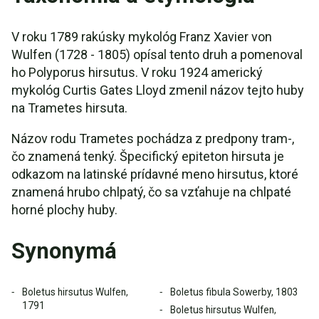
V roku 1789 rakúsky mykológ Franz Xavier von
Wulfen (1728 - 1805) opísal tento druh a pomenoval
ho Polyporus hirsutus. V roku 1924 americký
mykológ Curtis Gates Lloyd zmenil názov tejto huby
na Trametes hirsuta.
Názov rodu Trametes pochádza z predpony tram-,
čo znamená tenký. Špecifický epiteton hirsuta je
odkazom na latinské prídavné meno hirsutus, ktoré
znamená hrubo chlpatý, čo sa vzťahuje na chlpaté
horné plochy huby.
Synonymá
Boletus hirsutus Wulfen,
Boletus fibula Sowerby, 1803
1791
Boletus hirsutus Wulfen,