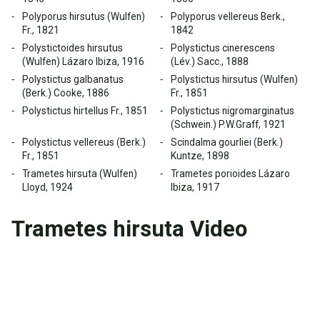
Polyporus hirsutus (Wulfen)
Polyporus vellereus Berk.,
Fr., 1821
1842
Polystictoides hirsutus
Polystictus cinerescens
(Wulfen) Lázaro Ibiza, 1916
(Lév.) Sacc., 1888
Polystictus galbanatus
Polystictus hirsutus (Wulfen)
(Berk.) Cooke, 1886
Fr., 1851
Polystictus hirtellus Fr., 1851
Polystictus nigromarginatus
(Schwein.) P.W.Graff, 1921
Polystictus vellereus (Berk.)
Scindalma gourliei (Berk.)
Fr., 1851
Kuntze, 1898
Trametes hirsuta (Wulfen)
Trametes porioides Lázaro
Lloyd, 1924
Ibiza, 1917
Trametes hirsuta Video