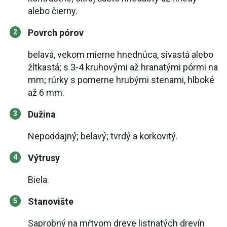
alebo čierny.
Povrch pórov
belavá, vekom mierne hnednúca, sivastá alebo
žltkastá; s 3-4 kruhovými až hranatými pórmi na
mm; rúrky s pomerne hrubými stenami, hlboké
až 6 mm.
Dužina
Nepoddajný; belavý; tvrdý a korkovitý.
Výtrusy
Biela.
Stanovište
Saprobný na mŕtvom dreve listnatých drevín