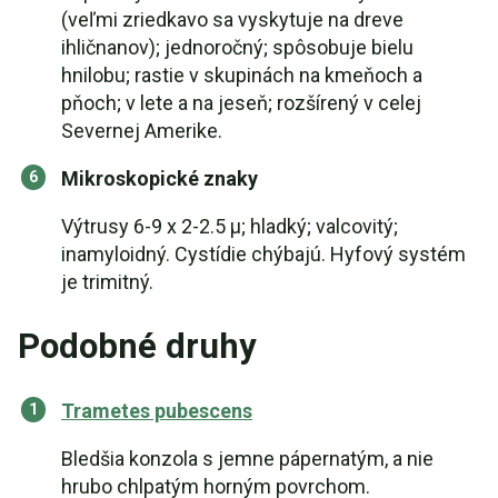
(veľmi zriedkavo sa vyskytuje na dreve
ihličnanov); jednoročný; spôsobuje bielu
hnilobu; rastie v skupinách na kmeňoch a
pňoch; v lete a na jeseň; rozšírený v celej
Severnej Amerike.
Mikroskopické znaky
Výtrusy 6-9 x 2-2.5 µ; hladký; valcovitý;
inamyloidný. Cystídie chýbajú. Hyfový systém
je trimitný.
Podobné druhy
Trametes pubescens
Bledšia konzola s jemne pápernatým, a nie
hrubo chlpatým horným povrchom.