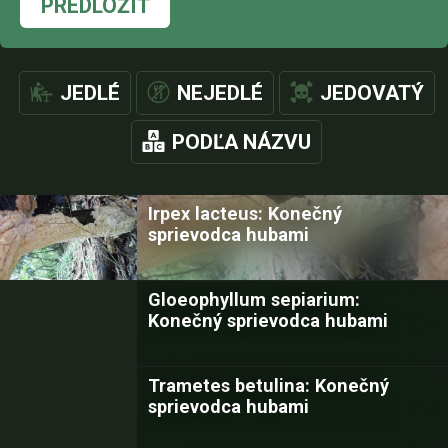
PREDLOŽIŤ
JEDLÉ
NEJEDLÉ
JEDOVATÝ
PODĽA NÁZVU
Irpex lacteus: Konečný
sprievodca hubami
Gloeophyllum sepiarium:
Konečný sprievodca hubami
Trametes betulina: Konečný
sprievodca hubami