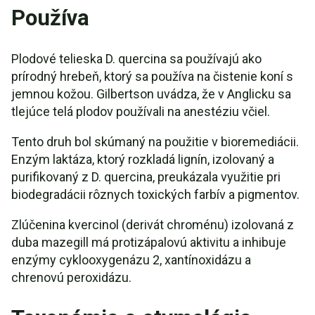
Používa
Plodové telieska D. quercina sa používajú ako
prírodný hrebeň, ktorý sa používa na čistenie koní s
jemnou kožou. Gilbertson uvádza, že v Anglicku sa
tlejúce telá plodov používali na anestéziu včiel.
Tento druh bol skúmaný na použitie v bioremediácii.
Enzým laktáza, ktorý rozkladá lignín, izolovaný a
purifikovaný z D. quercina, preukázala využitie pri
biodegradácii rôznych toxických farbív a pigmentov.
Zlúčenina kvercinol (derivát chroménu) izolovaná z
duba mazegill má protizápalovú aktivitu a inhibuje
enzýmy cyklooxygenázu 2, xantínoxidázu a
chrenovú peroxidázu.