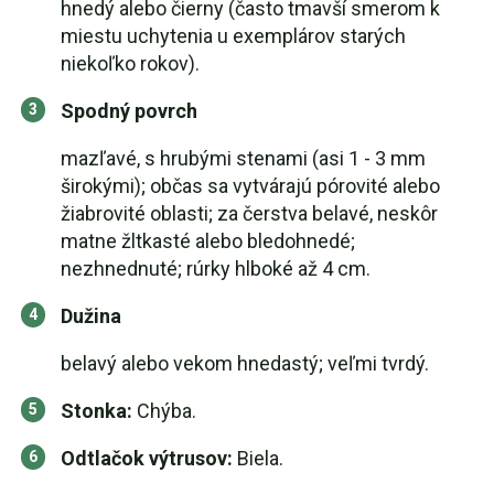
hnedý alebo čierny (často tmavší smerom k
miestu uchytenia u exemplárov starých
niekoľko rokov).
Spodný povrch
mazľavé, s hrubými stenami (asi 1 - 3 mm
širokými); občas sa vytvárajú pórovité alebo
žiabrovité oblasti; za čerstva belavé, neskôr
matne žltkasté alebo bledohnedé;
nezhnednuté; rúrky hlboké až 4 cm.
Dužina
belavý alebo vekom hnedastý; veľmi tvrdý.
Stonka:
Chýba.
Odtlačok výtrusov:
Biela.