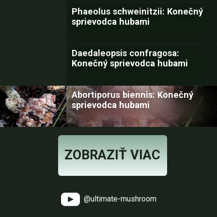
Phaeolus schweinitzii: Konečný
sprievodca hubami
Daedaleopsis confragosa:
Konečný sprievodca hubami
Abortiporus biennis: Konečný
sprievodca hubami
ZOBRAZIŤ VIAC
@ultimate-mushroom