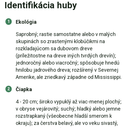
Identifikácia huby
Ekológia
Saprobný; rastie samostatne alebo v malých
skupinách so zrastenými klobúčikmi na
rozkladajúcom sa dubovom dreve
(príležitostne na dreve iných tvrdých drevín);
jednoročný alebo viacročný; spôsobuje hnedú
hnilobu jadrového dreva; rozšírený v Severnej
Amerike, ale zriedkavý západne od Mississippi.
Čiapka
4 - 20 cm; široko vypuklý až viac-menej plochý;
v obryse vejárovitý; suchý; hladký alebo jemne
rozstrapkaný (všeobecne hladší smerom k
okraju); za čerstva belavý, ale vo veku sivastý,