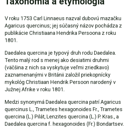
Taxonómia a etymológia
V roku 1753 Carl Linnaeus nazval dubovú mazačku
Agaricus quercinus; jej súčasný názov pochádza z
publikácie Christiaana Hendrika Persoona z roku
1801.
Daedalea quercina je typový druh rodu Daedalea.
Tento malý rod s menej ako desiatimi druhmi
(väčšina z nich sa vyskytuje veľmi zriedkavo)
zaznamenanými v Británii založil priekopnícky
mykológ Christiaan Hendrik Persoon narodený v
Južnej Afrike v roku 1801.
Medzi synonymá Daedalea quercina patrí Agaricus
quercinus L., Trametes hexagonoides Fr., Trametes
quercina (L.) Pilát, Lenzites quercina (L.) P. Kras., a
Daedalea quercina f. hexagonoides (Fr.) Bondartsev.