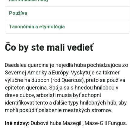
Používa
Taxonómia a etymológia
Daedalea quercina Video
Čo by ste mali vedieť
Daedalea quercina je nejedlá huba pochádzajúca zo
Severnej Ameriky a Európy. Vyskytuje sa takmer
výlučne na duboch (rod Quercus), preto sa používa
epiteton quercina. Spája sa s hnedou hnilobou v
dreve dubov, arboristi musia byť schopní
identifikovať tento a ďalšie typy hnilobných húb, aby
mohli posúdiť oslabenie mestských stromov.
Iné názvy:
Dubová huba Mazegill, Maze-Gill Fungus.