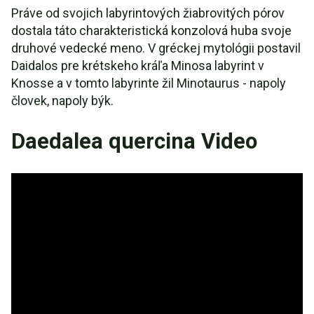
Práve od svojich labyrintových žiabrovitých pórov
dostala táto charakteristická konzolová huba svoje
druhové vedecké meno. V gréckej mytológii postavil
Daidalos pre krétskeho kráľa Minosa labyrint v
Knosse a v tomto labyrinte žil Minotaurus - napoly
človek, napoly býk.
Daedalea quercina Video