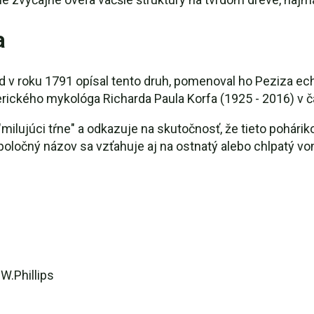
a
ard v roku 1791 opísal tento druh, pomenoval ho Peziza e
ického mykológa Richarda Paula Korfa (1925 - 2016) v 
milujúci tŕne" a odkazuje na skutočnosť, že tieto pohárik
oločný názov sa vzťahuje aj na ostnatý alebo chlpatý vo
W.Phillips