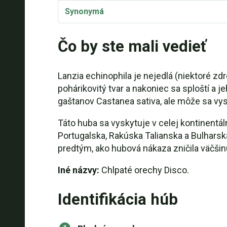
Synonymá
Čo by ste mali vedieť
Lanzia echinophila je nejedlá (niektoré zd
pohárikovitý tvar a nakoniec sa sploští a
gaštanov Castanea sativa, ale môže sa vy
Táto huba sa vyskytuje v celej kontinent
Portugalska, Rakúska Talianska a Bulhars
predtým, ako hubová nákaza zničila väčši
Iné názvy:
Chlpaté orechy Disco.
Identifikácia húb