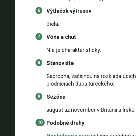
Výtlačok výtrusov
Biela.
Vôňa a chuť
Nie je charakteristický.
Stanovište
Saprobná, väčšinou na rozkladajúcich
plodniciach duba tureckého.
Sezóna
august až november v Británii a Írsku
Podobné druhy
Neobulgaria pura
vytvára podobné, a