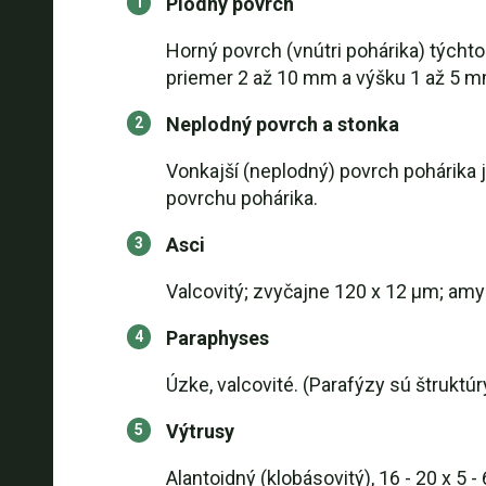
Plodný povrch
Horný povrch (vnútri pohárika) týcht
priemer 2 až 10 mm a výšku 1 až 5 mm
Neplodný povrch a stonka
Vonkajší (neplodný) povrch pohárika j
povrchu pohárika.
Asci
Valcovitý; zvyčajne 120 x 12 µm; amy
Paraphyses
Úzke, valcovité. (Parafýzy sú štruktú
Výtrusy
Alantoidný (klobásovitý), 16 - 20 x 5 