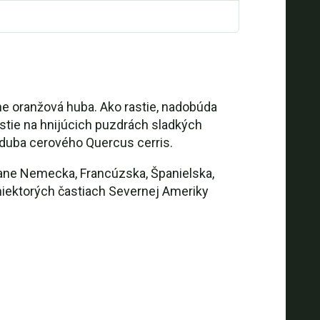
sne oranžová huba. Ako rastie, nadobúda
astie na hnijúcich puzdrách sladkých
 duba cerového Quercus cerris.
tane Nemecka, Francúzska, Španielska,
niektorých častiach Severnej Ameriky