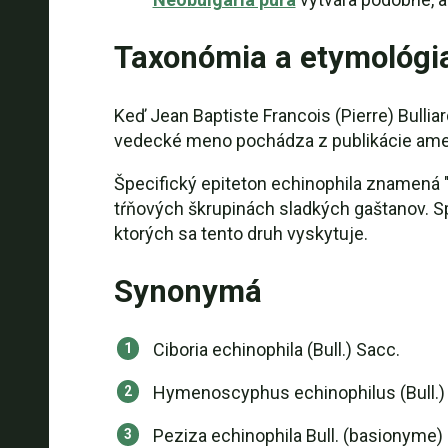
Taxonómia a etymológi
Keď Jean Baptiste Francois (Pierre) Bulli
vedecké meno pochádza z publikácie amer
Špecifický epiteton echinophila znamená "
tŕňových škrupinách sladkých gaštanov. Sp
ktorých sa tento druh vyskytuje.
Synonymá
Ciboria echinophila (Bull.) Sacc.
Hymenoscyphus echinophilus (Bull.) 
Peziza echinophila Bull. (basionyme)