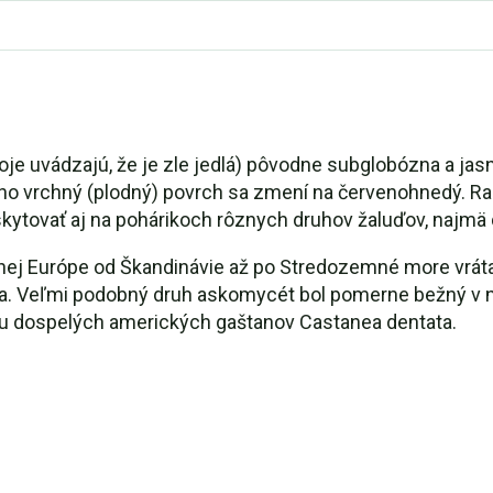
roje uvádzajú, že je zle jedlá) pôvodne subglobózna a ja
 jeho vrchný (plodný) povrch sa zmení na červenohnedý. R
skytovať aj na pohárikoch rôznych druhov žaluďov, najmä
álnej Európe od Škandinávie až po Stredozemné more vrá
ka. Veľmi podobný druh askomycét bol pomerne bežný v 
nu dospelých amerických gaštanov Castanea dentata.