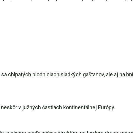
 sa chlpatých plodniciach sladkých gaštanov, ale aj na hn
; neskôr v južných častiach kontinentálnej Európy.
le zvyčajne oveľa väčšie štruktúry na tvrdom dreve, najm