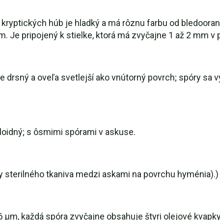
o kryptických húb je hladký a má rôznu farbu od bledoora
. Je pripojený k stielke, ktorá má zvyčajne 1 až 2 mm v 
e drsný a oveľa svetlejší ako vnútorný povrch; spóry sa 
loidný; s ôsmimi spórami v askuse.
ry sterilného tkaniva medzi askami na povrchu hyménia).)
- 6 µm, každá spóra zvyčajne obsahuje štyri olejové kvapky