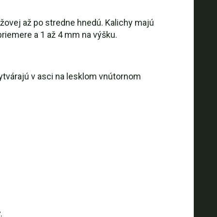
nžovej až po stredne hnedú. Kalichy majú
priemere a 1 až 4 mm na výšku.
vytvárajú v asci na lesklom vnútornom
.