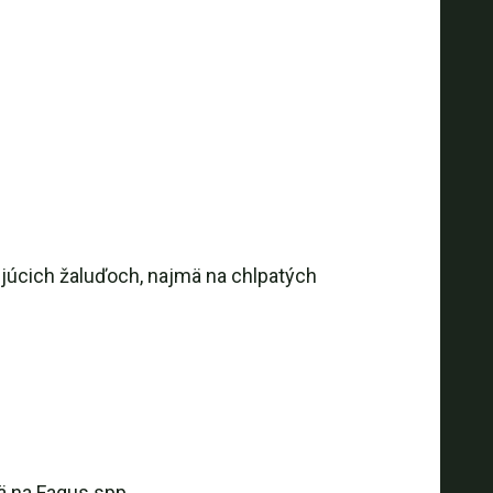
ijúcich žaluďoch, najmä na chlpatých
ä na Fagus spp.