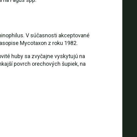
chinophilus. V súčasnosti akceptované
časopise Mycotaxon z roku 1982.
ovité huby sa zvyčajne vyskytujú na
nkajší povrch orechových šupiek, na