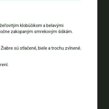
kužeľovitým klobúčikom a belavými
iastočne zakopaným smrekovým šiškám.
Žiabre sú stlačené, biele a trochu zvlnené.
rení.