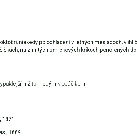
 októbri, niekedy po ochladení v letných mesiacoch, v ih
iškách, na zhnitých smrekových kríkoch ponorených do 
 vypuklejším žltohnedým klobúčikom.
, 1871
as., 1889