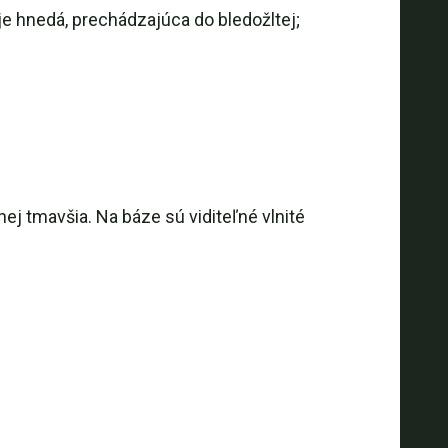
 je hnedá, prechádzajúca do bledožltej;
nej tmavšia. Na báze sú viditeľné vlnité