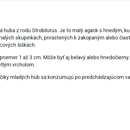
lá huba z rodu Strobilurus. Je to malý agarik s hnedým, 
 malých skupinkách, prirastených k zakopaným alebo č
icových šiškách.
priemer 1 až 3 cm. Môže byť aj belavý alebo hnedočierny. 
etlým vrcholom.
účiky mladých húb sa konzumujú po predchádzajúcom va