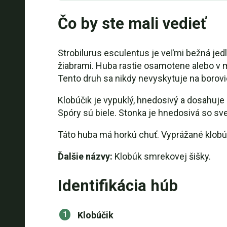
Čo by ste mali vedieť
Strobilurus esculentus je veľmi bežná jed
žiabrami. Huba rastie osamotene alebo v
Tento druh sa nikdy nevyskytuje na borov
Klobúčik je vypuklý, hnedosivý a dosahuje 
Spóry sú biele. Stonka je hnedosivá so sv
Táto huba má horkú chuť. Vyprážané klob
Ďalšie názvy:
Klobúk smrekovej šišky.
Identifikácia húb
Klobúčik