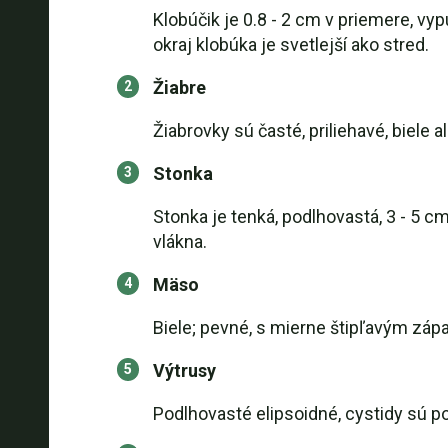
Klobúčik je 0.8 - 2 cm v priemere, vy
okraj klobúka je svetlejší ako stred.
Žiabre
Žiabrovky sú časté, priliehavé, biele a
Stonka
Stonka je tenká, podlhovastá, 3 - 5 cm
vlákna.
Mäso
Biele; pevné, s mierne štipľavým zá
Výtrusy
Podlhovasté elipsoidné, cystidy sú po