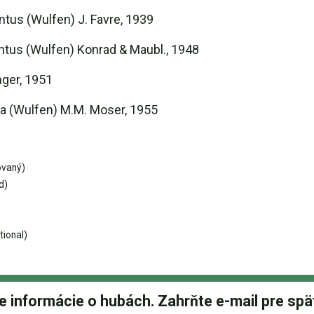
us (Wulfen) J. Favre, 1939
tus (Wulfen) Konrad & Maubl., 1948
nger, 1951
ta (Wulfen) M.M. Moser, 1955
ovaný)
d)
tional)