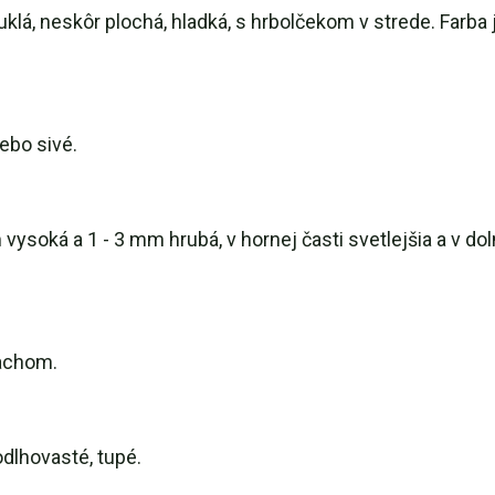
puklá, neskôr plochá, hladká, s hrbolčekom v strede. Farba
lebo sivé.
 vysoká a 1 - 3 mm hrubá, v hornej časti svetlejšia a v dol
pachom.
dlhovasté, tupé.