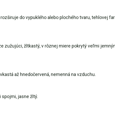
 rozširuje do vypuklého alebo plochého tvaru, tehlovej fa
ze zužujúci, žltkastý, v rôznej miere pokrytý veľmi jem
užovkastá až hnedočervená, nemenná na vzduchu.
spojmi, jasne žltý.