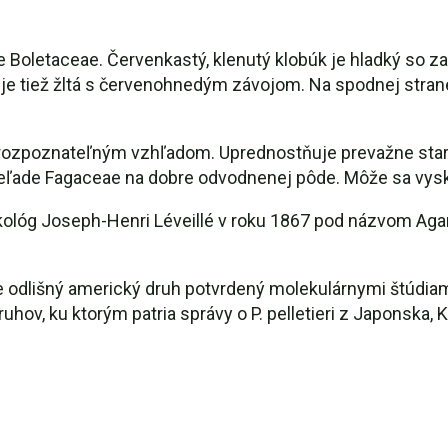
de Boletaceae. Červenkastý, klenutý klobúk je hladký so za
 je tiež žltá s červenohnedým závojom. Na spodnej strane
 rozpoznateľným vzhľadom. Uprednostňuje prevažne staré
eľade Fagaceae na dobre odvodnenej pôde. Môže sa vysk
ológ Joseph-Henri Léveillé v roku 1867 pod názvom Agaric
e odlišný americký druh potvrdený molekulárnymi štúdiami
hov, ku ktorým patria správy o P. pelletieri z Japonska, Kó