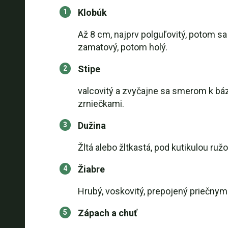
Klobúk
Až 8 cm, najprv polguľovitý, potom sa
zamatový, potom holý.
Stipe
valcovitý a zvyčajne sa smerom k bá
zrniečkami.
Dužina
Žltá alebo žltkastá, pod kutikulou r
Žiabre
Hrubý, voskovitý, prepojený priečnymi 
Zápach a chuť