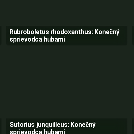
Rubroboletus rhodoxanthus: Konečný
sprievodca hubami
Sutorius junquilleus: Konečný
sprievodca hubami