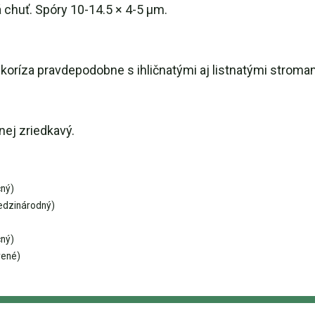
á chuť. Spóry 10-14.5 × 4-5 μm.
mykoríza pravdepodobne s ihličnatými aj listnatými stroma
nej zriedkavý.
ný)
edzinárodný)
ný)
rené)