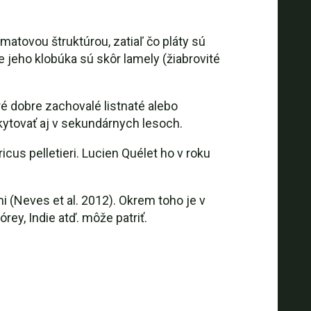
matovou štruktúrou, zatiaľ čo pláty sú
 jeho klobúka sú skôr lamely (žiabrovité
 dobre zachovalé listnaté alebo
ytovať aj v sekundárnych lesoch.
us pelletieri. Lucien Quélet ho v roku
 (Neves et al. 2012). Okrem toho je v
rey, Indie atď. môže patriť.