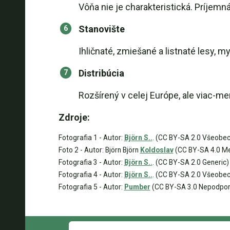
Vôňa nie je charakteristická. Príjemn
Stanovište
Ihličnaté, zmiešané a listnaté lesy, 
Distribúcia
Rozšírený v celej Európe, ale viac-me
Zdroje:
Fotografia 1 - Autor:
Björn S..
. (CC BY-SA 2.0 Všeobec
Foto 2 - Autor: Björn Björn
Koldoslav
(CC BY-SA 4.0 M
Fotografia 3 - Autor:
Björn S..
. (CC BY-SA 2.0 Generic)
Fotografia 4 - Autor:
Björn S..
. (CC BY-SA 2.0 Všeobec
Fotografia 5 - Autor:
Pumber
(CC BY-SA 3.0 Nepodpo