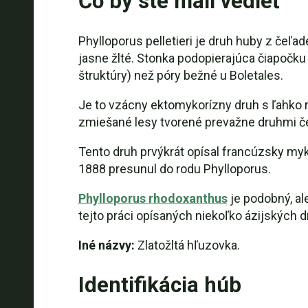
Čo by ste mali vedieť
Phylloporus pelletieri je druh huby z čeľa
jasne žlté. Stonka podopierajúca čiapočku
štruktúry) než póry bežné u Boletales.
Je to vzácny ektomykorízny druh s ľahko
zmiešané lesy tvorené prevažne druhmi č
Tento druh prvýkrát opísal francúzsky myk
1888 presunul do rodu Phylloporus.
Phylloporus rhodoxanthus
je podobný, al
tejto práci opísaných niekoľko ázijských dru
Iné názvy:
Zlatožltá hľuzovka.
Identifikácia húb