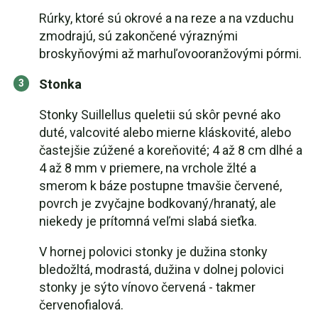
Rúrky, ktoré sú okrové a na reze a na vzduchu
zmodrajú, sú zakončené výraznými
broskyňovými až marhuľovooranžovými pórmi.
Stonka
Stonky Suillellus queletii sú skôr pevné ako
duté, valcovité alebo mierne kláskovité, alebo
častejšie zúžené a koreňovité; 4 až 8 cm dlhé a
4 až 8 mm v priemere, na vrchole žlté a
smerom k báze postupne tmavšie červené,
povrch je zvyčajne bodkovaný/hranatý, ale
niekedy je prítomná veľmi slabá sieťka.
V hornej polovici stonky je dužina stonky
bledožltá, modrastá, dužina v dolnej polovici
stonky je sýto vínovo červená - takmer
červenofialová.