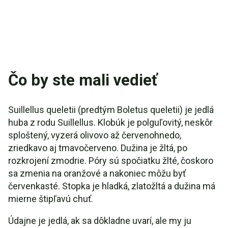
Čo by ste mali vedieť
Suillellus queletii (predtým Boletus queletii) je jedlá
huba z rodu Suillellus. Klobúk je polguľovitý, neskôr
sploštený, vyzerá olivovo až červenohnedo,
zriedkavo aj tmavočerveno. Dužina je žltá, po
rozkrojení zmodrie. Póry sú spočiatku žlté, čoskoro
sa zmenia na oranžové a nakoniec môžu byť
červenkasté. Stopka je hladká, zlatožltá a dužina má
mierne štipľavú chuť.
Údajne je jedlá, ak sa dôkladne uvarí, ale my ju