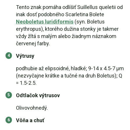
Tento znak pomáha odlíšiť Suillellus queletii od
inak dosť podobného Scarletina Bolete
Neoboletus luridiformis
(syn. Boletus
erythropus), ktorého dužina stonky je takmer
vždy žltá s malým alebo žiadnym náznakom
červenej farby.
Výtrusy
podhubie až elipsoidné, hladké; 9-14 x 4.5-7 µm
(nezvyčajne krátke a tučné na druh Boletus); Q
= 1.5-2.5.
Odtlačok výtrusov
Olivovohnedý.
Vôňa a chuť