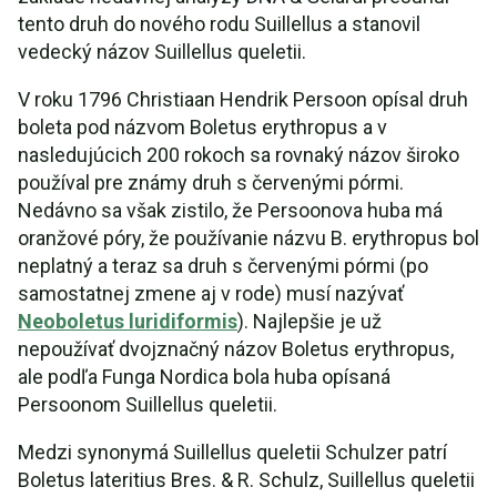
tento druh do nového rodu Suillellus a stanovil
vedecký názov Suillellus queletii.
V roku 1796 Christiaan Hendrik Persoon opísal druh
boleta pod názvom Boletus erythropus a v
nasledujúcich 200 rokoch sa rovnaký názov široko
používal pre známy druh s červenými pórmi.
Nedávno sa však zistilo, že Persoonova huba má
oranžové póry, že používanie názvu B. erythropus bol
neplatný a teraz sa druh s červenými pórmi (po
samostatnej zmene aj v rode) musí nazývať
Neoboletus luridiformis
). Najlepšie je už
nepoužívať dvojznačný názov Boletus erythropus,
ale podľa Funga Nordica bola huba opísaná
Persoonom Suillellus queletii.
Medzi synonymá Suillellus queletii Schulzer patrí
Boletus lateritius Bres. & R. Schulz, Suillellus queletii