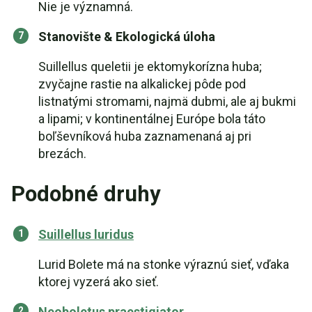
Nie je významná.
Stanovište & Ekologická úloha
Suillellus queletii je ektomykorízna huba;
zvyčajne rastie na alkalickej pôde pod
listnatými stromami, najmä dubmi, ale aj bukmi
a lipami; v kontinentálnej Európe bola táto
boľševníková huba zaznamenaná aj pri
brezách.
Podobné druhy
Suillellus luridus
Lurid Bolete má na stonke výraznú sieť, vďaka
ktorej vyzerá ako sieť.
Neoboletus praestigiator