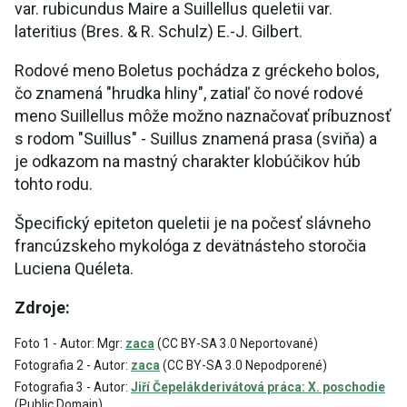
var. rubicundus Maire a Suillellus queletii var.
lateritius (Bres. & R. Schulz) E.-J. Gilbert.
Rodové meno Boletus pochádza z gréckeho bolos,
čo znamená "hrudka hliny", zatiaľ čo nové rodové
meno Suillellus môže možno naznačovať príbuznosť
s rodom "Suillus" - Suillus znamená prasa (sviňa) a
je odkazom na mastný charakter klobúčikov húb
tohto rodu.
Špecifický epiteton queletii je na počesť slávneho
francúzskeho mykológa z devätnásteho storočia
Luciena Quéleta.
Zdroje:
Foto 1 - Autor: Mgr:
zaca
(CC BY-SA 3.0 Neportované)
Fotografia 2 - Autor:
zaca
(CC BY-SA 3.0 Nepodporené)
Fotografia 3 - Autor:
Jiří Čepelákderivátová práca: X. poschodie
(Public Domain)