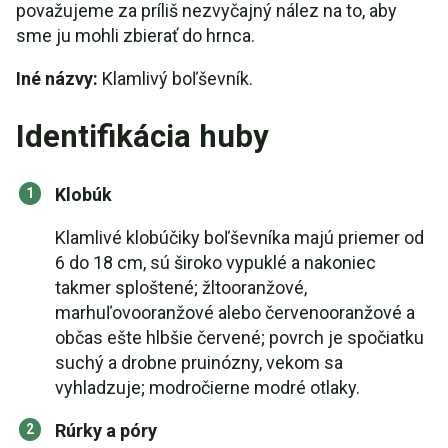
považujeme za príliš nezvyčajný nález na to, aby
sme ju mohli zbierať do hrnca.
Iné názvy:
Klamlivý boľševník.
Identifikácia huby
Klobúk
Klamlivé klobúčiky boľševníka majú priemer od
6 do 18 cm, sú široko vypuklé a nakoniec
takmer sploštené; žltooranžové,
marhuľovooranžové alebo červenooranžové a
občas ešte hlbšie červené; povrch je spočiatku
suchý a drobne pruinózny, vekom sa
vyhladzuje; modročierne modré otlaky.
Rúrky a póry