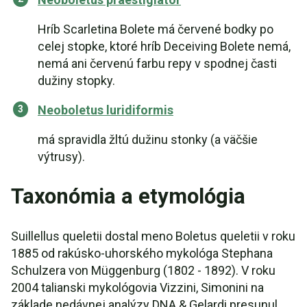
Hríb Scarletina Bolete má červené bodky po
celej stopke, ktoré hríb Deceiving Bolete nemá,
nemá ani červenú farbu repy v spodnej časti
dužiny stopky.
Neoboletus luridiformis
má spravidla žltú dužinu stonky (a väčšie
výtrusy).
Taxonómia a etymológia
Suillellus queletii dostal meno Boletus queletii v roku
1885 od rakúsko-uhorského mykológa Stephana
Schulzera von Müggenburg (1802 - 1892). V roku
2004 talianski mykológovia Vizzini, Simonini na
základe nedávnej analýzy DNA & Gelardi presunul