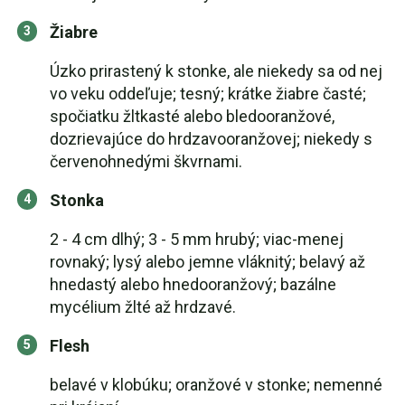
Žiabre
Úzko prirastený k stonke, ale niekedy sa od nej
vo veku oddeľuje; tesný; krátke žiabre časté;
spočiatku žltkasté alebo bledooranžové,
dozrievajúce do hrdzavooranžovej; niekedy s
červenohnedými škvrnami.
Stonka
2 - 4 cm dlhý; 3 - 5 mm hrubý; viac-menej
rovnaký; lysý alebo jemne vláknitý; belavý až
hnedastý alebo hnedooranžový; bazálne
mycélium žlté až hrdzavé.
Flesh
belavé v klobúku; oranžové v stonke; nemenné