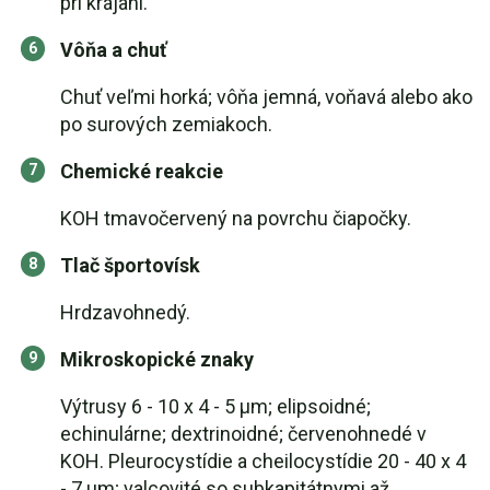
pri krájaní.
Vôňa a chuť
Chuť veľmi horká; vôňa jemná, voňavá alebo ako
po surových zemiakoch.
Chemické reakcie
KOH tmavočervený na povrchu čiapočky.
Tlač športovísk
Hrdzavohnedý.
Mikroskopické znaky
Výtrusy 6 - 10 x 4 - 5 µm; elipsoidné;
echinulárne; dextrinoidné; červenohnedé v
KOH. Pleurocystídie a cheilocystídie 20 - 40 x 4
- 7 µm; valcovité so subkapitátnymi až