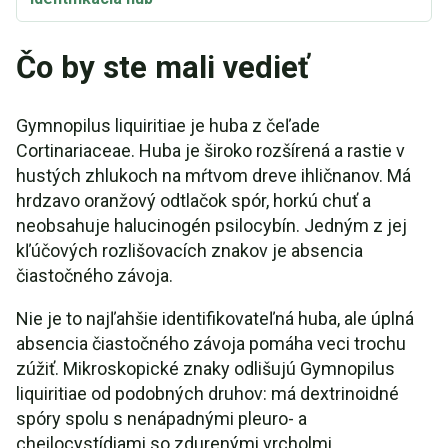
Čo by ste mali vedieť
Gymnopilus liquiritiae je huba z čeľade
Cortinariaceae. Huba je široko rozšírená a rastie v
hustých zhlukoch na mŕtvom dreve ihličnanov. Má
hrdzavo oranžový odtlačok spór, horkú chuť a
neobsahuje halucinogén psilocybín. Jedným z jej
kľúčových rozlišovacích znakov je absencia
čiastočného závoja.
Nie je to najľahšie identifikovateľná huba, ale úplná
absencia čiastočného závoja pomáha veci trochu
zúžiť. Mikroskopické znaky odlišujú Gymnopilus
liquiritiae od podobných druhov: má dextrinoidné
spóry spolu s nenápadnými pleuro- a
cheilocystídiami so zdurenými vrcholmi.