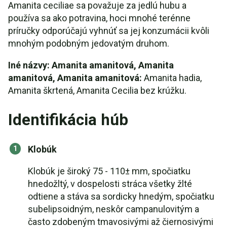
Amanita ceciliae sa považuje za jedlú hubu a
používa sa ako potravina, hoci mnohé terénne
príručky odporúčajú vyhnúť sa jej konzumácii kvôli
mnohým podobným jedovatým druhom.
Iné názvy: Amanita amanitová, Amanita
amanitová, Amanita amanitová:
Amanita hadia,
Amanita škrtená, Amanita Cecilia bez krúžku.
Identifikácia húb
Klobúk
Klobúk je široký 75 - 110± mm, spočiatku
hnedožltý, v dospelosti stráca všetky žlté
odtiene a stáva sa sordicky hnedým, spočiatku
subelipsoidným, neskôr campanulovitým a
často zdobeným tmavosivými až čiernosivými