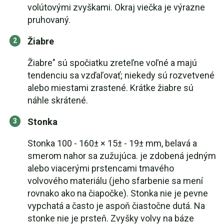
volútovými zvyškami. Okraj viečka je výrazne
pruhovaný.
Žiabre
Žiabre" sú spočiatku zreteľne voľné a majú
tendenciu sa vzďaľovať; niekedy sú rozvetvené
alebo miestami zrastené. Krátke žiabre sú
náhle skrátené.
Stonka
Stonka 100 - 160± × 15± - 19± mm, belavá a
smerom nahor sa zužujúca. je zdobená jedným
alebo viacerými prstencami tmavého
volvového materiálu (jeho sfarbenie sa mení
rovnako ako na čiapočke). Stonka nie je pevne
vypchatá a často je aspoň čiastočne dutá. Na
stonke nie je prsteň. Zvyšky volvy na báze