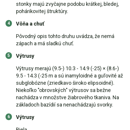
stonky majú zvyčajne podobu krátkej, bledej,
pohárikovitej štruktúry.
Vôňa a chuť
Pôvodný opis tohto druhu uvádza, že nemá
zápach a má sladkú chuť.
Výtrusy
Výtrusy merajú (9.5-) 10.3 - 14.9 (-25) × (8.6-)
9.5 - 14.3 (-25 m a sú inamyloidné a guľovité až
subglobózne (zriedkavo široko elipsoidné).
Niekoľko "obrovských" výtrusov sa bežne
nachádza v množstve žiabrového tkaniva. Na
základoch bazídií sa nenachádzajú svorky.
Výtrusy
Biela.