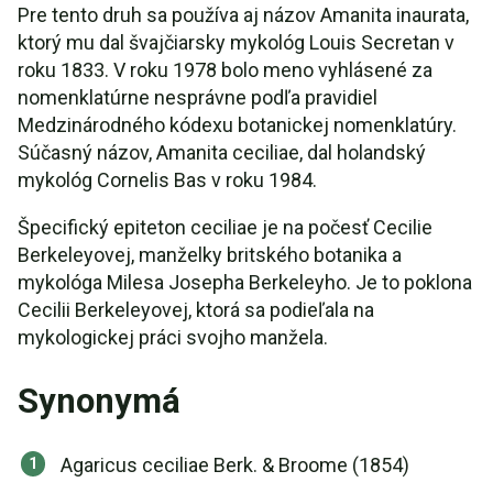
Pre tento druh sa používa aj názov Amanita inaurata,
ktorý mu dal švajčiarsky mykológ Louis Secretan v
roku 1833. V roku 1978 bolo meno vyhlásené za
nomenklatúrne nesprávne podľa pravidiel
Medzinárodného kódexu botanickej nomenklatúry.
Súčasný názov, Amanita ceciliae, dal holandský
mykológ Cornelis Bas v roku 1984.
Špecifický epiteton ceciliae je na počesť Cecilie
Berkeleyovej, manželky britského botanika a
mykológa Milesa Josepha Berkeleyho. Je to poklona
Cecilii Berkeleyovej, ktorá sa podieľala na
mykologickej práci svojho manžela.
Synonymá
Agaricus ceciliae Berk. & Broome (1854)