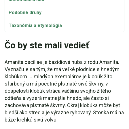
Podobné druhy
Taxonómia a etymológia
Synonymá
Čo by ste mali vedieť
Amanita ceciliae je bazídiová huba z rodu Amanita.
Vyznačuje sa tým, že má veľké plodnice s hnedým
klobúkom. U mladých exemplárov je klobúk žlto
sfarbený a má početné plstnaté sivé škvrny, v
dospelosti klobúk stráca väčšinu svojho žltého
odtieňa a vyzerá matnejšie hnedo, ale často si
zachováva plstnaté škvrny. Okraj klobúka môže byť
bledší ako stred a je výrazne ryhovaný. Stonka má na
báze krehkú sivú volvu.