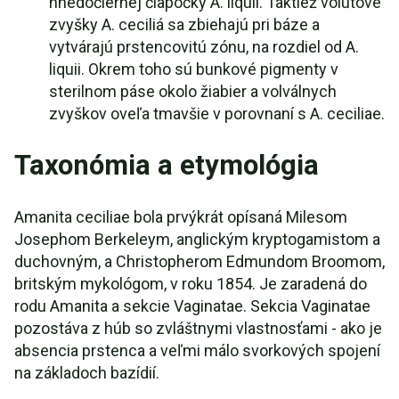
hnedočiernej čiapočky A. liquii. Taktiež volútové
zvyšky A. ceciliá sa zbiehajú pri báze a
vytvárajú prstencovitú zónu, na rozdiel od A.
liquii. Okrem toho sú bunkové pigmenty v
sterilnom páse okolo žiabier a volválnych
zvyškov oveľa tmavšie v porovnaní s A. ceciliae.
Taxonómia a etymológia
Amanita ceciliae bola prvýkrát opísaná Milesom
Josephom Berkeleym, anglickým kryptogamistom a
duchovným, a Christopherom Edmundom Broomom,
britským mykológom, v roku 1854. Je zaradená do
rodu Amanita a sekcie Vaginatae. Sekcia Vaginatae
pozostáva z húb so zvláštnymi vlastnosťami - ako je
absencia prstenca a veľmi málo svorkových spojení
na základoch bazídií.