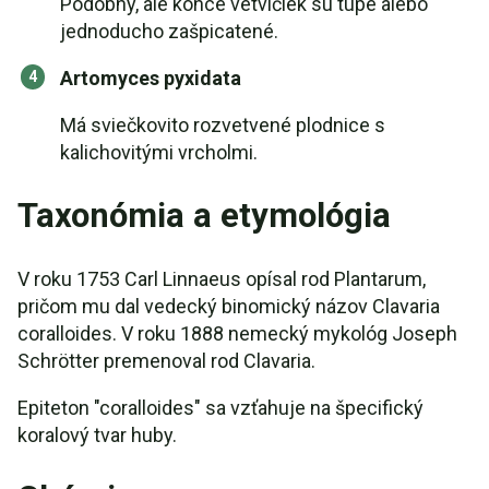
Podobný, ale konce vetvičiek sú tupé alebo
jednoducho zašpicatené.
Artomyces pyxidata
Má sviečkovito rozvetvené plodnice s
kalichovitými vrcholmi.
Taxonómia a etymológia
V roku 1753 Carl Linnaeus opísal rod Plantarum,
pričom mu dal vedecký binomický názov Clavaria
coralloides. V roku 1888 nemecký mykológ Joseph
Schrötter premenoval rod Clavaria.
Epiteton "coralloides" sa vzťahuje na špecifický
koralový tvar huby.