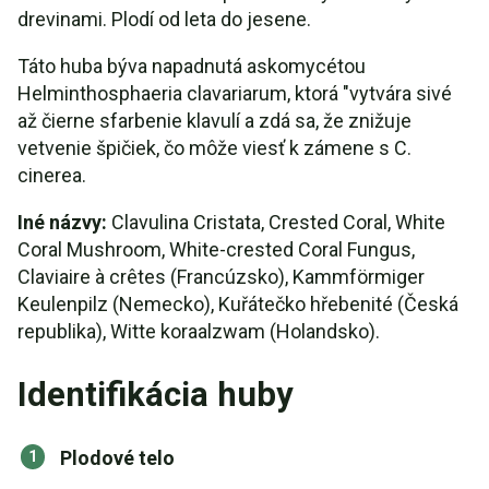
drevinami. Plodí od leta do jesene.
Táto huba býva napadnutá askomycétou
Helminthosphaeria clavariarum, ktorá "vytvára sivé
až čierne sfarbenie klavulí a zdá sa, že znižuje
vetvenie špičiek, čo môže viesť k zámene s C.
cinerea.
Iné názvy:
Clavulina Cristata, Crested Coral, White
Coral Mushroom, White-crested Coral Fungus,
Claviaire à crêtes (Francúzsko), Kammförmiger
Keulenpilz (Nemecko), Kuřátečko hřebenité (Česká
republika), Witte koraalzwam (Holandsko).
Identifikácia huby
Plodové telo