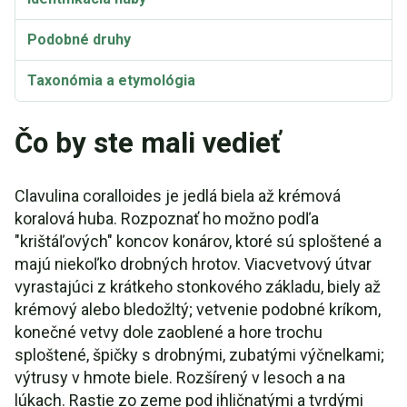
Podobné druhy
Taxonómia a etymológia
Chémia
Čo by ste mali vedieť
Synonymá a variety
Clavulina coralloides je jedlá biela až krémová
Clavulina coralloides Video
koralová huba. Rozpoznať ho možno podľa
"krištáľových" koncov konárov, ktoré sú sploštené a
majú niekoľko drobných hrotov. Viacvetvový útvar
vyrastajúci z krátkeho stonkového základu, biely až
krémový alebo bledožltý; vetvenie podobné kríkom,
konečné vetvy dole zaoblené a hore trochu
sploštené, špičky s drobnými, zubatými výčnelkami;
výtrusy v hmote biele. Rozšírený v lesoch a na
lúkach. Rastie zo zeme pod ihličnatými a tvrdými