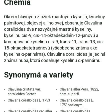
Chémia
Okrem hlavných zložiek mastných kyselín, kyseliny
palmitovej, olejovej a linolovej, obsahuje Clavulina
coralloides dve nezvyčajné mastné kyseliny,
kyselinu cis-9, cis-14-oktadekadién-12-janovú a
konjugovanú kyselinu cis-9, trans-11, trans-13, cis-
15-oktadekatetraénovú (všeobecne známu ako
kyselina α-parinárna). Clavulina coralloides je jediná
známa huba, ktorá obsahuje kyselinu α-parinárnu.
Synonymá a variety
Clavulina cristata var.
Clavaria alba Pers., 1822,
coralloides Corner
nom. superfl.
Clavaria coralloides L. 1753
Clavaria coralloides L.,
1753basionym
Clavaria coralloides var. alba
Clavaria coralloides