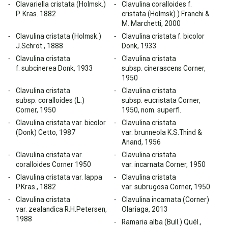
Clavariella cristata (Holmsk.)
Clavulina coralloides f.
P. Kras. 1882
cristata (Holmsk).) Franchi &
M. Marchetti, 2000
Clavulina cristata (Holmsk.)
Clavulina cristata f. bicolor
J.Schröt., 1888
Donk, 1933
Clavulina cristata
Clavulina cristata
f. subcinerea Donk, 1933
subsp. cinerascens Corner,
1950
Clavulina cristata
Clavulina cristata
subsp. coralloides (L.)
subsp. eucristata Corner,
Corner, 1950
1950, nom. superfl.
Clavulina cristata var. bicolor
Clavulina cristata
(Donk) Cetto, 1987
var. brunneola K.S.Thind &
Anand, 1956
Clavulina cristata var.
Clavulina cristata
coralloides Corner 1950
var. incarnata Corner, 1950
Clavulina cristata var. lappa
Clavulina cristata
P.Kras., 1882
var. subrugosa Corner, 1950
Clavulina cristata
Clavulina incarnata (Corner)
var. zealandica R.H.Petersen,
Olariaga, 2013
1988
Ramaria alba (Bull.) Quél.,