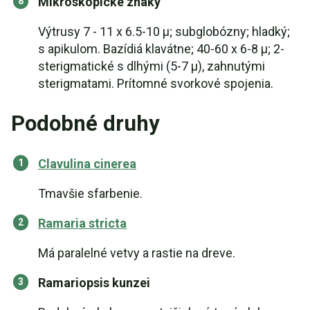
Mikroskopické znaky
Výtrusy 7 - 11 x 6.5-10 µ; subglobózny; hladký;
s apikulom. Bazídiá klavátne; 40-60 x 6-8 µ; 2-
sterigmatické s dlhými (5-7 µ), zahnutými
sterigmatami. Prítomné svorkové spojenia.
Podobné druhy
Clavulina cinerea
Tmavšie sfarbenie.
Ramaria stricta
Má paralelné vetvy a rastie na dreve.
Ramariopsis kunzei