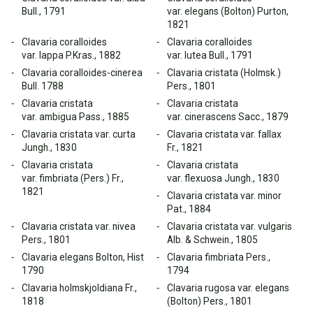
Bull., 1791
var. elegans (Bolton) Purton,
1821
Clavaria coralloides
Clavaria coralloides
var. lappa P.Kras., 1882
var. lutea Bull., 1791
Clavaria coralloides-cinerea
Clavaria cristata (Holmsk.)
Bull. 1788
Pers., 1801
Clavaria cristata
Clavaria cristata
var. ambigua Pass., 1885
var. cinerascens Sacc., 1879
Clavaria cristata var. curta
Clavaria cristata var. fallax
Jungh., 1830
Fr., 1821
Clavaria cristata
Clavaria cristata
var. fimbriata (Pers.) Fr.,
var. flexuosa Jungh., 1830
1821
Clavaria cristata var. minor
Pat., 1884
Clavaria cristata var. nivea
Clavaria cristata var. vulgaris
Pers., 1801
Alb. & Schwein., 1805
Clavaria elegans Bolton, Hist
Clavaria fimbriata Pers.,
1790
1794
Clavaria holmskjoldiana Fr.,
Clavaria rugosa var. elegans
1818
(Bolton) Pers., 1801