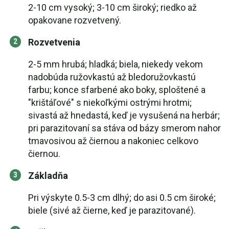
2-10 cm vysoký; 3-10 cm široký; riedko až
opakovane rozvetvený.
Rozvetvenia
2-5 mm hrubá; hladká; biela, niekedy vekom
nadobúda ružovkastú až bledoružovkastú
farbu; konce sfarbené ako boky, sploštené a
"krištáľové" s niekoľkými ostrými hrotmi;
sivastá až hnedastá, keď je vysušená na herbár;
pri parazitovaní sa stáva od bázy smerom nahor
tmavosivou až čiernou a nakoniec celkovo
čiernou.
Základňa
Pri výskyte 0.5-3 cm dlhý; do asi 0.5 cm široké;
biele (sivé až čierne, keď je parazitované).