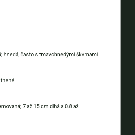
ká; hnedá, často s tmavohnedými škvrnami.
stnené.
emovaná; 7 až 15 cm dlhá a 0.8 až