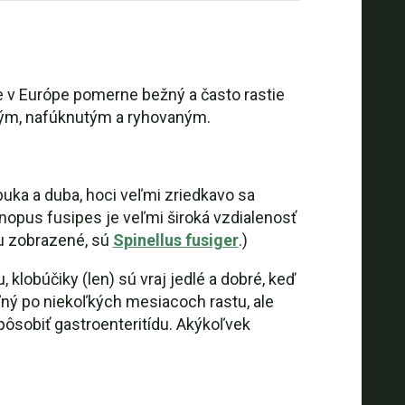
e v Európe pomerne bežný a často rastie
vrdým, nafúknutým a ryhovaným.
uka a duba, hoci veľmi zriedkavo sa
nopus fusipes je veľmi široká vzdialenosť
tu zobrazené, sú
Spinellus fusiger
.)
 klobúčiky (len) sú vraj jedlé a dobré, keď
eľný po niekoľkých mesiacoch rastu, ale
ôsobiť gastroenteritídu. Akýkoľvek