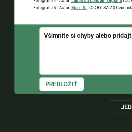
Fotografia 4 - Autor:
Lukas od London, England
(CC B
Fotografia 5 - Autor:
Björn S..
. (CC BY-SA 2.0 Generick
PREDLOŽIŤ
JED