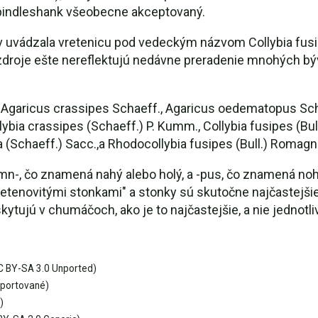
pindleshank všeobecne akceptovaný.
uvádzala vretenicu pod vedeckým názvom Collybia fusip
 zdroje ešte nereflektujú nedávne preradenie mnohých bý
aricus crassipes Schaeff., Agaricus oedematopus Schaef
llybia crassipes (Schaeff.) P. Kumm., Collybia fusipes (Bull.
a (Schaeff.) Sacc.,a Rhodocollybia fusipes (Bull.) Romagn
, čo znamená nahý alebo holý, a -pus, čo znamená noha 
retenovitými stonkami" a stonky sú skutočne najčastejš
ytujú v chumáčoch, ako je to najčastejšie, a nie jednotli
 BY-SA 3.0 Unported)
portované)
)