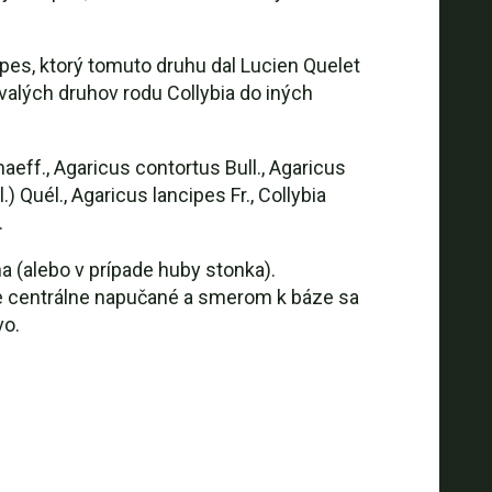
es, ktorý tomuto druhu dal Lucien Quelet
valých druhov rodu Collybia do iných
f., Agaricus contortus Bull., Agaricus
) Quél., Agaricus lancipes Fr., Collybia
.
(alebo v prípade huby stonka).
ie centrálne napučané a smerom k báze sa
vo.