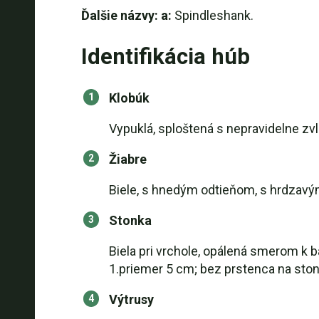
Ďalšie názvy: a:
Spindleshank.
Identifikácia húb
Klobúk
Vypuklá, sploštená s nepravidelne zv
Žiabre
Biele, s hnedým odtieňom, s hrdzavým
Stonka
Biela pri vrchole, opálená smerom k b
1.priemer 5 cm; bez prstenca na ston
Výtrusy