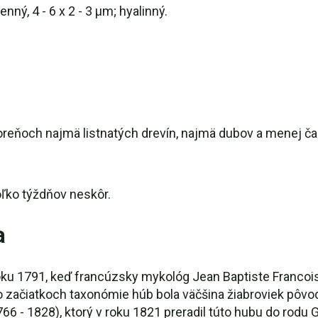
enný, 4 - 6 x 2 - 3 μm; hyalinný.
oreňoch najmä listnatých drevín, najmä dubov a menej ča
oľko týždňov neskôr.
a
 1791, keď francúzsky mykológ Jean Baptiste Francois (Pi
 začiatkoch taxonómie húb bola väčšina žiabroviek pôvod
66 - 1828), ktorý v roku 1821 preradil túto hubu do rod