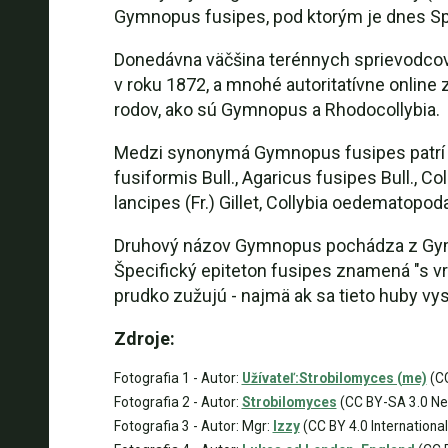
Gymnopus fusipes, pod ktorým je dnes S
Donedávna väčšina terénnych sprievodcov 
v roku 1872, a mnohé autoritatívne online
rodov, ako sú Gymnopus a Rhodocollybia.
Medzi synonymá Gymnopus fusipes patrí Ag
fusiformis Bull., Agaricus fusipes Bull., Co
lancipes (Fr.) Gillet, Collybia oedematopod
Druhový názov Gymnopus pochádza z Gymn-
Špecifický epiteton fusipes znamená "s v
prudko zužujú - najmä ak sa tieto huby vysk
Zdroje:
Fotografia 1 - Autor:
Užívateľ:Strobilomyces (me)
(CC
Fotografia 2 - Autor:
Strobilomyces
(CC BY-SA 3.0 Ne
Fotografia 3 - Autor: Mgr:
Izzy
(CC BY 4.0 International