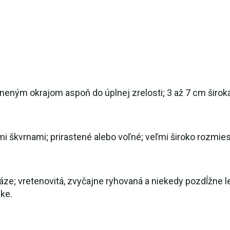
lneným okrajom aspoň do úplnej zrelosti; 3 až 7 cm širo
i škvrnami; prirastené alebo voľné; veľmi široko rozmie
áze; vretenovitá, zvyčajne ryhovaná a niekedy pozdĺžne l
ke.