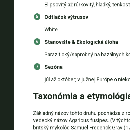
Elipsovitý až rúrkovitý, hladký, tenkost
Odtlačok výtrusov
White.
Stanovište & Ekologická úloha
Parazitický/saprobný na bazálnych k
Sezóna
júl až október; v južnej Európe o niek
Taxonómia a etymológi
Základný názov tohto druhu pochádza z roku
vedecký názov Agaricus fusipes. (V týchto
britský mykológ Samuel Frederick Gray (17