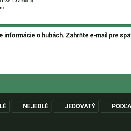
Y-SA 2.0 Generic)
é)
LÉ
NEJEDLÉ
JEDOVATÝ
PODĽA