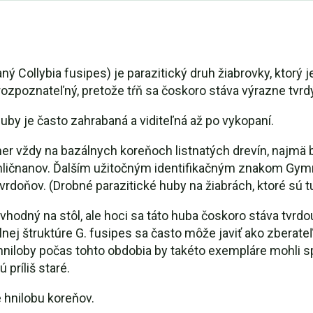
Collybia fusipes) je parazitický druh žiabrovky, ktorý j
ko rozpoznateľný, pretože tŕň sa čoskoro stáva výrazne t
huby je často zahrabaná a viditeľná až po vykopaní.
r vždy na bazálnych koreňoch listnatých drevín, najmä b
 ihličnanov. Ďalším užitočným identifikačným znakom Gym
"tvrdoňov. (Drobné parazitické huby na žiabrách, ktoré sú 
odný na stôl, ale hoci sa táto huba čoskoro stáva tvrdou,
lnej štruktúre G. fusipes sa často môže javiť ako zberat
iloby počas tohto obdobia by takéto exempláre mohli sp
príliš staré.
 hnilobu koreňov.