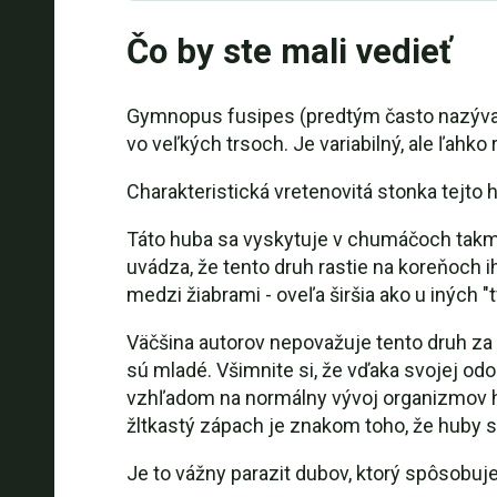
Čo by ste mali vedieť
Gymnopus fusipes (predtým často nazývaný 
vo veľkých trsoch. Je variabilný, ale ľah
Charakteristická vretenovitá stonka tejto 
Táto huba sa vyskytuje v chumáčoch takme
uvádza, že tento druh rastie na koreňoch
medzi žiabrami - oveľa širšia ako u iných 
Väčšina autorov nepovažuje tento druh za vh
sú mladé. Všimnite si, že vďaka svojej odo
vzhľadom na normálny vývoj organizmov hn
žltkastý zápach je znakom toho, že huby sú 
Je to vážny parazit dubov, ktorý spôsobuje