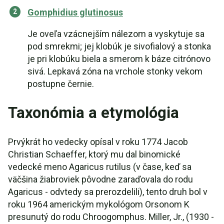
Gomphidius glutinosus
Je oveľa vzácnejším nálezom a vyskytuje sa
pod smrekmi; jej klobúk je sivofialový a stonka
je pri klobúku biela a smerom k báze citrónovo
sivá. Lepkavá zóna na vrchole stonky vekom
postupne černie.
Taxonómia a etymológia
Prvýkrát ho vedecky opísal v roku 1774 Jacob
Christian Schaeffer, ktorý mu dal binomické
vedecké meno Agaricus rutilus (v čase, keď sa
väčšina žiabroviek pôvodne zaraďovala do rodu
Agaricus - odvtedy sa prerozdelili), tento druh bol v
roku 1964 americkým mykológom Orsonom K
presunutý do rodu Chroogomphus. Miller, Jr., (1930 -