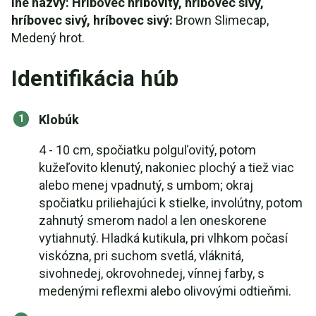
Iné názvy: Hríbovec hríbovitý, hríbovec sivý,
hríbovec sivý, hríbovec sivý:
Brown Slimecap,
Medený hrot.
Identifikácia húb
Klobúk
4 - 10 cm, spočiatku polguľovitý, potom
kužeľovito klenutý, nakoniec plochý a tiež viac
alebo menej vpadnutý, s umbom; okraj
spočiatku priliehajúci k stielke, involútny, potom
zahnutý smerom nadol a len oneskorene
vytiahnutý. Hladká kutikula, pri vlhkom počasí
viskózna, pri suchom svetlá, vláknitá,
sivohnedej, okrovohnedej, vínnej farby, s
medenými reflexmi alebo olivovými odtieňmi.