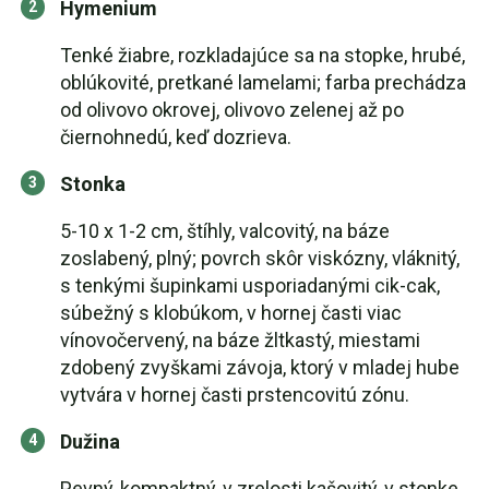
Hymenium
Tenké žiabre, rozkladajúce sa na stopke, hrubé,
oblúkovité, pretkané lamelami; farba prechádza
od olivovo okrovej, olivovo zelenej až po
čiernohnedú, keď dozrieva.
Stonka
5-10 x 1-2 cm, štíhly, valcovitý, na báze
zoslabený, plný; povrch skôr viskózny, vláknitý,
s tenkými šupinkami usporiadanými cik-cak,
súbežný s klobúkom, v hornej časti viac
vínovočervený, na báze žltkastý, miestami
zdobený zvyškami závoja, ktorý v mladej hube
vytvára v hornej časti prstencovitú zónu.
Dužina
Pevný, kompaktný, v zrelosti kašovitý, v stonke