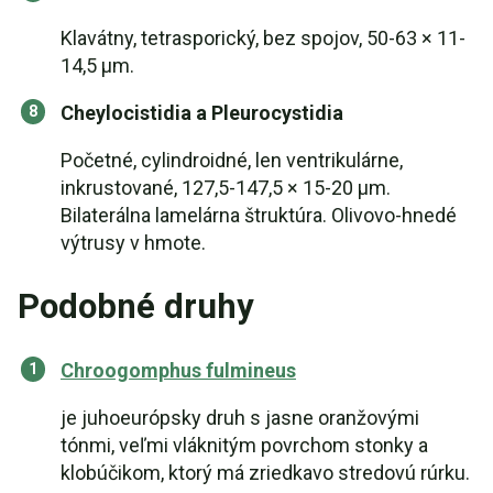
Klavátny, tetrasporický, bez spojov, 50-63 × 11-
14,5 µm.
Cheylocistidia a Pleurocystidia
Početné, cylindroidné, len ventrikulárne,
inkrustované, 127,5-147,5 × 15-20 µm.
Bilaterálna lamelárna štruktúra. Olivovo-hnedé
výtrusy v hmote.
Podobné druhy
Chroogomphus fulmineus
je juhoeurópsky druh s jasne oranžovými
tónmi, veľmi vláknitým povrchom stonky a
klobúčikom, ktorý má zriedkavo stredovú rúrku.