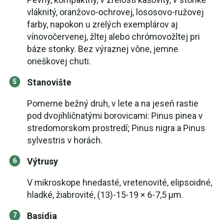
vláknitý, oranžovo-ochrovej, lososovo-ružovej
farby, napokon u zrelých exemplárov aj
vínovočervenej, žltej alebo chrómovožltej pri
báze stonky. Bez výraznej vône, jemne
orieškovej chuti.
Stanovište
Pomerne bežný druh, v lete a na jeseň rastie
pod dvojihličnatými borovicami: Pinus pinea v
stredomorskom prostredí; Pinus nigra a Pinus
sylvestris v horách.
Výtrusy
V mikroskope hnedasté, vretenovité, elipsoidné,
hladké, žiabrovité, (13)-15-19 × 6-7,5 µm.
Basidia