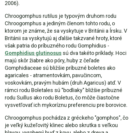
2006).
Chroogomphus rutilus je typovým druhom rodu
Chroogomphus a jediným členom tohto rodu, o
ktorom je známe, že sa vyskytuje v Británii a Írsku. V
Británii sa vyskytujú aj ďalšie takzvané hroty, ktoré
však patria do príbuzného rodu Gomphidius -
Gomphidius glutinosus
sú dva takéto príklady. Hoci
majú skôr žiabre ako póry, huby z čeľade
Gomphidiaceae sú bližšie príbuzné boletes ako
agaricales - atramentovkám, pavučincom,
voskovkám, pravým hubám (druh Agaricus) atď. V
rámci rodu Boletales sú "bodliaky" bližšie príbuzné
rodu Suillus ako rodu Boletus, čo môže čiastočne
vysvetľovať ich mykoríznu preferenciu pre borovice.
Chroogomphus pochádza z gréckeho "gomphos", čo
je veľký kužeľovitý klinec alebo skrutka s veľkou
hlavou, vyrobený buď z kovu, alebo z dreva a