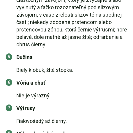
vyvinutý a ťažko rozoznateľný pod slizovým
závojom; v čase zrelosti slizovité na spodnej
časti; niekedy zdobené prstencom alebo
prstencovou zónou, ktorá černie výtrusmi; hore
belavé, dole matné až jasne žlté; odfarbenie a
obrus čierny.
Dužina
Biely klobúk, žltá stopka.
Vôňa a chuť
Nie je výrazný.
Výtrusy
Fialovošedý až čierny.