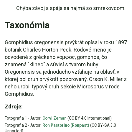
Chýba závoj a spája sa najmä so smrekovcom.
Taxonómia
Gomphidius oregonensis prvýkrát opísal v roku 1897
botanik Charles Horton Peck. Rodové meno je
odvodené z gréckeho γομφος, gomphos, čo
znamená "klinec" a súvisí s tvarom huby.
Oregonensis sa jednoducho vzťahuje na oblasť, v
ktorej bol druh prvýkrát pozorovaný. Orson K. Miller z
neho urobil typový druh sekcie Microsorus v rode
Gomphidius.
Zdroje:
Fotografia 1 - Autor:
Corvi Zeman
(CC BY 4.0 International)
Fotografia 2 - Autor:
Ron Pastorino (Ronpast)
(CC BY-SA 3.0
Unported)