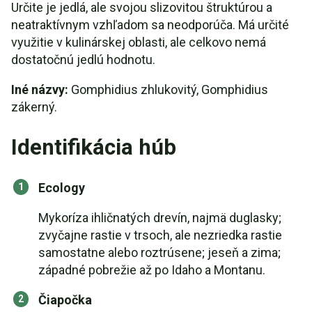
Určite je jedlá, ale svojou slizovitou štruktúrou a
neatraktívnym vzhľadom sa neodporúča. Má určité
využitie v kulinárskej oblasti, ale celkovo nemá
dostatočnú jedlú hodnotu.
Iné názvy:
Gomphidius zhlukovitý, Gomphidius
zákerný.
Identifikácia húb
Ecology
Mykoríza ihličnatých drevín, najmä duglasky;
zvyčajne rastie v trsoch, ale nezriedka rastie
samostatne alebo roztrúsene; jeseň a zima;
západné pobrežie až po Idaho a Montanu.
Čiapočka