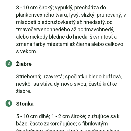
3 - 10 cm široký; vypuklý, prechádza do
plankonvexného tvaru; lysý; slizký; pruhovaný; v
mladosti bledoružovkastý až hnedastý, od
tmavočervenohnedého až po tmavohnedý,
alebo niekedy bledne do hneda; škvrnitosť a
zmena farby miestami až čierna alebo celkovo
s vekom.
Žiabre
Strieborná; uzavretá; spočiatku bledo buffová,
neskôr sa stáva dymovo sivou; časté krátke
žiabre.
Stonka
5 - 10 cm dlhé; 1 - 2 cm široké; zužujúce sa k
báze; často zakoreňujúce; s fibrilovitým
čiastočným závojom, ktorý je zvyčajne slabo