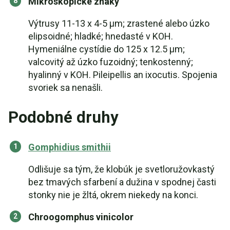
Mikroskopické znaky
Výtrusy 11-13 x 4-5 µm; zrastené alebo úzko
elipsoidné; hladké; hnedasté v KOH.
Hymeniálne cystídie do 125 x 12.5 µm;
valcovitý až úzko fuzoidný; tenkostenný;
hyalinný v KOH. Pileipellis an ixocutis. Spojenia
svoriek sa nenašli.
Podobné druhy
Gomphidius smithii
Odlišuje sa tým, že klobúk je svetloružovkastý
bez tmavých sfarbení a dužina v spodnej časti
stonky nie je žltá, okrem niekedy na konci.
Chroogomphus vinicolor