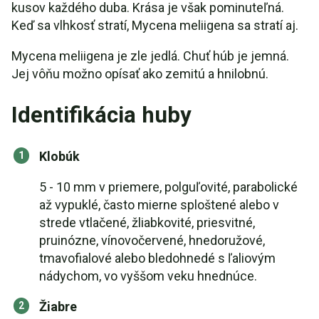
kusov každého duba. Krása je však pominuteľná.
Keď sa vlhkosť stratí, Mycena meliigena sa stratí aj.
Mycena meliigena je zle jedlá. Chuť húb je jemná.
Jej vôňu možno opísať ako zemitú a hnilobnú.
Identifikácia huby
Klobúk
5 - 10 mm v priemere, polguľovité, parabolické
až vypuklé, často mierne sploštené alebo v
strede vtlačené, žliabkovité, priesvitné,
pruinózne, vínovočervené, hnedoružové,
tmavofialové alebo bledohnedé s ľaliovým
nádychom, vo vyššom veku hnednúce.
Žiabre