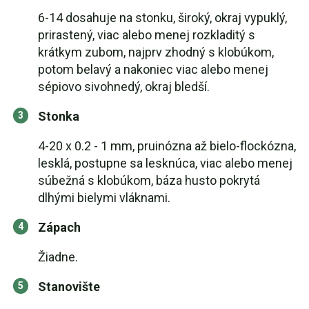
6-14 dosahuje na stonku, široký, okraj vypuklý,
prirastený, viac alebo menej rozkladitý s
krátkym zubom, najprv zhodný s klobúkom,
potom belavý a nakoniec viac alebo menej
sépiovo sivohnedý, okraj bledší.
Stonka
4-20 x 0.2 - 1 mm, pruinózna až bielo-flockózna,
lesklá, postupne sa lesknúca, viac alebo menej
súbežná s klobúkom, báza husto pokrytá
dlhými bielymi vláknami.
Zápach
Žiadne.
Stanovište