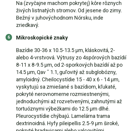
Na (zvyčajne machom pokrytej) kôre rôznych
živých listnatých stromov. Od jesene do zimy.
Bežný v juhovýchodnom Nórsku, inde
zriedkavý.
Mikroskopické znaky
Bazídie 30-36 x 10.5-13.5 µm, kláskovitá, 2-
alebo 4-vrstvová. Výtrusy zo 4spórových bazídií
8-11 x 8-9.5 µm, od 2-sporkových bazídií až po
14.5 µm, Qav ˜ 1.1, guľovitý až subglobózny,
amyloidný. Cheilocystídie 15 - 40 x 6 - 14 µm,
vyskytujú sa zmiešané s bazídiom, kľukaté,
pokryté nerovnomerne rozmiestnenými,
jednoduchými až rozvetvenými, zahnutými až
tortuóznymi výbežkami do 12.5 µm dlhé.
Pleurocystídie chýbajú. Lamelárna trama
dextrinoidná. Hyfy pileipellis 2.5-9 µm široké,
pokryté bradavicami alebo valcovitými