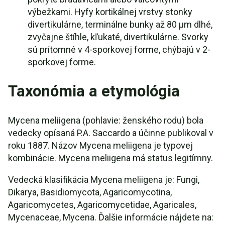
výbežkami. Hyfy kortikálnej vrstvy stonky
divertikulárne, terminálne bunky až 80 µm dlhé,
zvyčajne štíhle, kľukaté, divertikulárne. Svorky
sú prítomné v 4-sporkovej forme, chýbajú v 2-
sporkovej forme.
Taxonómia a etymológia
Mycena meliigena (pohlavie: ženského rodu) bola
vedecky opísaná P.A. Saccardo a účinne publikoval v
roku 1887. Názov Mycena meliigena je typovej
kombinácie. Mycena meliigena má status legitímny.
Vedecká klasifikácia Mycena meliigena je: Fungi,
Dikarya, Basidiomycota, Agaricomycotina,
Agaricomycetes, Agaricomycetidae, Agaricales,
Mycenaceae, Mycena. Ďalšie informácie nájdete na: