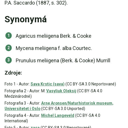
P.A. Saccardo (1887, s. 302).
Synonymá
Agaricus meliigena Berk. & Cooke
Mycena meliigena f. alba Courtec.
Prunulus meliigena (Berk. & Cooke) Murrill
Zdroje:
Foto 1 - Autor:
Sava Krstic (sava)
(CC BY-SA 3.0 Neportované)
Fotografia 2 - Autor: M:
Vasyliuk Oleksij
(CC BY-SA 4.0
Medzinárodné)
Fotografia 3 - Autor:
Arne Aronsen/Naturhistorisk museum,
Universitetet i Oslo
(CC BY-SA 3.0 Unported)
Fotografia 4 - Autor:
Michel Langeveld
(CC BY-SA 4.0
International)
Foto 5 - Autor:
zaca
(CC BY-SA 3.0 Neportované)