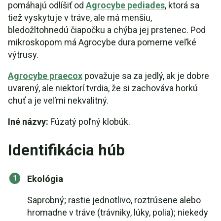
pomáhajú odlíšiť od
Agrocybe pediades
, ktorá sa
tiež vyskytuje v tráve, ale má menšiu,
bledožltohnedú čiapočku a chýba jej prstenec. Pod
mikroskopom má Agrocybe dura pomerne veľké
výtrusy.
Agrocybe praecox
považuje sa za jedlý, ak je dobre
uvarený, ale niektorí tvrdia, že si zachováva horkú
chuť a je veľmi nekvalitný.
Iné názvy:
Fúzatý poľný klobúk.
Identifikácia húb
Ekológia
Saprobný; rastie jednotlivo, roztrúsene alebo
hromadne v tráve (trávniky, lúky, polia); niekedy