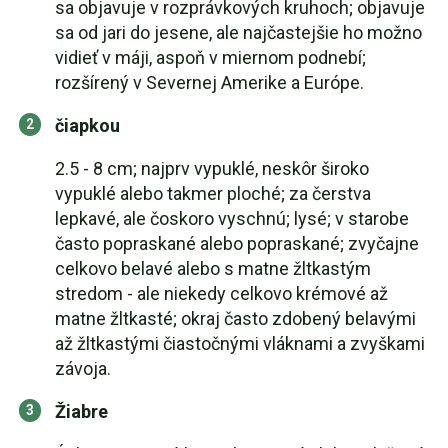
sa objavuje v rozprávkových kruhoch; objavuje
sa od jari do jesene, ale najčastejšie ho možno
vidieť v máji, aspoň v miernom podnebí;
rozšírený v Severnej Amerike a Európe.
čiapkou
2.5 - 8 cm; najprv vypuklé, neskôr široko
vypuklé alebo takmer ploché; za čerstva
lepkavé, ale čoskoro vyschnú; lysé; v starobe
často popraskané alebo popraskané; zvyčajne
celkovo belavé alebo s matne žltkastým
stredom - ale niekedy celkovo krémové až
matne žltkasté; okraj často zdobený belavými
až žltkastými čiastočnými vláknami a zvyškami
závoja.
Žiabre