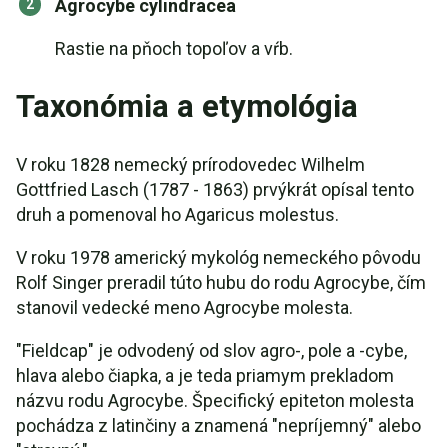
Agrocybe cylindracea
Rastie na pňoch topoľov a vŕb.
Taxonómia a etymológia
V roku 1828 nemecký prírodovedec Wilhelm
Gottfried Lasch (1787 - 1863) prvýkrát opísal tento
druh a pomenoval ho Agaricus molestus.
V roku 1978 americký mykológ nemeckého pôvodu
Rolf Singer preradil túto hubu do rodu Agrocybe, čím
stanovil vedecké meno Agrocybe molesta.
"Fieldcap" je odvodený od slov agro-, pole a -cybe,
hlava alebo čiapka, a je teda priamym prekladom
názvu rodu Agrocybe. Špecifický epiteton molesta
pochádza z latinčiny a znamená "nepríjemný" alebo