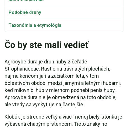
Podobné druhy
Taxonómia a etymológia
Synonymá
Čo by ste mali vedieť
Agrocybe dura je druh huby z čeľade
Strophariaceae. Rastie na trávnatých plochách,
najmä koncom jari a začiatkom leta, v tom
bolestivom období medzi jarnými a letnými hubami,
keď milovníci húb v miernom podnebí penia huby.
Agrocybe dura nie je obmedzená na toto obdobie,
ale vtedy sa vyskytuje najčastejšie.
Klobúk je stredne veľký a viac-menej biely, stonka je
vybavená chabým prstencom. Tieto znaky ho