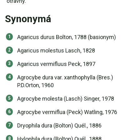
"otravný."
Synonymá
Agaricus durus Bolton, 1788 (basionym)
Agaricus molestus Lasch, 1828
Agaricus vermifluus Peck, 1897
Agrocybe dura var. xanthophylla (Bres.)
P.D.Orton, 1960
Agrocybe molesta (Lasch) Singer, 1978
Agrocybe vermiflua (Peck) Watling, 1976
Dryophila dura (Bolton) Quél., 1886
Hylophila dura (Bolton) Quél., 1888