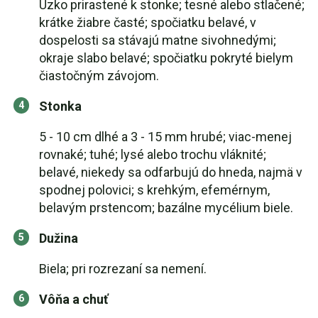
Úzko prirastené k stonke; tesné alebo stlačené;
krátke žiabre časté; spočiatku belavé, v
dospelosti sa stávajú matne sivohnedými;
okraje slabo belavé; spočiatku pokryté bielym
čiastočným závojom.
Stonka
5 - 10 cm dlhé a 3 - 15 mm hrubé; viac-menej
rovnaké; tuhé; lysé alebo trochu vláknité;
belavé, niekedy sa odfarbujú do hneda, najmä v
spodnej polovici; s krehkým, efemérnym,
belavým prstencom; bazálne mycélium biele.
Dužina
Biela; pri rozrezaní sa nemení.
Vôňa a chuť