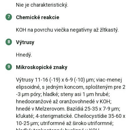
Nie je charakteristický.
Chemické reakcie
KOH na povrchu viečka negatívny až žltkastý.
Výtrusy
Hnedý.
Mikroskopické znaky
Výtrusy 11-16 (-19) x 6-9 (-10) µm; viac-menej
elipsoidné, s jedným koncom, splošteným pre 2
-3 µm póry; hladké; steny asi 1 µm hrubé;
hnedooranžové až oranžovohnedé v KOH;
hnedé v Melzerovom. Bazídiá 25-35 x 7-9 µm;
kľukaté; 4-sterigmatické. Cheilocystídie 35-60 x
10-25 µm; utriformné až široko utriformné;