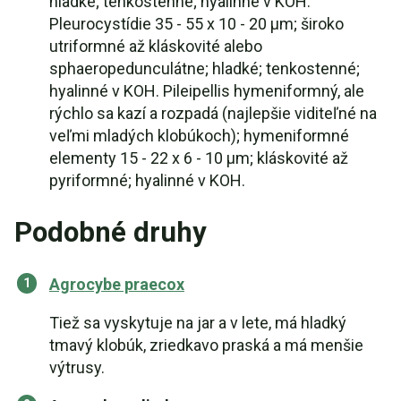
hladké; tenkostenné; hyalinné v KOH.
Pleurocystídie 35 - 55 x 10 - 20 µm; široko
utriformné až kláskovité alebo
sphaeropedunculátne; hladké; tenkostenné;
hyalinné v KOH. Pileipellis hymeniformný, ale
rýchlo sa kazí a rozpadá (najlepšie viditeľné na
veľmi mladých klobúkoch); hymeniformné
elementy 15 - 22 x 6 - 10 µm; kláskovité až
pyriformné; hyalinné v KOH.
Podobné druhy
Agrocybe praecox
Tiež sa vyskytuje na jar a v lete, má hladký
tmavý klobúk, zriedkavo praská a má menšie
výtrusy.