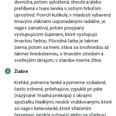
dovnútra, potom sploštená, ohnutá a/alebo
prehĺbená v tvare lievika s ostrým hrboľom
uprostred. Povrch kutikuly, v mladosti vybavený
tmavými vláknami usporiadanými radiálne, je
najprv zamatový, potom posypaný
vystupujúcimi šupinami, ktoré vystupujú
tmavšou farbou. Pôvodná farba je takmer
čierna, potom sa mení, stáva sa sivohnedou až
takmer hnedočiernou, s tmavším stredom a
svetlejším okrajom, v starobe mierne žltne.
Žiabre
Krehké, pomerne tenké a pomerne vzdialené,
často zvlnené, priliehajúce, vypuklé pri päte
(nazývané: hradná priekopa) s okrajmi
spočiatku hladkými, neskôr vrúbkovanými, ktoré
sú najprv belavošedé, ktoré stlačením
červenajú, neskôr ružovejú alebo sa sfarbujú