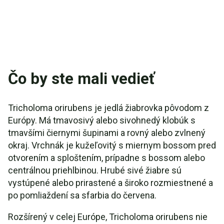
Čo by ste mali vedieť
Tricholoma orirubens je jedlá žiabrovka pôvodom z
Európy. Má tmavosivý alebo sivohnedý klobúk s
tmavšími čiernymi šupinami a rovný alebo zvlnený
okraj. Vrchnák je kužeľovitý s miernym bossom pred
otvorením a sploštením, prípadne s bossom alebo
centrálnou priehlbinou. Hrubé sivé žiabre sú
vystúpené alebo prirastené a široko rozmiestnené a
po pomliaždení sa sfarbia do červena.
Rozšírený v celej Európe, Tricholoma orirubens nie