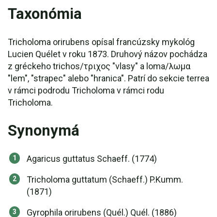
Taxonómia
Tricholoma orirubens opísal francúzsky mykológ
Lucien Quélet v roku 1873. Druhový názov pochádza
z gréckeho trichos/τριχος "vlasy" a loma/λωμα
"lem", "strapec" alebo "hranica". Patrí do sekcie terrea
v rámci podrodu Tricholoma v rámci rodu
Tricholoma.
Synonymá
Agaricus guttatus Schaeff. (1774)
Tricholoma guttatum (Schaeff.) P.Kumm.
(1871)
Gyrophila orirubens (Quél.) Quél. (1886)