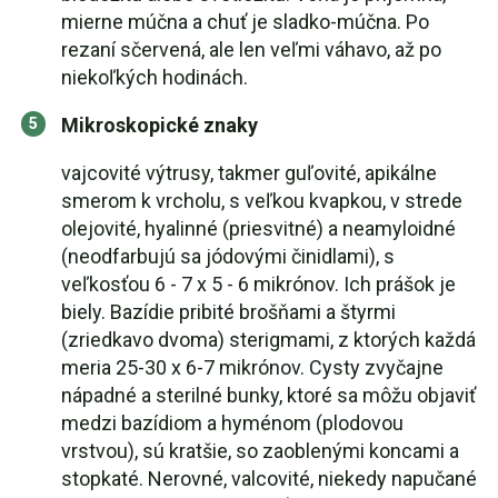
mierne múčna a chuť je sladko-múčna. Po
rezaní sčervená, ale len veľmi váhavo, až po
niekoľkých hodinách.
Mikroskopické znaky
vajcovité výtrusy, takmer guľovité, apikálne
smerom k vrcholu, s veľkou kvapkou, v strede
olejovité, hyalinné (priesvitné) a neamyloidné
(neodfarbujú sa jódovými činidlami), s
veľkosťou 6 - 7 x 5 - 6 mikrónov. Ich prášok je
biely. Bazídie pribité brošňami a štyrmi
(zriedkavo dvoma) sterigmami, z ktorých každá
meria 25-30 x 6-7 mikrónov. Cysty zvyčajne
nápadné a sterilné bunky, ktoré sa môžu objaviť
medzi bazídiom a hyménom (plodovou
vrstvou), sú kratšie, so zaoblenými koncami a
stopkaté. Nerovné, valcovité, niekedy napučané