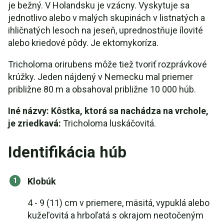
je bežný. V Holandsku je vzácny. Vyskytuje sa
jednotlivo alebo v malých skupinách v listnatých a
ihličnatých lesoch na jeseň, uprednostňuje ílovité
alebo kriedové pôdy. Je ektomykoríza.
Tricholoma orirubens môže tiež tvoriť rozprávkové
krúžky. Jeden nájdený v Nemecku mal priemer
približne 80 m a obsahoval približne 10 000 húb.
Iné názvy: Kôstka, ktorá sa nachádza na vrchole,
je zriedkavá:
Tricholoma luskáčovitá.
Identifikácia húb
Klobúk
4 - 9 (11) cm v priemere, mäsitá, vypuklá alebo
kužeľovitá a hrboľatá s okrajom neotočeným