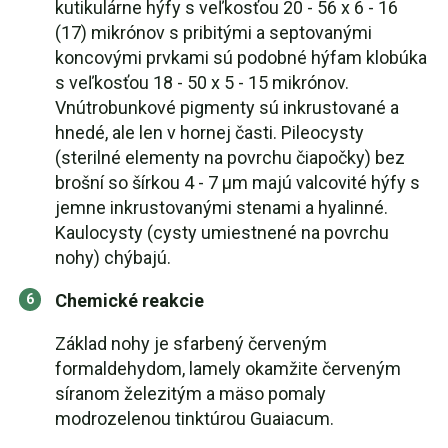
kutikulárne hýfy s veľkosťou 20 - 56 x 6 - 16
(17) mikrónov s pribitými a septovanými
koncovými prvkami sú podobné hýfam klobúka
s veľkosťou 18 - 50 x 5 - 15 mikrónov.
Vnútrobunkové pigmenty sú inkrustované a
hnedé, ale len v hornej časti. Pileocysty
(sterilné elementy na povrchu čiapočky) bez
brošní so šírkou 4 - 7 µm majú valcovité hýfy s
jemne inkrustovanými stenami a hyalinné.
Kaulocysty (cysty umiestnené na povrchu
nohy) chýbajú.
Chemické reakcie
Základ nohy je sfarbený červeným
formaldehydom, lamely okamžite červeným
síranom železitým a mäso pomaly
modrozelenou tinktúrou Guaiacum.