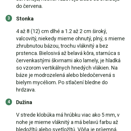
do červena.
Stonka
4 až 8 (12) cm dlhé a 1.2 až 2 cm široký,
valcovitý, niekedy mierne ohnutý, plný, s mierne
zhrubnutou bázou, trochu vláknitý a bez
prstenca. Bielosivá až belavá kôra, starnúca s
červenkastými škvrnami ako lamely, je hladká
so vzorom vertikálnych hnedých vlákien. Na
báze je modrozelená alebo bledočervená s
bielym mycéliom. Po stlačení bledne do
hrdzava.
Dužina
V strede klobúka má hrúbku viac ako 5 mm, v
nohe je mierne vláknitý a má belavú farbu až
bledožltú alebo svetložltú. Vôňa je príjemná,