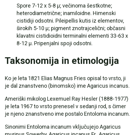
Spore 7-12 x 5-8 µ; večinoma šestkotne;
heterodiametrične; inamiloidne. Himenski
cistidiji odsotni. Pileipellis kutis iz elementov,
širokih 5-10 µ; pigment znotrajcelični; občasni
klavatni cistidioidni terminalni elementi 33-63 x
8-12 µ. Pripenjalni spoji odsotni.
Taksonomija in etimologija
Ko je leta 1821 Elias Magnus Fries opisal to vrsto, ji
je dal znanstveno (binomsko) ime Agaricus incanus.
Ameriški mikolog Lexemuel Ray Hesler (1888-1977)
je leta 1967 to vrsto prenesel v sedanji rod, s čimer
je njeno znanstveno ime postalo Entoloma incanum.
Sinonimi Entoloma incanum vključujejo Agaricus
murinus Sowerby, Agaricus incanus Fr., Agaricus