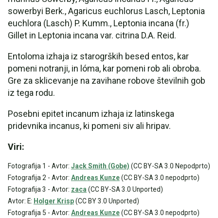
sowerbyi Berk., Agaricus euchlorus Lasch, Leptonia
euchlora (Lasch) P. Kumm., Leptonia incana (fr.)
Gillet in Leptonia incana var. citrina D.A. Reid.
Entoloma izhaja iz starogrških besed entos, kar
pomeni notranji, in lóma, kar pomeni rob ali obroba.
Gre za sklicevanje na zavihane robove številnih gob
iz tega rodu.
Posebni epitet incanum izhaja iz latinskega
pridevnika incanus, ki pomeni siv ali hripav.
Viri:
Fotografija 1 - Avtor:
Jack Smith (Gobe)
(CC BY-SA 3.0 Nepodprto)
Fotografija 2 - Avtor:
Andreas Kunze
(CC BY-SA 3.0 nepodprto)
Fotografija 3 - Avtor:
zaca
(CC BY-SA 3.0 Unported)
Avtor: E:
Holger Krisp
(CC BY 3.0 Unported)
Fotografija 5 - Avtor:
Andreas Kunze
(CC BY-SA 3.0 nepodprto)