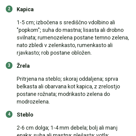
Kapica
1-5 cm; izbočena s središčno vdolbino ali
"popkom"; suha do mastna; lisasta ali drobno
svilnata; rumenozelena postane temno zelena,
nato zbledi v zelenkasto, rumenkasto ali
rjavkasto; rob postane obložen.
Žrela
Pritrjena na steblo; skoraj oddaljena; sprva
belkasta ali obarvana kot kapica, z zrelostjo
postane rožnata; modrikasto zelena do
modrozelena.
Steblo
2-6 cm dolga; 1-4 mm debela; bolj ali manj
enaka; suha ali mastna; plešasta; votla;