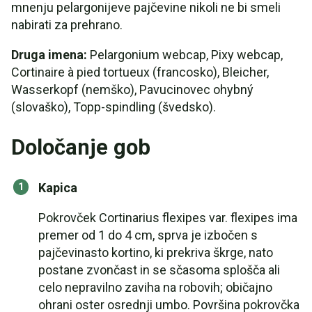
mnenju pelargonijeve pajčevine nikoli ne bi smeli
nabirati za prehrano.
Druga imena:
Pelargonium webcap, Pixy webcap,
Cortinaire à pied tortueux (francosko), Bleicher,
Wasserkopf (nemško), Pavucinovec ohybný
(slovaško), Topp-spindling (švedsko).
Določanje gob
Kapica
Pokrovček Cortinarius flexipes var. flexipes ima
premer od 1 do 4 cm, sprva je izbočen s
pajčevinasto kortino, ki prekriva škrge, nato
postane zvončast in se sčasoma splošča ali
celo nepravilno zaviha na robovih; običajno
ohrani oster osrednji umbo. Površina pokrovčka