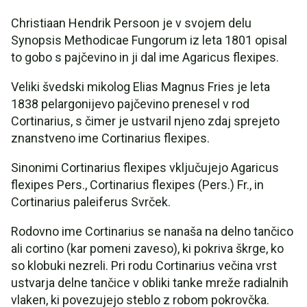
Christiaan Hendrik Persoon je v svojem delu
Synopsis Methodicae Fungorum iz leta 1801 opisal
to gobo s pajčevino in ji dal ime Agaricus flexipes.
Veliki švedski mikolog Elias Magnus Fries je leta
1838 pelargonijevo pajčevino prenesel v rod
Cortinarius, s čimer je ustvaril njeno zdaj sprejeto
znanstveno ime Cortinarius flexipes.
Sinonimi Cortinarius flexipes vključujejo Agaricus
flexipes Pers., Cortinarius flexipes (Pers.) Fr., in
Cortinarius paleiferus Svrček.
Rodovno ime Cortinarius se nanaša na delno tančico
ali cortino (kar pomeni zaveso), ki pokriva škrge, ko
so klobuki nezreli. Pri rodu Cortinarius večina vrst
ustvarja delne tančice v obliki tanke mreže radialnih
vlaken, ki povezujejo steblo z robom pokrovčka.