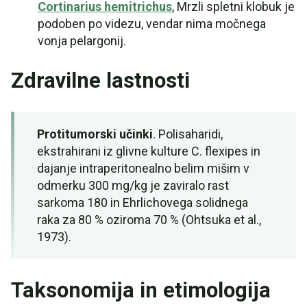
Cortinarius hemitrichus
, Mrzli spletni klobuk je
podoben po videzu, vendar nima močnega
vonja pelargonij.
Zdravilne lastnosti
Protitumorski učinki
. Polisaharidi,
ekstrahirani iz glivne kulture C. flexipes in
dajanje intraperitonealno belim mišim v
odmerku 300 mg/kg je zaviralo rast
sarkoma 180 in Ehrlichovega solidnega
raka za 80 % oziroma 70 % (Ohtsuka et al.,
1973).
Taksonomija in etimologija