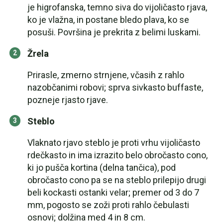
je higrofanska, temno siva do vijoličasto rjava,
ko je vlažna, in postane bledo plava, ko se
posuši. Površina je prekrita z belimi luskami.
Žrela
Prirasle, zmerno strnjene, včasih z rahlo
nazobčanimi robovi; sprva sivkasto buffaste,
pozneje rjasto rjave.
Steblo
Vlaknato rjavo steblo je proti vrhu vijoličasto
rdečkasto in ima izrazito belo obročasto cono,
ki jo pušča kortina (delna tančica), pod
obročasto cono pa se na steblo prilepijo drugi
beli kockasti ostanki velar; premer od 3 do 7
mm, pogosto se zoži proti rahlo čebulasti
osnovi; dolžina med 4 in 8 cm.