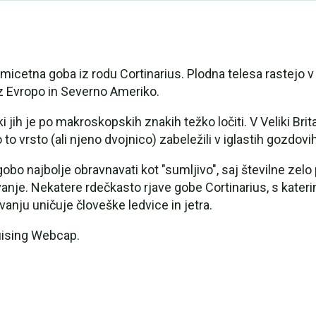
micetna goba iz rodu Cortinarius. Plodna telesa rastejo v 
 Evropo in Severno Ameriko.
ki jih je po makroskopskih znakih težko ločiti. V Veliki Brit
to vrsto (ali njeno dvojnico) zabeležili v iglastih gozdovih
o gobo najbolje obravnavati kot "sumljivo", saj številne z
ivanje. Nekatere rdečkasto rjave gobe Cortinarius, s kater
ivanju uničuje človeške ledvice in jetra.
uising Webcap.