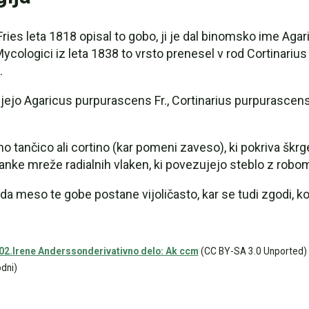
Fries leta 1818 opisal to gobo, ji je dal binomsko ime Aga
cologici iz leta 1838 to vrsto prenesel v rod Cortinarius 
.
jejo Agaricus purpurascens Fr., Cortinarius purpurascen
tančico ali cortino (kar pomeni zaveso), ki pokriva škrge,
i tanke mreže radialnih vlaken, ki povezujejo steblo z ro
 meso te gobe postane vijoličasto, kar se tudi zgodi, ko 
2.Irene Anderssonderivativno delo: Ak ccm
(CC BY-SA 3.0 Unported)
dni)