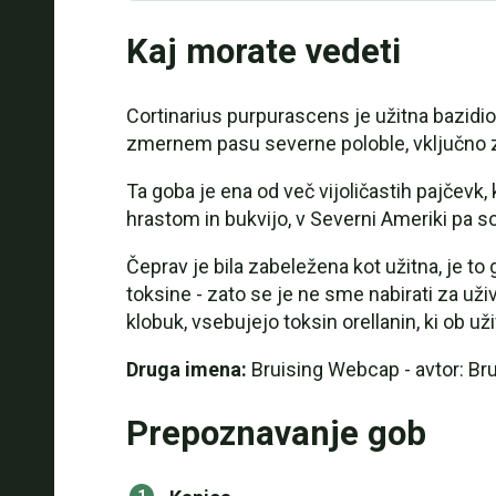
Kaj morate vedeti
Cortinarius purpurascens je užitna bazidio
zmernem pasu severne poloble, vključno z
Ta goba je ena od več vijoličastih pajčevk, 
hrastom in bukvijo, v Severni Ameriki pa so 
Čeprav je bila zabeležena kot užitna, je t
toksine - zato se je ne sme nabirati za už
klobuk, vsebujejo toksin orellanin, ki ob už
Druga imena:
Bruising Webcap - avtor: Br
Prepoznavanje gob