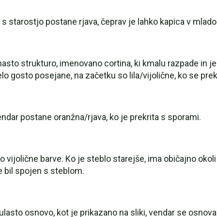
ki s starostjo postane rjava, čeprav je lahko kapica v mlados
nasto strukturo, imenovano cortina, ki kmalu razpade in je
lo gosto posejane, na začetku so lila/vijolične, ko se pre
vendar postane oranžna/rjava, ko je prekrita s sporami.
o vijolične barve. Ko je steblo starejše, ima običajno okol
je bil spojen s steblom.
asto osnovo, kot je prikazano na sliki, vendar se osnova 