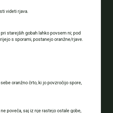
ti videti rjava.
 pri starejših gobah lahko povsem ni; pod
krijejo s sporami, postanejo oranžne/rjave.
i sebe oranžno črto, ki jo povzročijo spore,
ne poveča, saj iz nje rastejo ostale gobe,