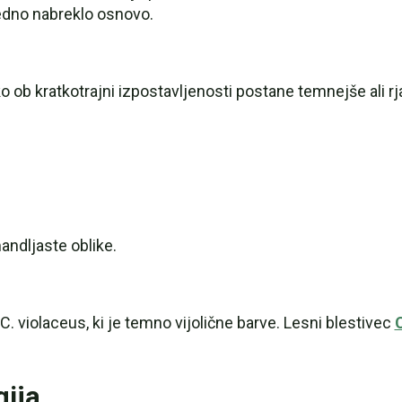
edno nabreklo osnovo.
ko ob kratkotrajni izpostavljenosti postane temnejše ali rj
andljaste oblike.
 C. violaceus, ki je temno vijolične barve. Lesni blestivec
gija