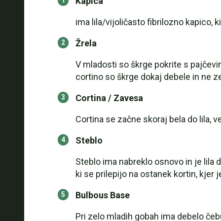
Kapica
ima lila/vijoličasto fibrilozno kapico, 
Žrela
V mladosti so škrge pokrite s pajčevi
cortino so škrge dokaj debele in ne ze
Cortina / Zavesa
Cortina se začne skoraj bela do lila, 
Steblo
Steblo ima nabreklo osnovo in je lila d
ki se prilepijo na ostanek kortin, kjer 
Bulbous Base
Pri zelo mladih gobah ima debelo čebul