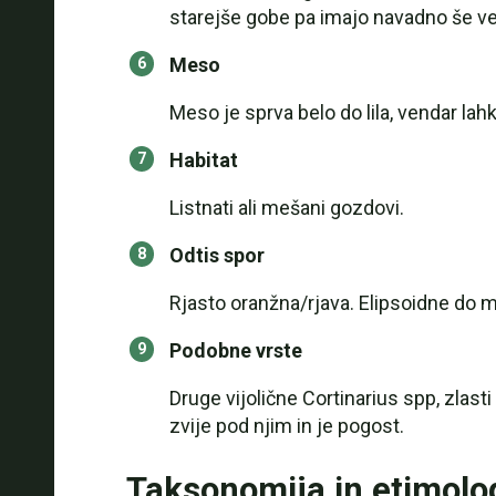
starejše gobe pa imajo navadno še v
Meso
Meso je sprva belo do lila, vendar lah
Habitat
Listnati ali mešani gozdovi.
Odtis spor
Rjasto oranžna/rjava. Elipsoidne do m
Podobne vrste
Druge vijolične Cortinarius spp, zlasti
zvije pod njim in je pogost.
Taksonomija in etimolo