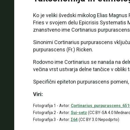
Ko je veliki švedski mikolog Elias Magnus 
Fries v svojem delu Epicrisis Systematis My
znanstveno ime Cortinarius purpurascens
Sinonimi Cortinarius purpurascens vključu
purpurascens (Fr.) Ricken.
Rodovno ime Cortinarius se nanaša na delno 
večina vrst ustvarja delne tančice v oblik
Specifični epiteton purpurascens pomeni, da
Viri:
Fotografija 1 - Avtor:
Cortinarius_purpurascens_6510
Fotografija 2 - Avtor:
Sui-setz
(CC BY-SA 4.0 Mednaro
Fotografija 3 - Avtor:
Σ64
(CC BY 3.0 Nepodprto)