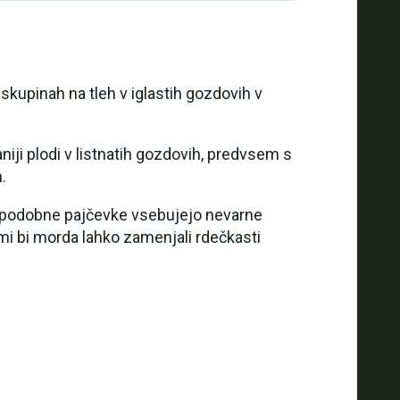
skupinah na tleh v iglastih gozdovih v
aniji plodi v listnatih gozdovih, predvsem s
.
elo podobne pajčevke vsebujejo nevarne
imi bi morda lahko zamenjali rdečkasti